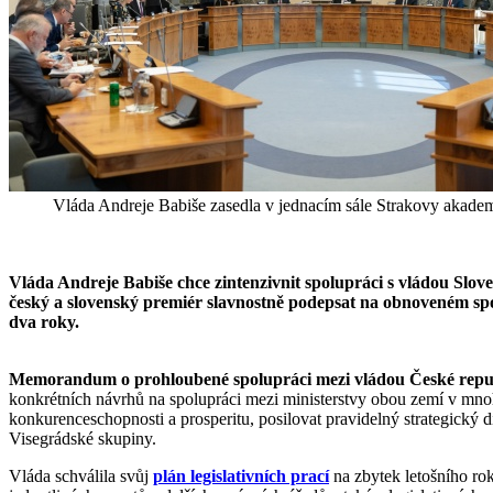
Vláda Andreje Babiše zasedla v jednacím sále Strakovy akademi
Vláda Andreje Babiše chce zintenzivnit spolupráci s vládou Slo
český a slovenský premiér slavnostně podepsat na obnoveném spole
dva roky.
Memorandum o prohloubené spolupráci mezi vládou České repub
konkrétních návrhů na spolupráci mezi ministerstvy obou zemí v mnoha
konkurenceschopnosti a prosperitu, posilovat pravidelný strategický d
Visegrádské skupiny.
Vláda schválila svůj
plán legislativních prací
na zbytek letošního rok