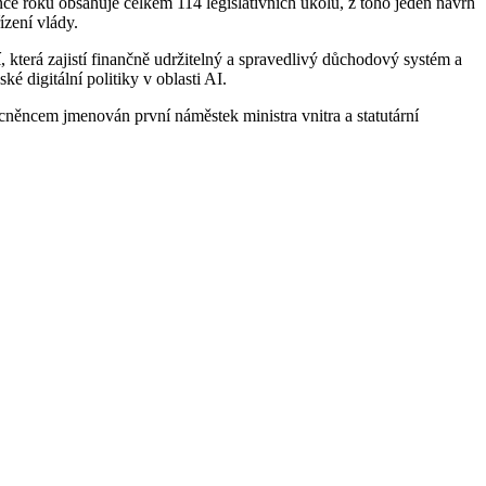
nce roku obsahuje celkem 114 legislativních úkolů, z toho jeden návrh
zení vlády.
, která zajistí finančně udržitelný a spravedlivý důchodový systém a
 digitální politiky v oblasti AI.
cněncem jmenován první náměstek ministra vnitra a statutární