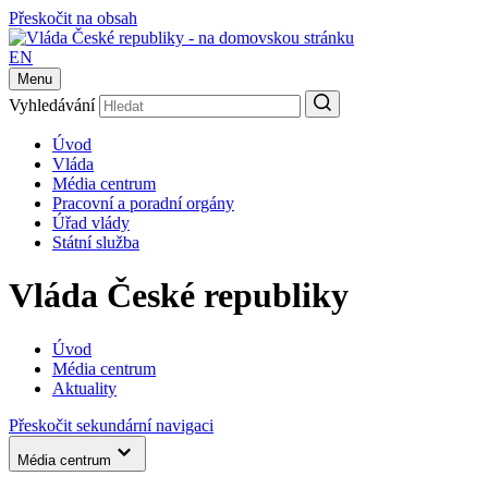
Přeskočit na obsah
EN
Menu
Vyhledávání
Úvod
Vláda
Média centrum
Pracovní a poradní orgány
Úřad vlády
Státní služba
Vláda České republiky
Úvod
Média centrum
Aktuality
Přeskočit sekundární navigaci
Média centrum