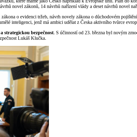
h závazků, které máme jako Česko například k Evropské unii. Plán do ko
vrhů novel zákonů, 14 návrhů nařízení vlády a deset návrhů novel naří
ávrh zákona o evidenci tržeb, návrh novely zákona o důchodovém pojištění
lé inteligenci, jenž má ambici udělat z Česka aktivního tvůrce evropské
 a strategickou bezpečnost
. S účinností od 23. března byl novým zmo
 bezpečnost Lukáš Klučka.