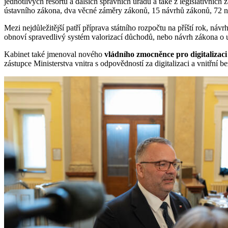
jednotlivých resortů a dalších správních úřadů a také z legislativníc
ústavního zákona, dva věcné záměry zákonů, 15 návrhů zákonů, 72 ná
Mezi nejdůležitější patří příprava státního rozpočtu na příští rok, n
obnoví spravedlivý systém valorizací důchodů, nebo návrh zákona o umě
Kabinet také jmenoval nového
vládního zmocněnce pro digitalizaci
zástupce Ministerstva vnitra s odpovědností za digitalizaci a vnitřní