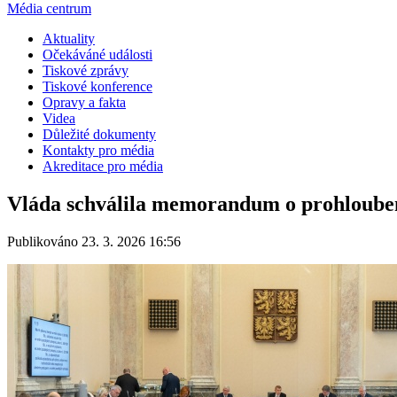
Média centrum
Aktuality
Očekáváné události
Tiskové zprávy
Tiskové konference
Opravy a fakta
Videa
Důležité dokumenty
Kontakty pro média
Akreditace pro média
Vláda schválila memorandum o prohloubené 
Publikováno 23. 3. 2026 16:56