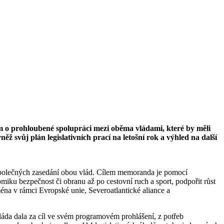
m o prohloubené spolupráci mezi oběma vládami, které by měli
 svůj plán legislativních prací na letošní rok a výhled na další
 společných zasedání obou vlád. Cílem memoranda je pomocí
iku bezpečnost či obranu až po cestovní ruch a sport, podpořit růst
ména v rámci Evropské unie, Severoatlantické aliance a
vláda dala za cíl ve svém programovém prohlášení, z potřeb