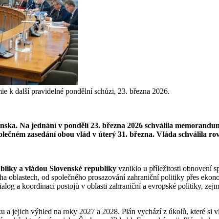
e k další pravidelné pondělní schůzi, 23. března 2026.
venska. Na jednání v pondělí 23. března 2026 schválila memorandu
čném zasedání obou vlád v úterý 31. března. Vláda schválila rovněž
liky a vládou Slovenské republiky
vzniklo u příležitosti obnovení
 oblastech, od společného prosazování zahraniční politiky přes ekonom
ialog a koordinaci postojů v oblasti zahraniční a evropské politiky, zej
u a jejich výhled na roky 2027 a 2028. Plán vychází z úkolů, které si 