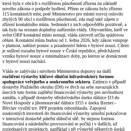
která byla v obcích s rozšířenou působností zřízena na základě
nového zákona o podpoře bydlení. Přímo ze zákona bylo zřízeno
115 kontaktních míst, poté Ministerstvo pro místní rozvoj oslovilo
zbylých 90 obcí s rozšířenou působností, zda mají také zájem o
zřízení kontaktního místa. Sedmnáct z nich odpovědělo pozitivně, a
tak byly na seznam doplněny nařízením vlády. Obyvatelům, kteří ve
svém ORP kontaktní místo nemají, vláda zároveň určila spádovou
oblast. Kontaktní místa budou od 1. ledna 2026, kdy zákon vstupuje
v platnost, nabízet pomoc a poradenství lidem v bytové nouzi. Cílem
je snížení rozsahu bytové nouze v České republice, předcházení
vzniku bytové nouze a minimalizace doby, po kterou se domácnosti
v bytové nouzi nachází.
Vláda se zabývala i návrhem Ministerstva dopravy na další
rozšíření výstavby klíčové silniční infrastruktury formou
spolupráce veřejného a soukromého sektoru
. Zatímco v případě
dostavby Pražského okruhu (D0) ve třech na sebe navazujících
úsecích tuto formu zajištění financování výstavby pro nevhodnost
zamítla, v případě dostavby středočeského úseku dálnice D3 do
Nové Hospody a jihomoravské dálnice D55 v úseku Bzenec–
Břeclav využití tzv. PPP projektu odsouhlasila. Zapojení
soukromých investorů do financování výstavby umožní pokračovat
v intenzivní dostavbě páteřní dálniční sítě. Se stejnou formou
financování a následného provozování se počítá i v dalších, už
rozjednaných projektech, například i při výstavbě některých úseků