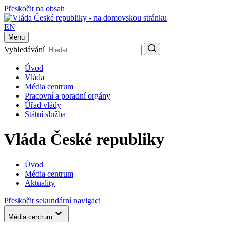
Přeskočit na obsah
EN
Menu
Vyhledávání
Úvod
Vláda
Média centrum
Pracovní a poradní orgány
Úřad vlády
Státní služba
Vláda České republiky
Úvod
Média centrum
Aktuality
Přeskočit sekundární navigaci
Média centrum