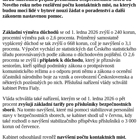
Nového roku nebo rozšíření počtu kontaktních míst, na kterých
budou moci lidé v bytové nouzi žádat o poradenství a další
zákonem nastavenou pomoc.
Základní výměra důchodů
se od 1. ledna 2026 zvýší o 240 korun,
procentní výměra pak o 2,6 procenta. Průměrný samostatně
vyplácený důchod se tak zvýší o 668 korun, což je navýšení o 3,1
procenta. Výpočet vychází ze statistických dat Českého statistického
úřadu porovnávaných podle zákona o důchodovém pojištění. O 2,6
procenta se zvýší i
příplatek k důchodu
, který je přiznáván
seniorům, kteří splňují podmínky zákona o protiprávnosti
komunistického režimu a o odporu proti němu a zákona o ocenění
účastníků národního boje za vznik a osvobození Československa a
některých pozůstalých po nich. Příslušná nařízení vlády schválil
kabinet Petra Fialy.
Vláda schválila také nařízení, kterým se od 1. ledna 2026 o pět
procent
zvyšují základní tarify pro příslušníky bezpečnostních
sborů
. Na tomto navýšení, které má pomoci stabilizovat personální
stavy v bezpečnostních sborech, se kabinet shodl už v červnu, kdy
také rozhodl o navýšení stabilizačního příspěvku příslušníků o 3 000
korun od července.
Kabinet odsouhlasil rovněž
navýšení počtu kontaktních míst
,