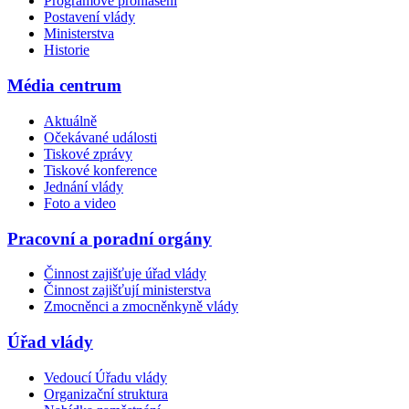
Programové prohlášení
Postavení vlády
Ministerstva
Historie
Média centrum
Aktuálně
Očekávané události
Tiskové zprávy
Tiskové konference
Jednání vlády
Foto a video
Pracovní a poradní orgány
Činnost zajišťuje úřad vlády
Činnost zajišťují ministerstva
Zmocněnci a zmocněnkyně vlády
Úřad vlády
Vedoucí Úřadu vlády
Organizační struktura