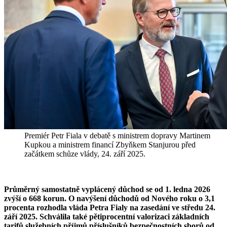
Premiér Petr Fiala v debatě s ministrem dopravy Martinem
Kupkou a ministrem financí Zbyňkem Stanjurou před
začátkem schůze vlády, 24. září 2025.
Průměrný samostatně vyplácený důchod se od 1. ledna 2026
zvýší o 668 korun. O navýšení důchodů od Nového roku o 3,1
procenta rozhodla vláda Petra Fialy na zasedání ve středu 24.
září 2025. Schválila také pětiprocentní valorizaci základních
tarifů služebních příjmů příslušníků bezpečnostních sborů od