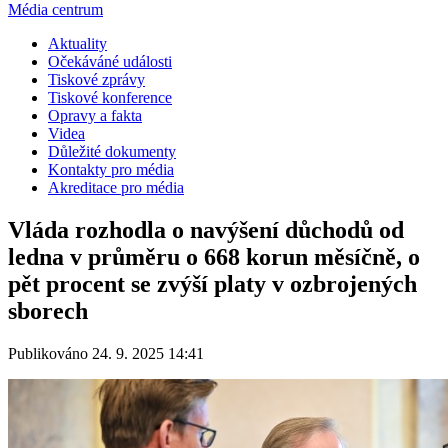
Média centrum
Aktuality
Očekáváné události
Tiskové zprávy
Tiskové konference
Opravy a fakta
Videa
Důležité dokumenty
Kontakty pro média
Akreditace pro média
Vláda rozhodla o navýšení důchodů od
ledna v průměru o 668 korun měsíčně, o
pět procent se zvýší platy v ozbrojených
sborech
Publikováno 24. 9. 2025 14:41