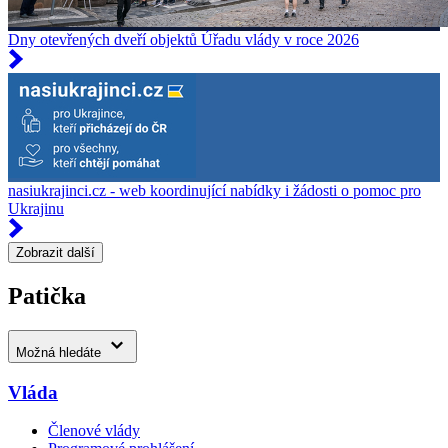
Dny otevřených dveří objektů Úřadu vlády v roce 2026
nasiukrajinci.cz - web koordinující nabídky i žádosti o pomoc pro
Ukrajinu
Zobrazit další
Patička
Možná hledáte
Vláda
Členové vlády