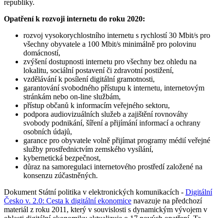
republiky.
Opatření k rozvoji internetu do roku 2020:
rozvoj vysokorychlostního internetu s rychlostí 30 Mbit/s pro
všechny obyvatele a 100 Mbit/s minimálně pro polovinu
domácností,
zvýšení dostupnosti internetu pro všechny bez ohledu na
lokalitu, sociální postavení či zdravotní postižení,
vzdělávání k posílení digitální gramotnosti,
garantování svobodného přístupu k internetu, internetovým
stránkám nebo on-line službám,
přístup občanů k informacím veřejného sektoru,
podpora audiovizuálních služeb a zajištění rovnováhy
svobody podnikání, šíření a přijímání informací a ochrany
osobních údajů,
garance pro obyvatele volně přijímat programy médií veřejné
služby prostřednictvím zemského vysílání,
kybernetická bezpečnost,
důraz na samoregulaci internetového prostředí založené na
konsenzu zúčastněných.
Dokument Státní politika v elektronických komunikacích -
Digitální
Česko v. 2.0: Cesta k digitální ekonomice
navazuje na předchozí
materiál z roku 2011, který v souvislosti s dynamickým vývojem v