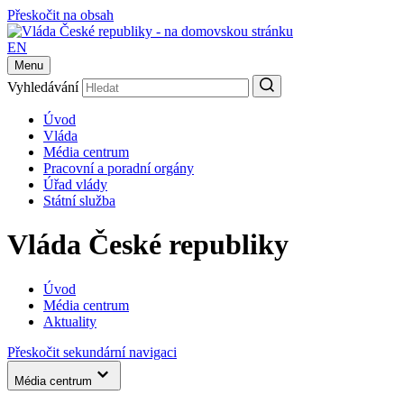
Přeskočit na obsah
EN
Menu
Vyhledávání
Úvod
Vláda
Média centrum
Pracovní a poradní orgány
Úřad vlády
Státní služba
Vláda České republiky
Úvod
Média centrum
Aktuality
Přeskočit sekundární navigaci
Média centrum