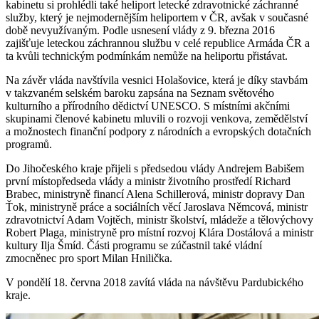
kabinetu si prohlédli také heliport letecké zdravotnické záchranné
služby, který je nejmodernějším heliportem v ČR, avšak v současné
době nevyužívaným. Podle usnesení vlády z 9. března 2016
zajišťuje leteckou záchrannou službu v celé republice Armáda ČR a
ta kvůli technickým podmínkám nemůže na heliportu přistávat.
Na závěr vláda navštívila vesnici Holašovice, která je díky stavbám
v takzvaném selském baroku zapsána na Seznam světového
kulturního a přírodního dědictví UNESCO. S místními akčními
skupinami členové kabinetu mluvili o rozvoji venkova, zemědělství
a možnostech finanční podpory z národních a evropských dotačních
programů.
Do Jihočeského kraje přijeli s předsedou vlády Andrejem Babišem
první místopředseda vlády a ministr životního prostředí Richard
Brabec, ministryně financí Alena Schillerová, ministr dopravy Dan
Ťok, ministryně práce a sociálních věcí Jaroslava Němcová, ministr
zdravotnictví Adam Vojtěch, ministr školství, mládeže a tělovýchovy
Robert Plaga, ministryně pro místní rozvoj Klára Dostálová a ministr
kultury Ilja Šmíd. Části programu se zúčastnil také vládní
zmocněnec pro sport Milan Hnilička.
V pondělí 18. června 2018 zavítá vláda na návštěvu Pardubického
kraje.