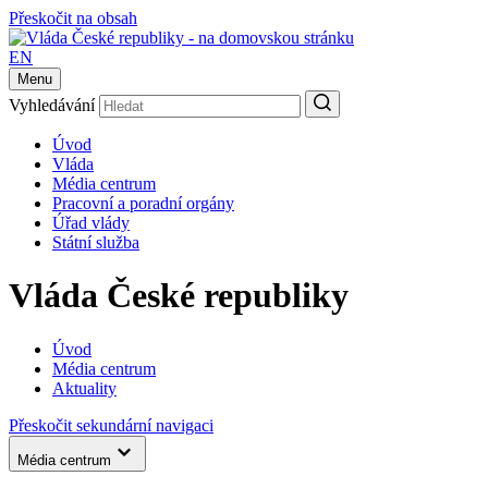
Přeskočit na obsah
EN
Menu
Vyhledávání
Úvod
Vláda
Média centrum
Pracovní a poradní orgány
Úřad vlády
Státní služba
Vláda České republiky
Úvod
Média centrum
Aktuality
Přeskočit sekundární navigaci
Média centrum