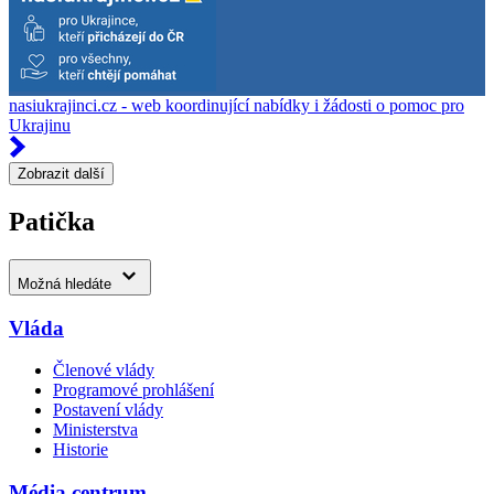
nasiukrajinci.cz - web koordinující nabídky i žádosti o pomoc pro
Ukrajinu
Zobrazit další
Patička
Možná hledáte
Vláda
Členové vlády
Programové prohlášení
Postavení vlády
Ministerstva
Historie
Média centrum