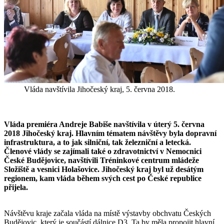
Vláda navštívila Jihočeský kraj, 5. června 2018.
Vláda premiéra Andreje Babiše navštívila v úterý 5. června
2018 Jihočeský kraj. Hlavním tématem návštěvy byla dopravní
infrastruktura, a to jak silniční, tak železniční a letecká.
Členové vlády se zajímali také o zdravotnictví v Nemocnici
České Budějovice, navštívili Tréninkové centrum mládeže
Složiště a vesnici Holašovice. Jihočeský kraj byl už desátým
regionem, kam vláda během svých cest po České republice
přijela.
Návštěvu kraje začala vláda na místě výstavby obchvatu Českých
Budějovic, který je součástí dálnice D3. Ta by měla propojit hlavní