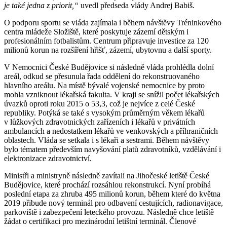
je také jedna z priorit,“
uvedl předseda vlády Andrej Babiš.
O podporu sportu se vláda zajímala i během návštěvy Tréninkového
centra mládeže Složiště, které poskytuje zázemí dětským i
profesionálním fotbalistům. Centrum připravuje investice za 120
milionů korun na rozšíření hřišť, zázemí, ubytovnu a další sporty.
V Nemocnici České Budějovice si následně vláda prohlédla dolní
areál, odkud se přesunula řada oddělení do rekonstruovaného
hlavního areálu. Na místě bývalé vojenské nemocnice by proto
mohla vzniknout lékařská fakulta. V kraji se snížil počet lékařských
úvazků oproti roku 2015 o 53,3, což je nejvíce z celé České
republiky. Potýká se také s vysokým průměrným věkem lékařů
v lůžkových zdravotnických zařízeních i lékařů v privátních
ambulancích a nedostatkem lékařů ve venkovských a příhraničních
oblastech. Vláda se setkala i s lékaři a sestrami. Během návštěvy
bylo tématem především navyšování platů zdravotníků, vzdělávání i
elektronizace zdravotnictví.
Ministři a ministryně následně zavítali na Jihočeské letiště České
Budějovice, které prochází rozsáhlou rekonstrukcí. Nyní probíhá
poslední etapa za zhruba 495 milionů korun, během které do května
2019 přibude nový terminál pro odbavení cestujících, radionavigace,
parkoviště i zabezpečení leteckého provozu. Následně chce letiště
žádat o certifikaci pro mezinárodní letištní terminál. Členové