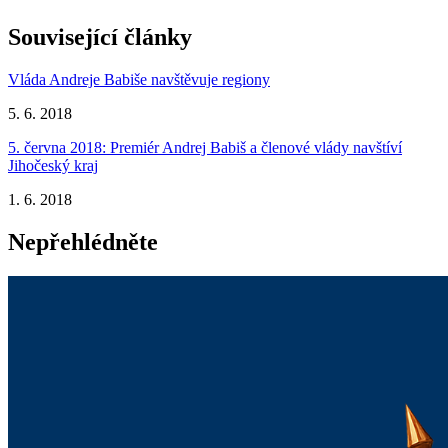
Související články
Vláda Andreje Babiše navštěvuje regiony
5. 6. 2018
5. června 2018: Premiér Andrej Babiš a členové vlády navštíví
Jihočeský kraj
1. 6. 2018
Nepřehlédněte