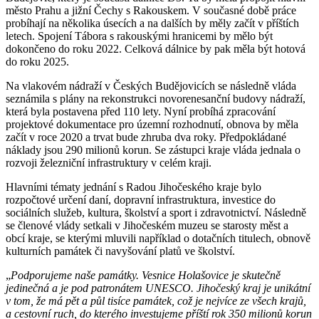
město Prahu a jižní Čechy s Rakouskem. V současné době práce
probíhají na několika úsecích a na dalších by měly začít v příštích
letech. Spojení Tábora s rakouskými hranicemi by mělo být
dokončeno do roku 2022. Celková dálnice by pak měla být hotová
do roku 2025.
Na vlakovém nádraží v Českých Budějovicích se následně vláda
seznámila s plány na rekonstrukci novorenesanční budovy nádraží,
která byla postavena před 110 lety. Nyní probíhá zpracování
projektové dokumentace pro územní rozhodnutí, obnova by měla
začít v roce 2020 a trvat bude zhruba dva roky. Předpokládané
náklady jsou 290 milionů korun. Se zástupci kraje vláda jednala o
rozvoji železniční infrastruktury v celém kraji.
Hlavními tématy jednání s Radou Jihočeského kraje bylo
rozpočtové určení daní, dopravní infrastruktura, investice do
sociálních služeb, kultura, školství a sport i zdravotnictví. Následně
se členové vlády setkali v Jihočeském muzeu se starosty měst a
obcí kraje, se kterými mluvili například o dotačních titulech, obnově
kulturních památek či navyšování platů ve školství.
„
Podporujeme naše památky. Vesnice Holašovice je skutečně
jedinečná a je pod patronátem UNESCO. Jihočeský kraj je unikátní
v tom, že má pět a půl tisíce památek, což je nejvíce ze všech krajů,
a cestovní ruch, do kterého investujeme příští rok 350 milionů korun