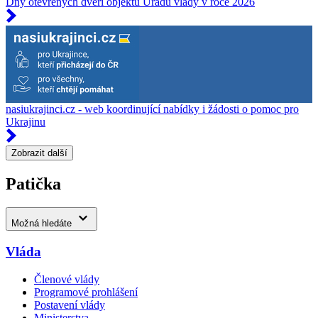
Dny otevřených dveří objektů Úřadu vlády v roce 2026
nasiukrajinci.cz - web koordinující nabídky i žádosti o pomoc pro
Ukrajinu
Zobrazit další
Patička
Možná hledáte
Vláda
Členové vlády
Programové prohlášení
Postavení vlády
Ministerstva