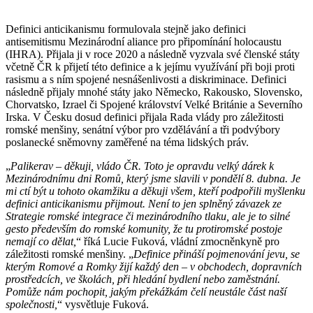
Definici anticikanismu formulovala stejně jako definici
antisemitismu Mezinárodní aliance pro připomínání holocaustu
(IHRA). Přijala ji v roce 2020 a následně vyzvala své členské státy
včetně ČR k přijetí této definice a k jejímu využívání při boji proti
rasismu a s ním spojené nesnášenlivosti a diskriminace. Definici
následně přijaly mnohé státy jako Německo, Rakousko, Slovensko,
Chorvatsko, Izrael či Spojené království Velké Británie a Severního
Irska. V Česku dosud definici přijala Rada vlády pro záležitosti
romské menšiny, senátní výbor pro vzdělávání a tři podvýbory
poslanecké sněmovny zaměřené na téma lidských práv.
„
Palikerav – děkuji, vládo ČR. Toto je opravdu velký dárek k
Mezinárodnímu dni Romů, který jsme slavili v pondělí 8. dubna. Je
mi ctí být u tohoto okamžiku a děkuji všem, kteří podpořili myšlenku
definici anticikanismu přijmout. Není to jen splněný závazek ze
Strategie romské integrace či mezinárodního tlaku, ale je to silné
gesto především do romské komunity, že tu protiromské postoje
nemají co dělat,
“ říká Lucie Fuková, vládní zmocněnkyně pro
záležitosti romské menšiny. „
Definice přináší pojmenování jevu, se
kterým Romové a Romky žijí každý den – v obchodech, dopravních
prostředcích, ve školách, při hledání bydlení nebo zaměstnání.
Pomůže nám pochopit, jakým překážkám čelí neustále část naší
společnosti,
“ vysvětluje Fuková.