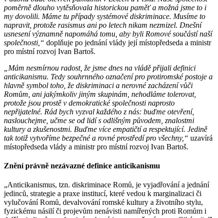
poměrně dlouho vytěsňovala historickou paměť a možná jsme to i
my dovolili. Máme tu případy systémové diskriminace. Musíme to
napravit, protože rasismus ani po letech nikam nezmizel. Dnešní
usnesení významně napomáhá tomu, aby byli Romové součástí naší
společnosti,“
doplňuje po jednání vlády její místopředseda a ministr
pro místní rozvoj Ivan Bartoš.
„Mám nesmírnou radost, že jsme dnes na vládě přijali definici
anticikanismu. Tedy souhrnného označení pro protiromské postoje a
hlavně symbol toho, že diskriminaci a nerovné zacházení vůči
Romům, ani jakýmkoliv jiným skupinám, nehodláme tolerovat,
protože jsou prostě v demokratické společnosti naprosto
nepřijatelné. Rád bych vyzval každého z nás: buďme otevření,
naslouchejme, učme se od lidí s odlišným původem, znalostmi
kultury a zkušenostmi. Buďme více empatičtí a respektující. Jedině
tak totiž vytvoříme bezpečné a rovné prostředí pro všechny,“
uzavírá
místopředseda vlády a ministr pro místní rozvoj Ivan Bartoš.
Znění právně nezávazné definice anticikanismu
„Anticikanismus, tzn. diskriminace Romů, je vyjadřování a jednání
jedinců, strategie a praxe institucí, které vedou k marginalizaci či
vylučování Romů, devalvování romské kultury a životního stylu,
fyzickému násilí či projevům nenávisti namířených proti Romům i