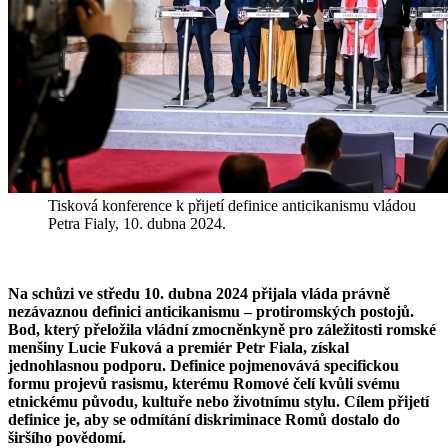
Tisková konference k přijetí definice anticikanismu vládou
Petra Fialy, 10. dubna 2024.
Na schůzi ve středu 10. dubna 2024 přijala vláda právně
nezávaznou definici anticikanismu – protiromských postojů.
Bod, který přeložila vládní zmocněnkyně pro záležitosti romské
menšiny Lucie Fuková a premiér Petr Fiala, získal
jednohlasnou podporu. Definice pojmenovává specifickou
formu projevů rasismu, kterému Romové čelí kvůli svému
etnickému původu, kultuře nebo životnímu stylu. Cílem přijetí
definice je, aby se odmítání diskriminace Romů dostalo do
širšího povědomí.