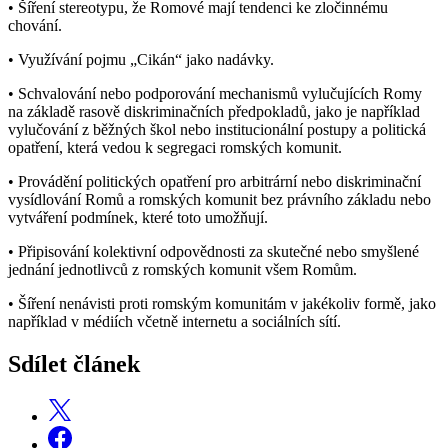
• Šíření stereotypu, že Romové mají tendenci ke zločinnému
chování.
• Využívání pojmu „Cikán“ jako nadávky.
• Schvalování nebo podporování mechanismů vylučujících Romy
na základě rasově diskriminačních předpokladů, jako je například
vylučování z běžných škol nebo institucionální postupy a politická
opatření, která vedou k segregaci romských komunit.
• Provádění politických opatření pro arbitrární nebo diskriminační
vysídlování Romů a romských komunit bez právního základu nebo
vytváření podmínek, které toto umožňují.
• Připisování kolektivní odpovědnosti za skutečné nebo smyšlené
jednání jednotlivců z romských komunit všem Romům.
• Šíření nenávisti proti romským komunitám v jakékoliv formě, jako
například v médiích včetně internetu a sociálních sítí.
Sdílet článek