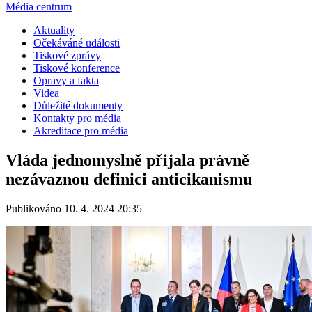
Média centrum
Aktuality
Očekáváné události
Tiskové zprávy
Tiskové konference
Opravy a fakta
Videa
Důležité dokumenty
Kontakty pro média
Akreditace pro média
Vláda jednomyslně přijala právně
nezávaznou definici anticikanismu
Publikováno 10. 4. 2024 20:35