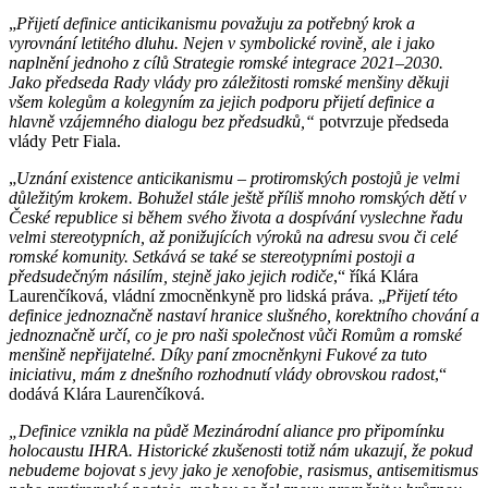
„
Přijetí definice anticikanismu považuju za potřebný krok a
vyrovnání letitého dluhu. Nejen v symbolické rovině, ale i jako
naplnění jednoho z cílů Strategie romské integrace 2021–2030.
Jako předseda Rady vlády pro záležitosti romské menšiny děkuji
všem kolegům a kolegyním za jejich podporu přijetí definice a
hlavně vzájemného dialogu bez předsudků,“
potvrzuje předseda
vlády Petr Fiala.
„
Uznání existence anticikanismu – protiromských postojů je velmi
důležitým krokem. Bohužel stále ještě příliš mnoho romských dětí v
České republice si během svého života a dospívání vyslechne řadu
velmi stereotypních, až ponižujících výroků na adresu svou či celé
romské komunity. Setkává se také se stereotypními postoji a
předsudečným násilím, stejně jako jejich rodiče
,“ říká Klára
Laurenčíková, vládní zmocněnkyně pro lidská práva. „
Přijetí této
definice jednoznačně nastaví hranice slušného, korektního chování a
jednoznačně určí, co je pro naši společnost vůči Romům a romské
menšině nepřijatelné. Díky paní zmocněnkyni Fukové za tuto
iniciativu, mám z dnešního rozhodnutí vlády obrovskou radost
,“
dodává Klára Laurenčíková.
„Definice vznikla na půdě Mezinárodní aliance pro připomínku
holocaustu IHRA. Historické zkušenosti totiž nám ukazují, že pokud
nebudeme bojovat s jevy jako je xenofobie, rasismus, antisemitismus