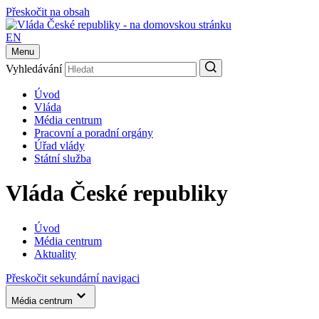
Přeskočit na obsah
EN
Menu
Vyhledávání
Úvod
Vláda
Média centrum
Pracovní a poradní orgány
Úřad vlády
Státní služba
Vláda České republiky
Úvod
Média centrum
Aktuality
Přeskočit sekundární navigaci
Média centrum