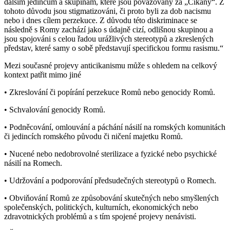
dalším jedincům a skupinám, které jsou považovány za „Cikány“. Z
tohoto důvodu jsou stigmatizováni, či proto byli za dob nacismu
nebo i dnes cílem perzekuce. Z důvodu této diskriminace se
následně s Romy zachází jako s údajně cizí, odlišnou skupinou a
jsou spojováni s celou řadou urážlivých stereotypů a zkreslených
představ, které samy o sobě představují specifickou formu rasismu.“
Mezi současné projevy anticikanismu může s ohledem na celkový
kontext patřit mimo jiné
• Zkreslování či popírání perzekuce Romů nebo genocidy Romů.
• Schvalování genocidy Romů.
• Podněcování, omlouvání a páchání násilí na romských komunitách
či jedincích romského původu či ničení majetku Romů.
• Nucené nebo nedobrovolné sterilizace a fyzické nebo psychické
násilí na Romech.
• Udržování a podporování předsudečných stereotypů o Romech.
• Obviňování Romů ze způsobování skutečných nebo smyšlených
společenských, politických, kulturních, ekonomických nebo
zdravotnických problémů a s tím spojené projevy nenávisti.