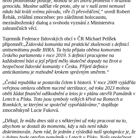
nebo protiromské postoje, mohou se žel znovu proměnit v hrůznou
genocidu. Musíme udělat vše proto, aby se v naší zemi nemusel
nikdo bát kvůli svému původu, víře či přesvědčení,“
uvedl Robert
Řehák, zvláštní zmocněnec pro záležitosti holocaustu,
mezináboženský dialog a svobodu vyznání z Ministerstva
zahraničních věcí.
Tajemník Federace židovských obcí v ČR Michael Pelíšek
připomněl:„Ž
idovská komunita má praktické zkušenosti s definicí
antisemitismu podle IHRA. Ta byla přijata oběma komorami
českého parlamentu v roce 2019. S definicí pracujeme na
každodenní bázi a její přijetí mělo skutečné dopady na život a
bezpečnost židovské komunity v Česku. Přijetí definice
anticikanismu je rozhodně krokem správným směrem.“
„
Česká republika se postavila čelem k historii. V roce 2009 vyjádřila
veřejnou omluvu obětem nucené sterilizace, od roku 2023 mohou
oběti žádat finanční odškodnění a letos je v plánu otevřít Památník v
Letech u Písku. Toto jsou symboly velkých křivd na Romech a
Romkách, se kterými se společně vypořádáváme
,“ doplňuje
zmocněnkyně Lucie Fuková.
„
Děkuji, že můžu dnes stát a s některými už roky pracovat na to,
abychom se dostali do momentu, kdy u nás není nikdo
diskriminován. Jsem rád, že jedním z výsledků naší spolupráce je, že
v dubnu bude otevřen památník v Letech u Písku. Naše společnost