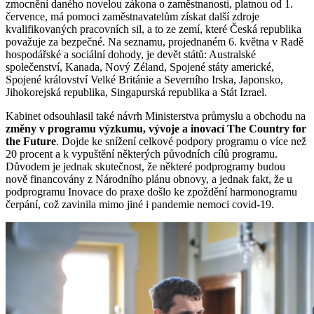
zmocnění daného novelou zákona o zaměstnanosti, platnou od 1.
července, má pomoci zaměstnavatelům získat další zdroje
kvalifikovaných pracovních sil, a to ze zemí, které Česká republika
považuje za bezpečné. Na seznamu, projednaném 6. května v Radě
hospodářské a sociální dohody, je devět států: Australské
společenství, Kanada, Nový Zéland, Spojené státy americké,
Spojené království Velké Británie a Severního Irska, Japonsko,
Jihokorejská republika, Singapurská republika a Stát Izrael.
Kabinet odsouhlasil také návrh Ministerstva průmyslu a obchodu na
změny v programu výzkumu, vývoje a inovací The Country for
the Future
. Dojde ke snížení celkové podpory programu o více než
20 procent a k vypuštění některých původních cílů programu.
Důvodem je jednak skutečnost, že některé podprogramy budou
nově financovány z Národního plánu obnovy, a jednak fakt, že u
podprogramu Inovace do praxe došlo ke zpoždění harmonogramu
čerpání, což zavinila mimo jiné i pandemie nemoci covid-19.