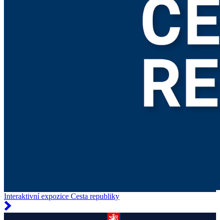
Interaktivní expozice Cesta republiky