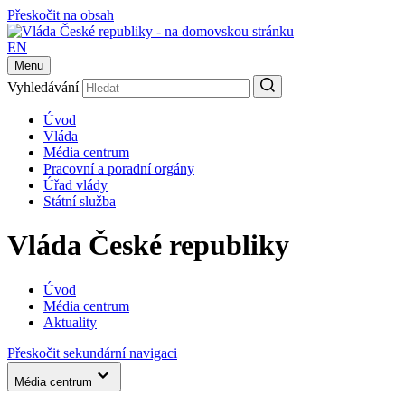
Přeskočit na obsah
EN
Menu
Vyhledávání
Úvod
Vláda
Média centrum
Pracovní a poradní orgány
Úřad vlády
Státní služba
Vláda České republiky
Úvod
Média centrum
Aktuality
Přeskočit sekundární navigaci
Média centrum