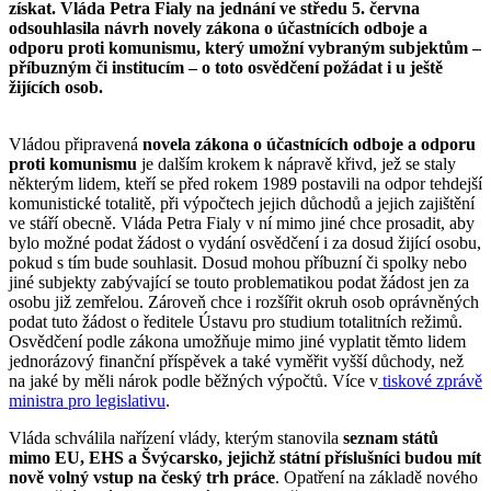
získat. Vláda Petra Fialy na jednání ve středu 5. června
odsouhlasila návrh novely zákona o účastnících odboje a
odporu proti komunismu, který umožní vybraným subjektům –
příbuzným či institucím – o toto osvědčení požádat i u ještě
žijících osob.
Vládou připravená
novela zákona o účastnících odboje a odporu
proti komunismu
je dalším krokem k nápravě křivd, jež se staly
některým lidem, kteří se před rokem 1989 postavili na odpor tehdejší
komunistické totalitě, při výpočtech jejich důchodů a jejich zajištění
ve stáří obecně. Vláda Petra Fialy v ní mimo jiné chce prosadit, aby
bylo možné podat žádost o vydání osvědčení i za dosud žijící osobu,
pokud s tím bude souhlasit. Dosud mohou příbuzní či spolky nebo
jiné subjekty zabývající se touto problematikou podat žádost jen za
osobu již zemřelou. Zároveň chce i rozšířit okruh osob oprávněných
podat tuto žádost o ředitele Ústavu pro studium totalitních režimů.
Osvědčení podle zákona umožňuje mimo jiné vyplatit těmto lidem
jednorázový finanční příspěvek a také vyměřit vyšší důchody, než
na jaké by měli nárok podle běžných výpočtů. Více v
tiskové zprávě
ministra pro legislativu
.
Vláda schválila nařízení vlády, kterým stanovila
seznam států
mimo EU, EHS a Švýcarsko, jejichž státní příslušníci budou mít
nově volný vstup na český trh práce
. Opatření na základě nového