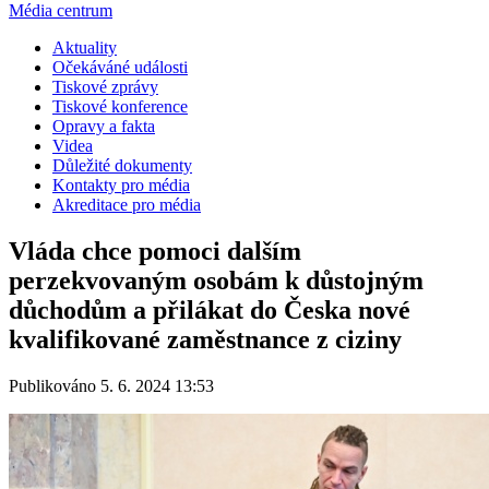
Média centrum
Aktuality
Očekáváné události
Tiskové zprávy
Tiskové konference
Opravy a fakta
Videa
Důležité dokumenty
Kontakty pro média
Akreditace pro média
Vláda chce pomoci dalším
perzekvovaným osobám k důstojným
důchodům a přilákat do Česka nové
kvalifikované zaměstnance z ciziny
Publikováno 5. 6. 2024 13:53