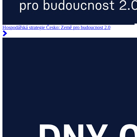
Hospodářská strategie Česko: Země pro budoucnost 2.0