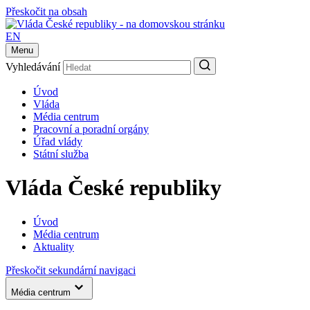
Přeskočit na obsah
EN
Menu
Vyhledávání
Úvod
Vláda
Média centrum
Pracovní a poradní orgány
Úřad vlády
Státní služba
Vláda České republiky
Úvod
Média centrum
Aktuality
Přeskočit sekundární navigaci
Média centrum