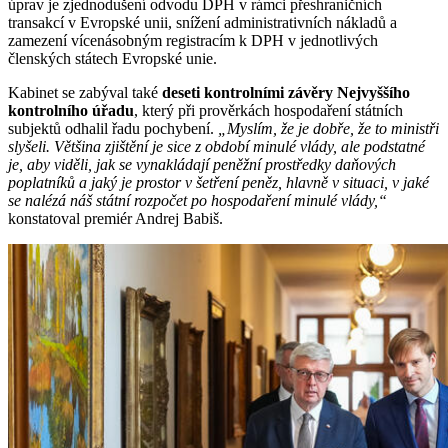
úprav je zjednodušení odvodu DPH v rámci přeshraničních
transakcí v Evropské unii, snížení administrativních nákladů a
zamezení vícenásobným registracím k DPH v jednotlivých
členských státech Evropské unie.
Kabinet se zabýval také
deseti kontrolními závěry Nejvyššího
kontrolního úřadu
, který při prověrkách hospodaření státních
subjektů odhalil řadu pochybení.
„Myslím, že je dobře, že to ministři
slyšeli. Většina zjištění je sice z období minulé vlády, ale podstatné
je, aby viděli, jak se vynakládají peněžní prostředky daňových
poplatníků a jaký je prostor v šetření peněz, hlavně v situaci, v jaké
se nalézá náš státní rozpočet po hospodaření minulé vlády,“
konstatoval premiér Andrej Babiš.