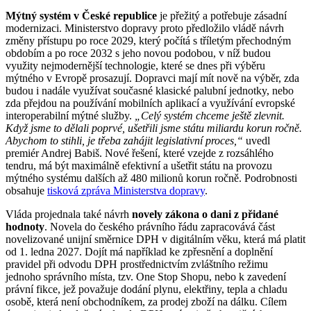
Mýtný systém v České republice
je přežitý a potřebuje zásadní
modernizaci. Ministerstvo dopravy proto předložilo vládě návrh
změny přístupu po roce 2029, který počítá s tříletým přechodným
obdobím a po roce 2032 s jeho novou podobou, v níž budou
využity nejmodernější technologie, které se dnes při výběru
mýtného v Evropě prosazují. Dopravci mají mít nově na výběr, zda
budou i nadále využívat současné klasické palubní jednotky, nebo
zda přejdou na používání mobilních aplikací a využívání evropské
interoperabilní mýtné služby.
„Celý systém chceme ještě zlevnit.
Když jsme to dělali poprvé, ušetřili jsme státu miliardu korun ročně.
Abychom to stihli, je třeba zahájit legislativní proces,“
uvedl
premiér Andrej Babiš. Nové řešení, které vzejde z rozsáhlého
tendru, má být maximálně efektivní a ušetřit státu na provozu
mýtného systému dalších až 480 milionů korun ročně. Podrobnosti
obsahuje
tisková zpráva Ministerstva dopravy
.
Vláda projednala také návrh
novely zákona o dani z přidané
hodnoty
. Novela do českého právního řádu zapracovává část
novelizované unijní směrnice DPH v digitálním věku, která má platit
od 1. ledna 2027. Dojít má například ke zpřesnění a doplnění
pravidel při odvodu DPH prostřednictvím zvláštního režimu
jednoho správního místa, tzv. One Stop Shopu, nebo k zavedení
právní fikce, jež považuje dodání plynu, elektřiny, tepla a chladu
osobě, která není obchodníkem, za prodej zboží na dálku. Cílem