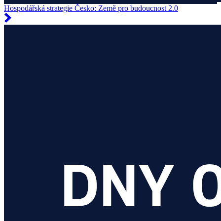
Hospodářská strategie Česko: Země pro budoucnost 2.0