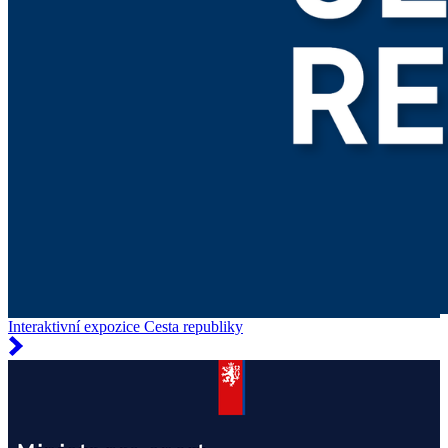
Interaktivní expozice Cesta republiky