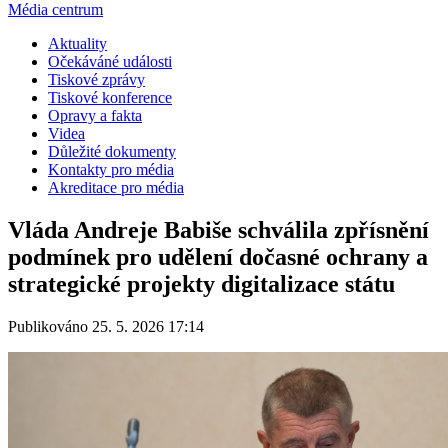
Média centrum
Aktuality
Očekáváné události
Tiskové zprávy
Tiskové konference
Opravy a fakta
Videa
Důležité dokumenty
Kontakty pro média
Akreditace pro média
Vláda Andreje Babiše schválila zpřísnění
podmínek pro udělení dočasné ochrany a
strategické projekty digitalizace státu
Publikováno 25. 5. 2026 17:14