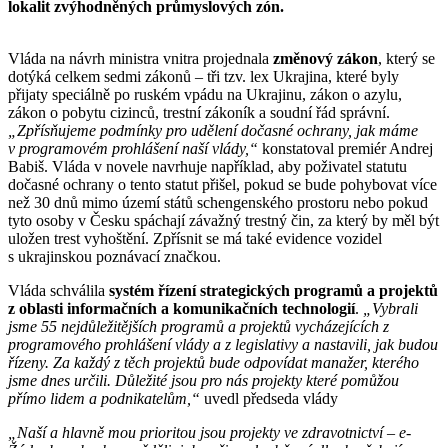
lokalit zvýhodněných průmyslových zón.
Vláda na návrh ministra vnitra projednala
změnový zákon
, který se
dotýká celkem sedmi zákonů – tři tzv. lex Ukrajina, které byly
přijaty speciálně po ruském vpádu na Ukrajinu, zákon o azylu,
zákon o pobytu cizinců, trestní zákoník a soudní řád správní.
„Zpřísňujeme podmínky pro udělení dočasné ochrany, jak máme
v programovém prohlášení naší vlády,“
konstatoval premiér Andrej
Babiš. Vláda v novele navrhuje například, aby poživatel statutu
dočasné ochrany o tento statut přišel, pokud se bude pohybovat více
než 30 dnů mimo území států schengenského prostoru nebo pokud
tyto osoby v Česku spáchají závažný trestný čin, za který by měl být
uložen trest vyhoštění. Zpřísnit se má také evidence vozidel
s ukrajinskou poznávací značkou.
Vláda schválila
systém řízení strategických programů a projektů
z oblasti informačních a komunikačních technologií
.
„Vybrali
jsme 55 nejdůležitějších programů a projektů vycházejících z
programového prohlášení vlády a z legislativy a nastavili, jak budou
řízeny. Za každý z těch projektů bude odpovídat manažer, kterého
jsme dnes určili. Důležité jsou pro nás projekty které pomůžou
přímo lidem a podnikatelům,“
uvedl předseda vlády
„Naší a hlavně mou prioritou jsou projekty ve zdravotnictví – e-