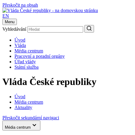
Přeskočit na obsah
EN
Menu
Vyhledávání
Úvod
Vláda
Média centrum
Pracovní a poradní orgány
Úřad vlády
Státní služba
Vláda České republiky
Úvod
Média centrum
Aktuality
Přeskočit sekundární navigaci
Média centrum