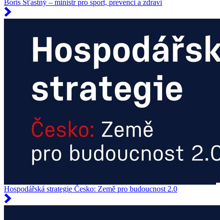
Boris Šťastný – ministr pro sport, prevenci a zdraví
Hospodářská strategie Česko: Země pro budoucnost 2.0