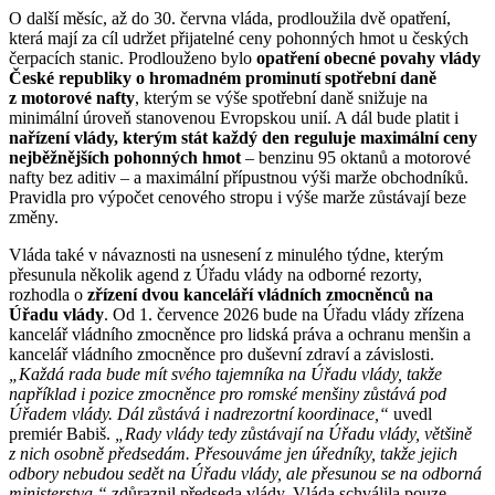
O další měsíc, až do 30. června vláda, prodloužila dvě opatření,
která mají za cíl udržet přijatelné ceny pohonných hmot u českých
čerpacích stanic. Prodlouženo bylo
opatření obecné povahy vlády
České republiky o hromadném prominutí spotřební daně
z motorové nafty
, kterým se výše spotřební daně snižuje na
minimální úroveň stanovenou Evropskou unií. A dál bude platit i
nařízení vlády, kterým stát každý den reguluje maximální ceny
nejběžnějších pohonných hmot
– benzinu 95 oktanů a motorové
nafty bez aditiv – a maximální přípustnou výši marže obchodníků.
Pravidla pro výpočet cenového stropu i výše marže zůstávají beze
změny.
Vláda také v návaznosti na usnesení z minulého týdne, kterým
přesunula několik agend z Úřadu vlády na odborné rezorty,
rozhodla o
zřízení dvou kanceláří vládních zmocněnců na
Úřadu vlády
. Od 1. července 2026 bude na Úřadu vlády zřízena
kancelář vládního zmocněnce pro lidská práva a ochranu menšin a
kancelář vládního zmocněnce pro duševní zdraví a závislosti.
„Každá rada bude mít svého tajemníka na Úřadu vlády, takže
například i pozice zmocněnce pro romské menšiny zůstává pod
Úřadem vlády. Dál zůstává i nadrezortní koordinace,“
uvedl
premiér Babiš.
„Rady vlády tedy zůstávají na Úřadu vlády, většině
z nich osobně předsedám. Přesouváme jen úředníky, takže jejich
odbory nebudou sedět na Úřadu vlády, ale přesunou se na odborná
ministerstva,“
zdůraznil předseda vlády. Vláda schválila pouze