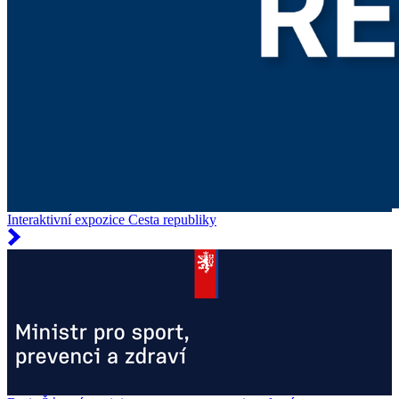
Interaktivní expozice Cesta republiky