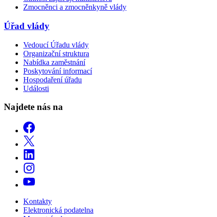
Zmocněnci a zmocněnkyně vlády
Úřad vlády
Vedoucí Úřadu vlády
Organizační struktura
Nabídka zaměstnání
Poskytování informací
Hospodaření úřadu
Události
Najdete nás na
Kontakty
Elektronická podatelna