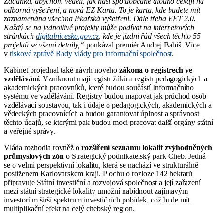
Žádanka, abychom věděli, jak naši spoluobčané dlouho čekají na
odborná vyšetření, a nová EZ Karta. To je karta, kde budete mít
zaznamenána všechna lékařská vyšetření. Dále třeba EET 2.0.
Každý se na jednotlivé projekty může podívat na internetových
stránkách
digitalnicesko.gov.cz
, kde je jízdní řád všech těchto 55
projektů se všemi detaily,“
poukázal premiér Andrej Babiš. Více
v
tiskové zprávě Rady vlády pro informační společnost
.
Kabinet projednal také návrh nového
zákona o registrech ve
vzdělávání
. Vzniknout mají registr žáků a registr pedagogických a
akademických pracovníků, které budou součástí Informačního
systému ve vzdělávání. Registry budou mapovat jak průchod osob
vzdělávací soustavou, tak i údaje o pedagogických, akademických a
vědeckých pracovnících a budou garantovat úplnost a správnost
těchto údajů, se kterými pak budou moci pracovat další orgány státní
a veřejné správy.
Vláda rozhodla rovněž o
rozšíření seznamu lokalit zvýhodněných
průmyslových zón
o Strategický podnikatelský park Cheb. Jedná
se o velmi perspektivní lokalitu, která se nachází ve strukturálně
postiženém Karlovarském kraji. Plochu o rozloze 142 hektarů
připravuje Státní investiční a rozvojová společnost a její zařazení
mezi státní strategické lokality umožní nabídnout zajímavým
investorům širší spektrum investičních pobídek, což bude mít
multiplikační efekt na celý chebský region.