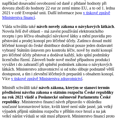
například dosavadní osvobození od daně z přidané hodnoty při
dovozu zboží do hodnoty 22 eur ze zemí mimo EU, a to od 1. ledna
2021 v celé Evropské unii. Další informace jsou
v tiskové zprávě
Ministerstva financí
.
Vláda schválila také
návrh novely zákona o návykových látkách
.
Novela řeší dvě oblasti – má zavést používání elektronického
receptu i pro léčiva obsahující návykové látky a mění pravidla pro
pěstování a prodej konopí pro léčebné účely. Zatímco dosud mohl
léčebné konopí do české distribuce dodávat pouze jeden dodavatel
vybraný Státním ústavem pro kontrolu léčiv, nově by mohl konopí
pro léčebné účely pěstovat a dodávat každý, kdo splní podmínky
licenčního řízení. Zároveň bude nově možné případnou produkci
vyvážet i do zahraničí při splnění podmínek zákona o návykových
látkách. Ministerstvo zdravotnictví si od toho slibuje podstatně větší
dostupnost, a tím i zlevnění léčebných preparátů s obsahem konopí.
Více
v tiskové zprávě Ministerstva zdravotnictví
.
Ministři schválili také
návrh zákona, kterým se stanoví termín
předložení návrhu zákona o státním rozpočtu České republiky
na rok 2021 vládě a Poslanecké sněmovně Parlamentu České
republiky
. Ministerstvo financí návrh připravilo v důsledku
současné koronavirové krize, kvůli které není stále jasné, jak velký
výpadek příjmů státnímu rozpočtu v příštím roce hrozí a na jak
velký nárůst výdajů se stát musí připravit. Ministerstvo financí proto