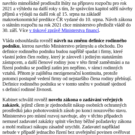
navrhlo mimořádně prodloužit lhůty na přípravu rozpočtu pro rok
2021 a výhledu na další roky s tím, že správcům kapitol sdělí návrhy
příjmů a výdajů na další rok až 15. srpna na základě
makroekonomické predikce ČR vydané do 10. srpna. Návrh zákona
o státním rozpočtu na rok 2021 chce ministerstvo předložit vládě do
30. září. Více
v tiskové zprávě Ministerstva financí
.
Vláda odsouhlasila rovněž
návrh na změnu definice rodinného
podniku
, kterou navrhlo Ministerstvo průmyslu a obchodu. Do
definice rodinného podniku budou napříště spadat i firmy, které
vlastní jeden člen rodiny, který je zároveň i jediným statutárním
zástupcem, a další členové rodiny jsou v této firmě zaměstnáni a na
řízení podniku se podílejí zatím jen nepřímo, v rámci rodinných
vztahů. Přitom je zajištěna mezigenerační kontinuita, protože
potomci postupně vedení firmy od nejstaršího člena rodiny přebírají.
Definice rodinného podniku se v tomto směru v podstatě sjednotí
s definicí rodinné živnosti.
Kabinet schválil rovněž
novelu zákona o zadávání veřejných
zakázek
, jejímž cílem je zjednodušit nákup osobních ochranných
prostředků jako pohotovostních zásob po konci nouzového stavu.
Ministerstvo pro místní rozvoj navrhuje, aby v těchto případech
nemusel zadavatel zakázky splnit všechny běžné požadavky zákona
a mohl realizaci nákupu zásadně urychlit. Zadavatel například
nebude v případě jednacího řízení bez uveřejnění povinen ověřovat