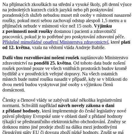
Na přijímacích zkouškách na střední a vysoké školy, při denní výuce
na jednoletých kurzech cizích jazyků nebo při poskytování
poradenských služeb nebudou muset mít osoby v místnosti nasazené
roušky, pokud mezi sebou zachovají odstup alespoň 1,5 metru a u
přijímaček nebude v místnosti více než 15 osob.
Výjimku
z povinnosti nosit roušky
dostanou i pacienti a zdravotničtí
pracovníci, pokud je to potřebné pro poskytování zdravotní péče.
Příslušné mimořádné opatření Ministerstva zdravotnictví
, které
platí
od 12. května
, vzala na vědomí vláda Andreje Babiše.
Další vlnu rozvolňování nošení roušek
naplánovalo Ministerstvo
zdravotnictví na
pondělí 25. května
. Od tohoto data bude nošení
roušek povinné pouze ve všech vnitřních prostorách budov kromě
bydliště a v prostředcích veřejné dopravy. Na všech ostatních
místech bude nutné roušku nasadit v případě, kdy se v blízkosti do
dvou metrů budou vyskytovat jiné osoby s výjimkou členů
domácnosti.
Členky a členové vlády se zabývali také několika legislativními
normami. Schválili například
návrh novely zákona o dani
z přidané hodnoty
, která implementuje do české legislativy nové
právní předpisy Evropské unie v oblasti daně z přidané hodnoty
týkající se přeshraničního elektronického obchodování. Změny se
dotknou mimo jiné prodeje zboží na dálku mezi jednotlivými
členskými státy EU či dovozu zboží nízké hodnoty. Zrušit se má