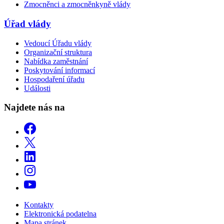
Zmocněnci a zmocněnkyně vlády
Úřad vlády
Vedoucí Úřadu vlády
Organizační struktura
Nabídka zaměstnání
Poskytování informací
Hospodaření úřadu
Události
Najdete nás na
Kontakty
Elektronická podatelna
Mapa stránek