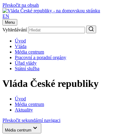
Přeskočit na obsah
EN
Menu
Vyhledávání
Úvod
Vláda
Média centrum
Pracovní a poradní orgány
Úřad vlády
Státní služba
Vláda České republiky
Úvod
Média centrum
Aktuality
Přeskočit sekundární navigaci
Média centrum