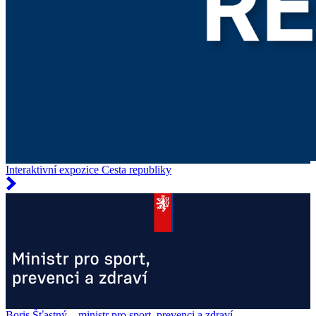
Interaktivní expozice Cesta republiky
Boris Šťastný – ministr pro sport, prevenci a zdraví