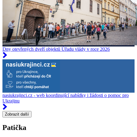
Dny otevřených dveří objektů Úřadu vlády v roce 2026
nasiukrajinci.cz - web koordinující nabídky i žádosti o pomoc pro
Ukrajinu
Zobrazit další
Patička