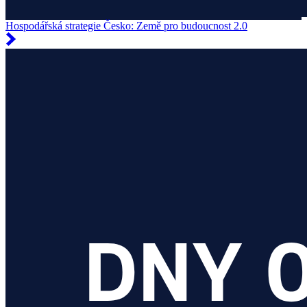
Hospodářská strategie Česko: Země pro budoucnost 2.0