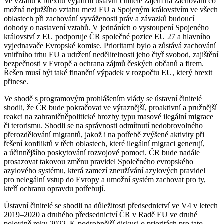
Ve vztahu k brexitu vyjádřili ústavní činitelé zájem na zachování co
možná nejužšího vztahu mezi EU a Spojeným královstvím ve všech
oblastech při zachování vyváženosti práv a závazků budoucí
dohody o nastavení vztahů. V jednáních o vystoupení Spojeného
království z EU podporuje ČR společné pozice EU 27 a hlavního
vyjednavače Evropské komise. Prioritami bylo a zůstává zachování
vnitřního trhu EU a udržení nedělitelnosti jeho čtyř svobod, zajištění
bezpečnosti v Evropě a ochrana zájmů českých občanů a firem.
Řešen musí být také finanční výpadek v rozpočtu EU, který brexit
přinese.
Ve shodě s programovým prohlášením vlády se ústavní činitelé
shodli, že ČR bude pokračovat ve výraznější, proaktivní a pružnější
reakci na zahraničněpolitické hrozby typu masové ilegální migrace
či terorismu. Shodli se na správnosti odmítnutí nedobrovolného
přerozdělování migrantů, jakož i na potřebě zvýšené aktivity při
řešení konfliktů v těch oblastech, které ilegální migraci generují,
a účinnějšího poskytování rozvojové pomoci. ČR bude nadále
prosazovat takovou změnu pravidel Společného evropského
azylového systému, která zamezí zneužívání azylových pravidel
pro nelegální vstup do Evropy a umožní systém zachovat pro ty,
kteří ochranu opravdu potřebují.
Ústavní činitelé se shodli na důležitosti předsednictví ve V4 v letech
2019–2020 a druhého předsednictví ČR v Radě EU ve druhé
polovině roku 2022. K podrobnější diskusi o prioritách pro tato