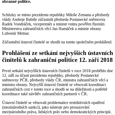
obranné politice.
Schůzky se mimo prezidenta republiky Miloše Zemana a předsedy
vlády Andreje Babiše zúčastnili předseda Poslanecké sněmovny
Radek Vondráček, vicepremiér a ministr vnitra pověřen řízením
Ministerstva zahraničních věcí Jan Hamáček a ministr obrany
Lubomír Metnar.
Zúčastnění ústavní činitelé se shodli na tomto společném prohlášení:
Prohlášení ze setkání nejvyšších ústavních
činitelů k zahraniční politice 12. září 2018
První setkání nejvyšších ústavních činitelů v roce 2018 proběhlo dne
12. září za účasti prezidenta republiky, předsedy Poslanecké
sněmovny PČR, předsedy vlády ČR, ministra zahraničních věcí a
ministra obrany. Nejvyšší ústavní činitelé se věnovali koordinaci
zahraničních cest v tomto roce a shodli se na důležitosti a potřebě
koordinace také návštěv zahraničních partnerů v ČR.
Ústavní činitelé se věnovali problematice restriktivních opatření
(mezinárodních sankcí), jako nástroje pro prosazování
mezinárodního práva, lidských práv nebo demokratických principů.