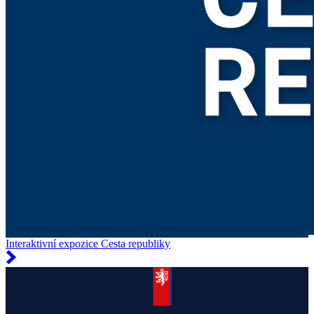
Interaktivní expozice Cesta republiky