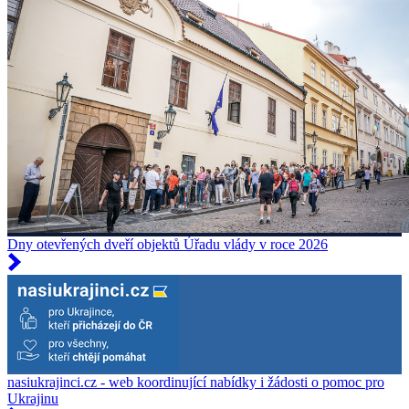
Dny otevřených dveří objektů Úřadu vlády v roce 2026
nasiukrajinci.cz - web koordinující nabídky i žádosti o pomoc pro
Ukrajinu