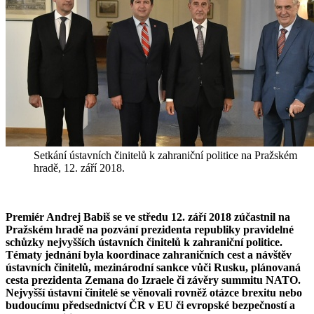
Setkání ústavních činitelů k zahraniční politice na Pražském
hradě, 12. září 2018.
Premiér Andrej Babiš se ve středu 12. září 2018 zúčastnil na
Pražském hradě na pozvání prezidenta republiky pravidelné
schůzky nejvyšších ústavních činitelů k zahraniční politice.
Tématy jednání byla koordinace zahraničních cest a návštěv
ústavních činitelů, mezinárodní sankce vůči Rusku, plánovaná
cesta prezidenta Zemana do Izraele či závěry summitu NATO.
Nejvyšší ústavní činitelé se věnovali rovněž otázce brexitu nebo
budoucímu předsednictví ČR v EU či evropské bezpečností a