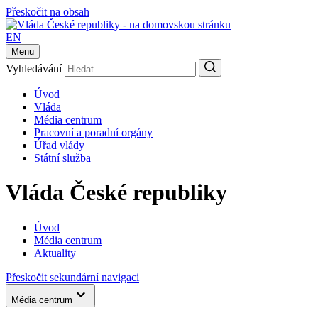
Přeskočit na obsah
EN
Menu
Vyhledávání
Úvod
Vláda
Média centrum
Pracovní a poradní orgány
Úřad vlády
Státní služba
Vláda České republiky
Úvod
Média centrum
Aktuality
Přeskočit sekundární navigaci
Média centrum