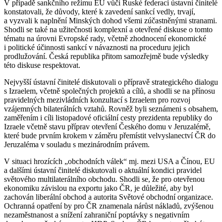
V případě sankčního režimu EU vůči Ruské federaci ústavní činitelé
konstatovali, že důvody, které k zavedení sankcí vedly, trvají,
a vyzvali k naplnění Minských dohod všemi zúčastněnými stranami.
Shodli se také na užitečnosti komplexní a otevřené diskuse o tomto
tématu na úrovni Evropské rady, včetně zhodnocení ekonomické
i politické účinnosti sankcí v návaznosti na proceduru jejich
prodlužování. Česká republika přitom samozřejmě bude výsledky
této diskuse respektovat.
Nejvyšší ústavní činitelé diskutovali o přípravě strategického dialogu
s Izraelem, včetně společných projektů a cílů, a shodli se na přínosu
pravidelných mezivládních konzultací s Izraelem pro rozvoj
vzájemných bilaterálních vztahů. Rovněž byli seznámeni s obsahem,
zaměřením i cíli listopadové oficiální cesty prezidenta republiky do
Izraele včetně stavu příprav otevření Českého domu v Jeruzalémě,
které bude prvním krokem v záměru přemístit velvyslanectví ČR do
Jeruzaléma v souladu s mezinárodním právem.
V situaci hrozících „obchodních válek“ mj. mezi USA a Čínou, EU
a dalšími ústavní činitelé diskutovali o aktuální kondici pravidel
světového multilaterálního obchodu. Shodli se, že pro otevřenou
ekonomiku závislou na exportu jako ČR, je důležité, aby byl
zachován liberální obchod a autorita Světové obchodní organizace.
Ochranná opatření by pro ČR znamenala nárůst nákladů, zvýšenou
nezaměstnanost a snížení zahraniční poptávky s negativním