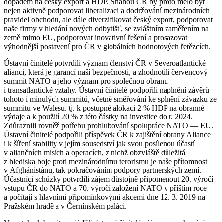
dopadem na český export a HDP. Snahou ČR by proto mělo být
nejen aktivně podporovat liberalizaci a dodržování mezinárodních
pravidel obchodu, ale dále diverzifikovat český export, podporovat
naše firmy v hledání nových odbytišť, se zvláštním zaměřením na
země mimo EU, podporovat inovativní řešení a prosazovat
výhodnější postavení pro ČR v globálních hodnotových řetězcích.
Ústavní činitelé potvrdili význam členství ČR v Severoatlantické
alianci, která je garancí naší bezpečnosti, a zhodnotili červencový
summit NATO a jeho význam pro společnou obranu
i transatlantické vztahy. Ústavní činitelé podpořili naplnění závěrů
tohoto i minulých summitů, včetně směřování ke splnění závazku ze
summitu ve Walesu, tj. k postupné alokaci 2 % HDP na obranné
výdaje a k použití 20 % z této částky na investice do r. 2024.
Zdůraznili rovněž potřebu prohlubování spolupráce NATO — EU.
Ústavní činitelé podpořili příspěvek ČR k zajištění obrany Aliance
i k šíření stability v jejím sousedství jak svou posílenou účastí
v aliančních misích a operacích, z nichž obzvláště důležitá
z hlediska boje proti mezinárodnímu terorismu je naše přítomnost
v Afghánistánu, tak pokračováním podpory partnerských zemí.
Účastníci schůzky potvrdili zájem důstojně připomenout 20. výročí
vstupu ČR do NATO a 70. výročí založení NATO v příštím roce
a počítají s hlavními připomínkovými akcemi dne 12. 3. 2019 na
Pražském hradě a v Černínském paláci.