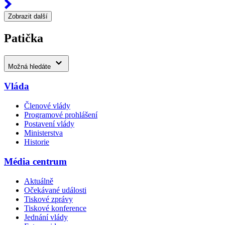
Zobrazit další
Patička
Možná hledáte
Vláda
Členové vlády
Programové prohlášení
Postavení vlády
Ministerstva
Historie
Média centrum
Aktuálně
Očekávané události
Tiskové zprávy
Tiskové konference
Jednání vlády