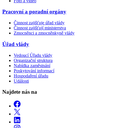
Foto a video
Pracovní a poradní orgány
Činnost zajišťuje úřad vlády
Činnost zajišťují ministerstva
Zmocněnci a zmocněnkyně vlády
Úřad vlády
Vedoucí Úřadu vlády
Organizační struktura
Nabídka zaměstnání
Poskytování informací
Hospodaření úřadu
Události
Najdete nás na