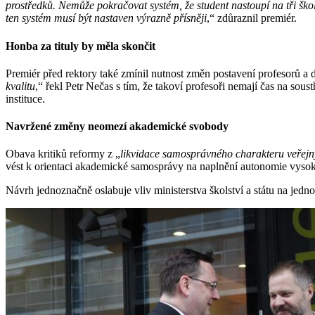
prostředků. Nemůže pokračovat systém, že student nastoupí na tři školy,
ten systém musí být nastaven výrazně přísněji
,“ zdůraznil premiér.
Honba za tituly by měla skončit
Premiér před rektory také zmínil nutnost změn postavení profesorů a 
kvalitu
,“ řekl Petr Nečas s tím, že takoví profesoři nemají čas na sous
instituce.
Navržené změny neomezí akademické svobody
Obava kritiků reformy z „
likvidace samosprávného charakteru veřejn
vést k orientaci akademické samosprávy na naplnění autonomie vysok
Návrh jednoznačně oslabuje vliv ministerstva školství a státu na jedn