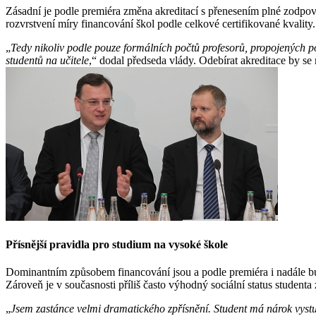
Zásadní je podle premiéra změna akreditací s přenesením plné zodpov
rozvrstvení míry financování škol podle celkové certifikované kvality.
„
Tedy nikoliv podle pouze formálních počtů profesorů, propojených poč
studentů na učitele
,“ dodal předseda vlády. Odebírat akreditace by se
Přísnější pravidla pro studium na vysoké škole
Dominantním způsobem financování jsou a podle premiéra i nadále budo
Zároveň je v současnosti příliš často výhodný sociální status studen
„
Jsem zastánce velmi dramatického zpřísnění. Student má nárok vystud