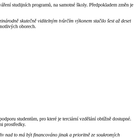
tváření studijních programů, na samotné školy. Předpokladem změn je
ezinárodně skutečně viditelným tvůrčím výkonem stačilo šest až deset
dnotlivých oborech.
odporu studentům, pro které je terciární vzdělání obtížně dostupné.
mi prostředky.
liv nad to má být financováno jinak a prioritně ze soukromých