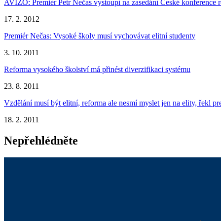
AVÍZO: Premiér Petr Nečas vystoupí na zasedání České konference r
17. 2. 2012
Premiér Nečas: Vysoké školy musí vychovávat elitní studenty
3. 10. 2011
Reforma vysokého školství má přinést diverzifikaci systému
23. 8. 2011
Vzdělání musí být elitní, reforma ale nesmí myslet jen na elity, řekl p
18. 2. 2011
Nepřehlédněte