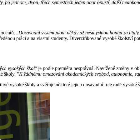
 po jednom, dvou, třech semestrech jeden obor opustí, další nedokončí, p
docentů. „
Dosavadní systém plodí někdy až nesmyslnou honbu za tituly, 
tředěnou práci a na vlastní studenty. Diverzifikované vysoké školství po
ých vysokých škol
“ je podle premiéra nesprávná. Navržené změny v obl
é školy. "
K žádnému omezování akademických svobod, autonomie, sam
otlivé vysoké školy a svěřuje některé jejich dosavadní role radě vysoké