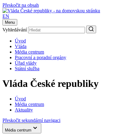
Přeskočit na obsah
EN
Menu
Vyhledávání
Úvod
Vláda
Média centrum
Pracovní a poradní orgány
Úřad vlády
Státní služba
Vláda České republiky
Úvod
Média centrum
Aktuality
Přeskočit sekundární navigaci
Média centrum