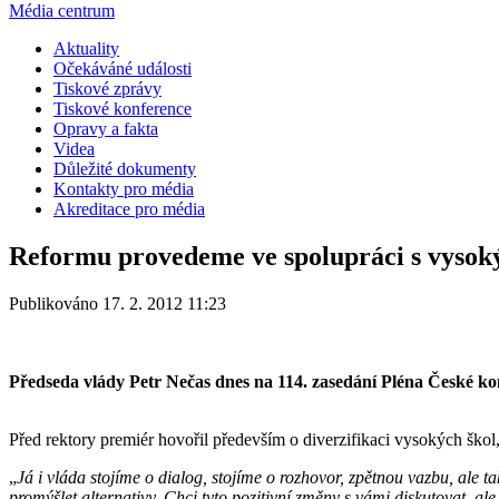
Média centrum
Aktuality
Očekáváné události
Tiskové zprávy
Tiskové konference
Opravy a fakta
Videa
Důležité dokumenty
Kontakty pro média
Akreditace pro média
Reformu provedeme ve spolupráci s vysok
Publikováno 17. 2. 2012 11:23
Předseda vlády Petr Nečas dnes na 114. zasedání Pléna České ko
Před rektory premiér hovořil především o diverzifikaci vysokých škol,
„
Já i vláda stojíme o dialog, stojíme o rozhovor, zpětnou vazbu, ale
promýšlet alternativy. Chci tyto pozitivní změny s vámi diskutovat, al