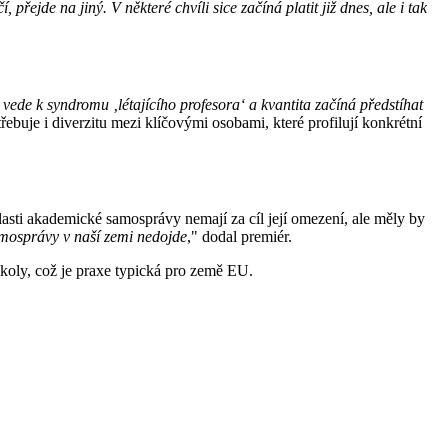
řejde na jiný. V některé chvíli sice začíná platit již dnes, ale i tak
vede k syndromu ‚létajícího profesora‘ a kvantita začíná předstíhat
třebuje i diverzitu mezi klíčovými osobami, které profilují konkrétní
asti akademické samosprávy nemají za cíl její omezení, ale měly by
osprávy v naší zemi nedojde
," dodal premiér.
 školy, což je praxe typická pro země EU.