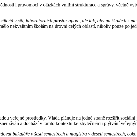
ědnosti i pravomoci v otázkách vnitřní strukturace a správy, včetně vy
ítačů v síti, laboratorních prostor apod., ale tak, aby na školách s m
 mělo nekvalitním školám na úrovni celých oblastí, nikoliv pouze po je
u veřejné prostředky. Vláda plánuje na jedné straně rozšířit sociální p
ta zneužíván a dochází v tomto kontextu ke zbytečnému plýtvání veřejný
ovat bakaláře v šesti semestrech a magistra v deseti semestrech, coko