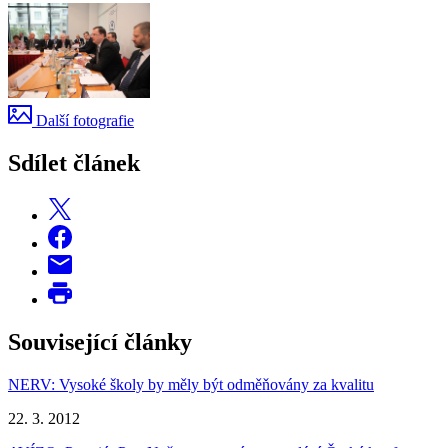
Další fotografie
Sdílet článek
Související články
NERV: Vysoké školy by měly být odměňovány za kvalitu
22. 3. 2012