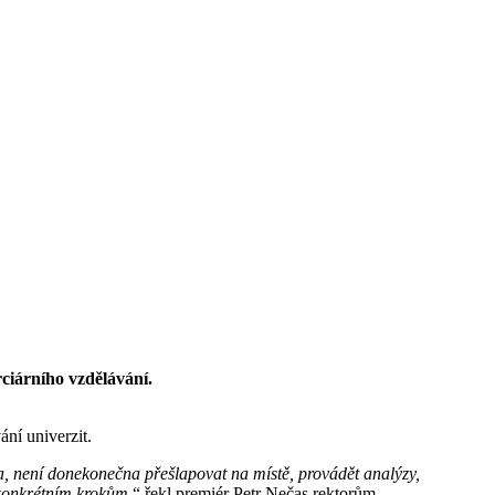
ciárního vzdělávání.
ání univerzit.
na, není donekonečna přešlapovat na místě, provádět analýzy,
e konkrétním krokům
,“ řekl premiér Petr Nečas rektorům.