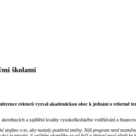
ými školami
nference rektorů vyzval akademickou obec k jednání o reformě ter
 akreditacích a zajištění kvality vysokoškolského vzdělávání a financov
 také stojíme o to, aby nastaly pozitivní změny. Náš program není nezmě
e chci je provést. V určitém okamžiku se od řečí a diskusí musí přejít k