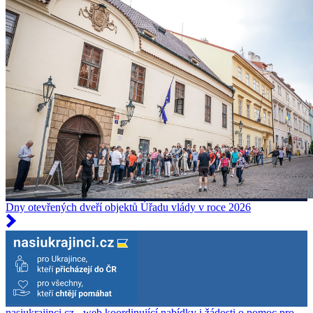
Dny otevřených dveří objektů Úřadu vlády v roce 2026
nasiukrajinci.cz - web koordinující nabídky i žádosti o pomoc pro