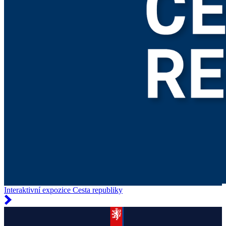
Interaktivní expozice Cesta republiky