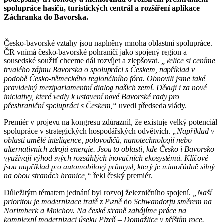
spolupráce hasičů, turistických centrál a rozšíření aplikace
Záchranka do Bavorska.
Česko-bavorské vztahy jsou naplněny mnoha oblastmi spolupráce.
ČR vnímá česko-bavorské pohraničí jako spojený region a
sousedské soužití chceme dál rozvíjet a zlepšovat.
„Velice si ceníme
trvalého zájmu Bavorska o spolupráci s Českem, například v
podobě Česko-německého regionálního fóra. Obnovili jsme také
pravidelný meziparlamentní dialog našich zemí. Děkuji i za nové
iniciativy, které vedly k ustavení nové Bavorské rady pro
přeshraniční spolupráci s Českem,“
uvedl předseda vlády.
Premiér v projevu na kongresu zdůraznil, že existuje velký potenciál
spolupráce v strategických hospodářských odvětvích.
„Například v
oblasti umělé inteligence, polovodičů, nanotechnologií nebo
alternativních zdrojů energie. Jsou to oblasti, kde Česko i Bavorsko
využívají výhod svých rozsáhlých inovačních ekosystémů. Klíčové
jsou například pro automobilový průmysl, který je mimořádně silný
na obou stranách hranice,“
řekl český premiér.
Důležitým tématem jednání byl rozvoj železničního spojení.
„Naší
prioritou je modernizace tratě
z Plzně
do
Schwandorfu směrem na
Norimberk a Mnichov. Na české straně zahájíme práce na
komplexní modernizaci úseku Plzeň – Domažlice v příštím roce.