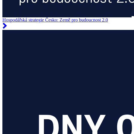
Hospodářská strategie Česko: Země pro budoucnost 2.0