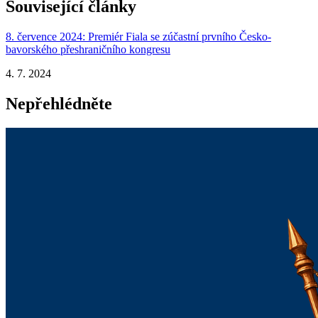
Související články
8. července 2024: Premiér Fiala se zúčastní prvního Česko-
bavorského přeshraničního kongresu
4. 7. 2024
Nepřehlédněte