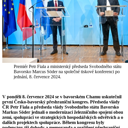
Premiér Petr Fiala a ministerský předseda Svobodného státu
Bavorsko Marcus Söder na společné tiskové konferenci po
jednání, 8. července 2024.
V pondělí 8. července 2024 se v bavorském Chamu uskutečnil
první Česko-bavorský přeshraniční kongres. Předseda vlády
ČR Petr Fiala a předseda vlády Svobodného státu Bavorsko
Markus Söder jednali o modernizaci železničního spojení obou
zemí, spolupráci ve strategických hospodářských odvětvích a o
dalších projektech spolupráce. Během kongresu byly
podepsány tři dohody a memoranda o rozšíření přeshraniční