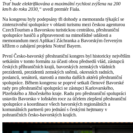
Trať bude elektrifikována a maximální rychlost zvýšena na 200
km/h do roku 2030,“
uvedl premiér Fiala.
Na kongresu byly podepsány tři dohody a memoranda týkající se
zintenzivnění spolupráce v oblasti turismu mezi českou agenturou
CzechTourism a Bavorskou turistickou centrálou, přeshraniční
spolupráce hasičů a připravenosti na mimořádné události a
memorandum mezi Aplikací Záchranka a Bavorským červeným
křížem o zahájení projektu Notruf Bayern.
První Česko-bavorský přeshraniční kongres byl historicky největším
setkáním v tomto formátu za účasti obou předsedů vlád, zástupců
českých příhraničních krajů, bavorských zemských vládních
prezidentů, prezidentů zemských sněmů, okresních radních,
poslanců, senátorů, starostů a mnoha dalších aktérů přeshraniční
spolupráce. Během kongresu se poprvé setkali členové Bavorské
rady pro přeshraniční spolupráci se zástupci Karlovarského,
Plzeňského a Jihočeského kraje. Radu pro přeshraniční spolupráci
ustavilo Bavorsko v loňském roce za účelem zlepšení přeshraniční
spolupráce a koordinace všech bavorských regionálních a
komunálních partnerů pro jednání s českými hejtmany v
pohraničních česko-bavorských krajích.