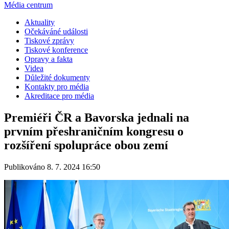
Média centrum
Aktuality
Očekáváné události
Tiskové zprávy
Tiskové konference
Opravy a fakta
Videa
Důležité dokumenty
Kontakty pro média
Akreditace pro média
Premiéři ČR a Bavorska jednali na
prvním přeshraničním kongresu o
rozšíření spolupráce obou zemí
Publikováno 8. 7. 2024 16:50