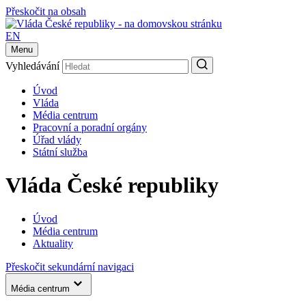
Přeskočit na obsah
EN
Menu
Vyhledávání
Úvod
Vláda
Média centrum
Pracovní a poradní orgány
Úřad vlády
Státní služba
Vláda České republiky
Úvod
Média centrum
Aktuality
Přeskočit sekundární navigaci
Média centrum