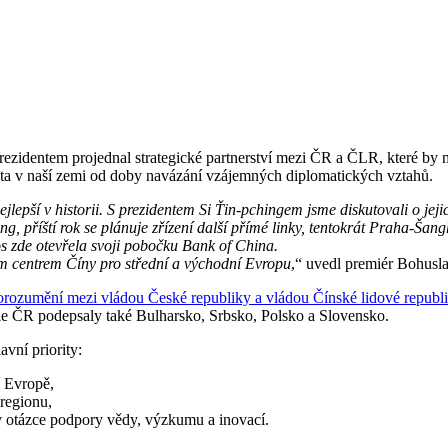
rezidentem projednal strategické partnerství mezi ČR a ČLR, které by m
nta v naší zemi od doby navázání vzájemných diplomatických vztahů.
ejlepší v historii. S prezidentem Si Ťin-pchingem jsme diskutovali o jej
g, příští rok se plánuje zřízení další přímé linky, tentokrát Praha-Ša
os zde otevřela svoji pobočku Bank of China.
ím centrem Číny pro střední a východní Evropu
,“ uvedl premiér Bohusl
ozumění mezi vládou České republiky a vládou Čínské lidové republ
e ČR podepsaly také Bulharsko, Srbsko, Polsko a Slovensko.
avní priority:
í Evropě,
 regionu,
v otázce podpory vědy, výzkumu a inovací.