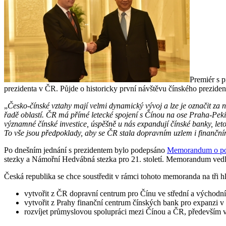
Premiér s p
prezidenta v ČR. Půjde o historicky první návštěvu čínského prezide
„
Česko-čínské vztahy mají velmi dynamický vývoj a lze je označit za n
řadě oblastí. ČR má přímé letecké spojení s Čínou na ose Praha-Pekin
významné čínské investice, úspěšně u nás expandují čínské banky, let
To vše jsou předpoklady, aby se ČR stala dopravním uzlem i finančn
Po dnešním jednání s prezidentem bylo podepsáno
Memorandum o por
stezky a Námořní Hedvábná stezka pro 21. století. Memorandum vedl
Česká republika se chce soustředit v rámci tohoto memoranda na tři hl
vytvořit z ČR dopravní centrum pro Čínu ve střední a východn
vytvořit z Prahy finanční centrum čínských bank pro expanzi v
rozvíjet průmyslovou spolupráci mezi Čínou a ČR, především 