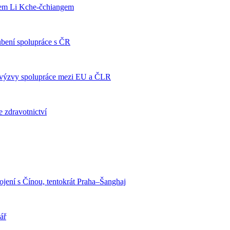
érem Li Kche-čchiangem
ubení spolupráce s ČR
í výzvy spolupráce mezi EU a ČLR
 zdravotnictví
ojení s Čínou, tentokrát Praha–Šanghaj
ář