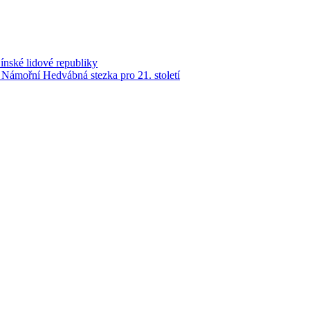
nské lidové republiky
Námořní Hedvábná stezka pro 21. století