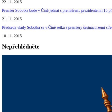
22. 11. 2015
Premiér Sobotka bude v Číně jednat s premiérem, prezidentem i 15 p
21. 11. 2015
Předseda vlády Sobotka se v Číně setká s premiéry šestnácti zemí st
10. 11. 2015
Nepřehlédněte