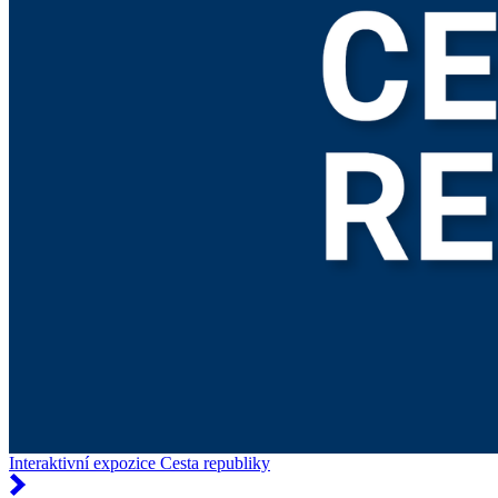
Interaktivní expozice Cesta republiky