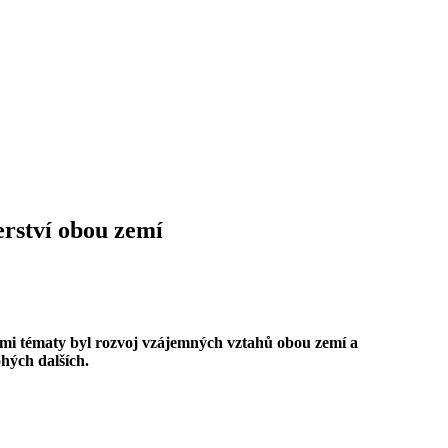
erství obou zemí
ími tématy byl rozvoj vzájemných vztahů obou zemí a
hých dalších.