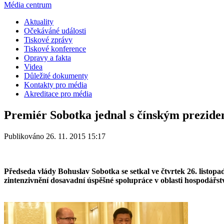
Média centrum
Aktuality
Očekáváné události
Tiskové zprávy
Tiskové konference
Opravy a fakta
Videa
Důležité dokumenty
Kontakty pro média
Akreditace pro média
Premiér Sobotka jednal s čínským prezide
Publikováno 26. 11. 2015 15:17
Předseda vlády Bohuslav Sobotka se setkal ve čtvrtek 26. listo
zintenzivnění dosavadní úspěšné spolupráce v oblasti hospodářst