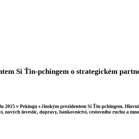
ntem Si Ťin-pchingem o strategickém partn
padu 2015 v Pekingu s čínským prezidentem Si Ťin-pchingem. Hlavn
ví, nových investic, dopravy, bankovnictví, cestovního ruchu a mno