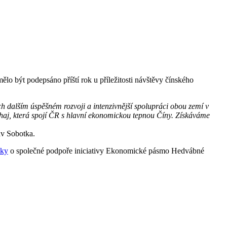
ělo být podepsáno příští rok u příležitosti návštěvy čínského
ich dalším úspěšném rozvoji a intenzivnější spolupráci obou zemí v
nghaj, která spojí ČR s hlavní ekonomickou tepnou Číny. Získáváme
av Sobotka.
iky
o společné podpoře iniciativy Ekonomické pásmo Hedvábné