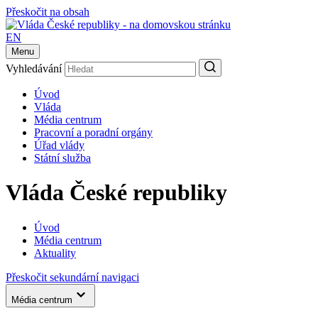
Přeskočit na obsah
EN
Menu
Vyhledávání
Úvod
Vláda
Média centrum
Pracovní a poradní orgány
Úřad vlády
Státní služba
Vláda České republiky
Úvod
Média centrum
Aktuality
Přeskočit sekundární navigaci
Média centrum