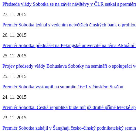
Předseda vlády Sobotka se na závěr návštěvy v ČLR setkal s premi
27. 11. 2015
Premiér Sobotka jednal s vedením největších čínských bank o prohlo
26. 11. 2015
Premiér Sobotka přednášel na Pekingské univerzitě na téma Aktuáln
25. 11. 2015
Projev předsedy vlády Bohuslava Sobotky na semináři o spolupráci ve
25. 11. 2015
Premiér Sobotka vystoupil na summitu 16+1 v čínském Su-čou
24. 11. 2015
Premiér Sobotka: Česká republika bude mít již druhé přímé letecké sp
23. 11. 2015
Premiér Sobotka zahájil v Šanghaji česko-čínský podnikatelský semin