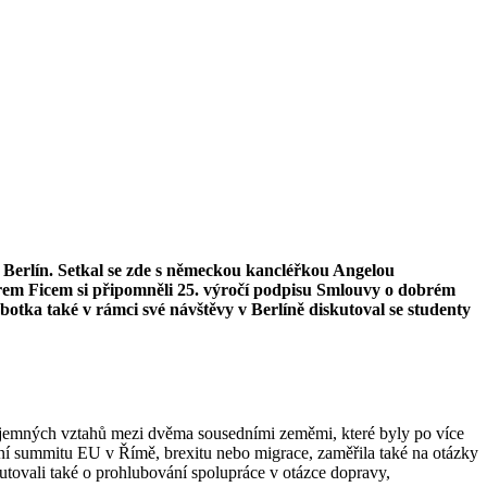
 Berlín. Setkal se zde s německou kancléřkou Angelou
m Ficem si připomněli 25. výročí podpisu Smlouvy o dobrém
tka také v rámci své návštěvy v Berlíně diskutoval se studenty
ájemných vztahů mezi dvěma sousedními zeměmi, které byly po více
ní summitu EU v Římě, brexitu nebo migrace, zaměřila také na otázky
tovali také o prohlubování spolupráce v otázce dopravy,