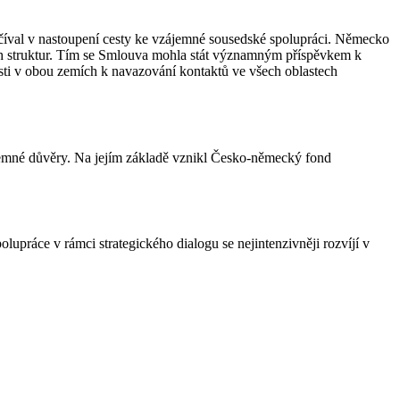
íval v nastoupení cesty ke vzájemné sousedské spolupráci. Německo
ích struktur. Tím se Smlouva mohla stát významným příspěvkem k
sti v obou zemích k navazování kontaktů ve všech oblastech
ájemné důvěry. Na jejím základě vznikl Česko-německý fond
upráce v rámci strategického dialogu se nejintenzivněji rozvíjí v