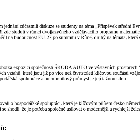
 jednání zúčastnili diskuze se studenty na téma „Příspěvek střední Ev
eří zde studují v rámci dvojjazyčného vzdělávacího programu matemati
aměřil na budoucnost EU-27 po summitu v Římě, druhý na témata, která
Sobotka expozici společnosti ŠKODA AUTO ve výstavních prostorech V
ahů, které jsou již po více než čtvrtstoletí klíčovou součástí vzáje
podářská spolupráce a automobilový průmysl je její tažnou silou.
vali o hospodářské spolupráci, která je klíčovým pilířem česko-německ
i se shodli, že je potřeba společně usilovat o modernější a rychlejší 
ů: