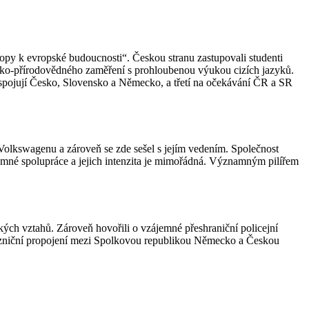
ropy k evropské budoucnosti“. Českou stranu zastupovali studenti
cko-přírodovědného zaměření s prohloubenou výukou cizích jazyků.
 spojují Česko, Slovensko a Německo, a třetí na očekávání ČR a SR
olkswagenu a zároveň se zde sešel s jejím vedením. Společnost
mné spolupráce a jejich intenzita je mimořádná. Významným pilířem
ých vztahů. Zároveň hovořili o vzájemné přeshraniční policejní
železniční propojení mezi Spolkovou republikou Německo a Českou