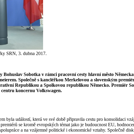
éřky SRN, 3. dubna 2017.
ky Bohuslav Sobotka v rámci pracovní cesty hlavní město Německa
erem. Společně s kancléřkou Merkelovou a slovenským premiére
erativní Republikou a Spolkovou republikou Německo. Premiér Sobo
m centru koncernu Volkswagen.
byla událostí, která ve své době připravila cestu pro konsolidaci vz
ání premiérů se kromě evropských témat jako je budoucnost EU, hodnoce
polupráce a na vzájemné politické i ekonomické vztahy. Společně disku