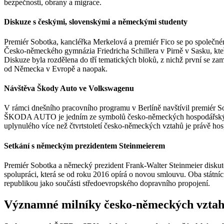
bezpečnosti, obrany a migrace.
Diskuze s českými, slovenskými a německými studenty
Premiér Sobotka, kancléřka Merkelová a premiér Fico se po společném
Česko-německého gymnázia Friedricha Schillera v Pirně v Sasku, kt
Diskuze byla rozdělena do tří tematických bloků, z nichž první se z
od Německa v Evropě a naopak.
Návštěva Škody Auto ve Volkswagenu
V rámci dnešního pracovního programu v Berlíně navštívil premiér 
ŠKODA AUTO je jedním ze symbolů česko-německých hospodářských vzt
uplynulého více než čtvrtstoletí česko-německých vztahů je právě hos
Setkání s německým prezidentem Steinmeierem
Premiér Sobotka a německý prezident Frank-Walter Steinmeier diskuto
spolupráci, která se od roku 2016 opírá o novou smlouvu. Oba státníc
republikou jako součásti středoevropského dopravního propojení.
Významné milníky česko-německých vztah