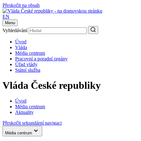
Přeskočit na obsah
EN
Menu
Vyhledávání
Úvod
Vláda
Média centrum
Pracovní a poradní orgány
Úřad vlády
Státní služba
Vláda České republiky
Úvod
Média centrum
Aktuality
Přeskočit sekundární navigaci
Média centrum