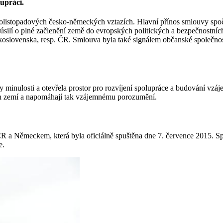
upráci.
olistopadových česko-německých vztazích. Hlavní přínos smlouvy spoč
úsilí o plné začlenění země do evropských politických a bezpečnostn
skoslovenska, resp. ČR. Smlouva byla také signálem občanské společno
 minulosti a otevřela prostor pro rozvíjení spolupráce a budování vz
ich zemí a napomáhají tak vzájemnému porozumění.
 a Německem, která byla oficiálně spuštěna dne 7. července 2015. Spol
e.