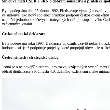
Smlouva mezi ČSFR a SRN o dobrém sousedství a přátelské spol
Byla podepsána dne 27. února 1992. Představuje výrazný mezník v p
ve smlouvě jako nový spojenec přislíbilo podporu československému 
naplnění jednoho z klíčových strategických cílů polistopadového Če
vzájemných vztahů.
Česko-německá deklarace
Byla podepsána roku 1997. Deklarace umožnila uzavřít některé otázky
budoucnosti, jenž podporuje projekty, které propojují obyvatele naš
Česko-německý strategický dialog
Jedná se o nejnovější platformu pro rozvoj vzájemných vztahů mezi ČR
oblasti digitalizace a Průmyslu 4.0, duálního vzdělávání a také migrac