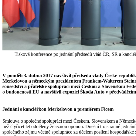
Tisková konference po jednání předsedů vlád ČR, SR a kancl
V pondělí 3. dubna 2017 navštívil předseda vlády České republi
Merkelovou a německým prezidentem Frankem-Walterem Steinmei
sousedství a přátelské spolupráci mezi Českou a Slovenskou Fed
o budoucnosti EU a navštívil expozici Škoda Auto v předváděcí
Jednání s kancléřkou Merkelovou a premiérem Ficem
Smlouva o společné spolupráci mezi Českem, Slovenskem a Německem 
než čtyřicet let odděleny železnou oponou. Dnešní trojstranné jedn
společného zájmu včetně spolupráce za účelem posílení hospodářské s