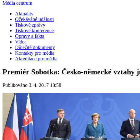
Média centrum
Aktuality
Očekáváné události
Tiskové zprávy
Tiskové konference
Opravy a fakta
Videa
Důležité dokumenty
Kontakty pro média
Akreditace pro média
Premiér Sobotka: Česko-německé vztahy jso
Publikováno 3. 4. 2017 18:58