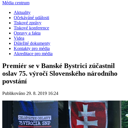
Média centrum
Aktuality
Očekáváné události
Tiskové zprávy
Tiskové konference
Opravy a fakta
Videa
Důležité dokumenty
Kontakty pro média
Akreditace pro média
Premiér se v Banské Bystrici zúčastnil
oslav 75. výročí Slovenského národního
povstání
Publikováno 29. 8. 2019 16:24