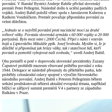
povstání. V Banské Bystrici Andreje Babiše přivítal slovenský
premiér Peter Pellegrini. Následně došlo k uctění památky padlých
vojáků. Andrej Babiš položil věnec spolu s Jaroslavem Kuberou a
Radkem Vondráčkem. Premiér považuje připomínku povstání za
velmi důležitou.
„Jednalo se o největší povstání proti nacistické moci za druhé
světové války. Povstala slovenská armáda s 60 000 vojáky a 20 000
partyzánů. Bylo mezi nimi i 2000 Čechů. Přijel s námi i veterán
bojů u Liptovského Mikuláše pplk. Josef Svoboda. Myslím si, že je
důležité si připomínat jak hrůzy války, tak i statečnost lidí, kteří
povstali a pomohli vybojovat naši svobodu,“
uvedl Andrej Babiš.
Oba premiéři si poté v doprovodu slovenské prezidentky Zuzany
Čaputové prohlédli muzeum věnované průběhu povstání z roku
1944. Delegace se následně přesunuly do přilehlého parku, kde
proběhly celonárodní oslavy spojené s výročím Slovenského
národního povstání. Andrej Babiš s Peterem Pellegrinim během
setkání prodiskutovali některá aktuální evropská témata, například
blížící se zářijový summit premiérů V4 s partnery ze západního
Balkánu v Praze.