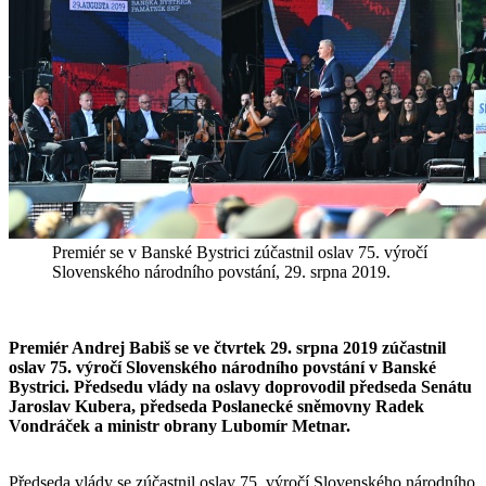
Premiér se v Banské Bystrici zúčastnil oslav 75. výročí
Slovenského národního povstání, 29. srpna 2019.
Premiér Andrej Babiš se ve čtvrtek 29. srpna 2019 zúčastnil
oslav 75. výročí Slovenského národního povstání v Banské
Bystrici. Předsedu vlády na oslavy doprovodil předseda Senátu
Jaroslav Kubera, předseda Poslanecké sněmovny Radek
Vondráček a ministr obrany Lubomír Metnar.
Předseda vlády se zúčastnil oslav 75. výročí Slovenského národního