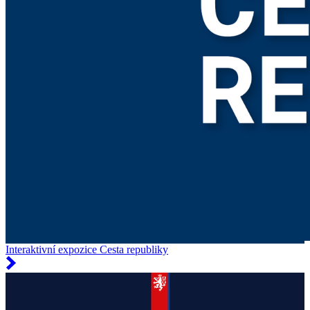
Interaktivní expozice Cesta republiky