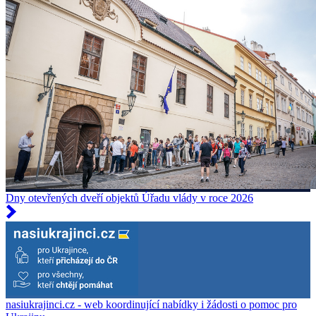
Dny otevřených dveří objektů Úřadu vlády v roce 2026
nasiukrajinci.cz - web koordinující nabídky i žádosti o pomoc pro