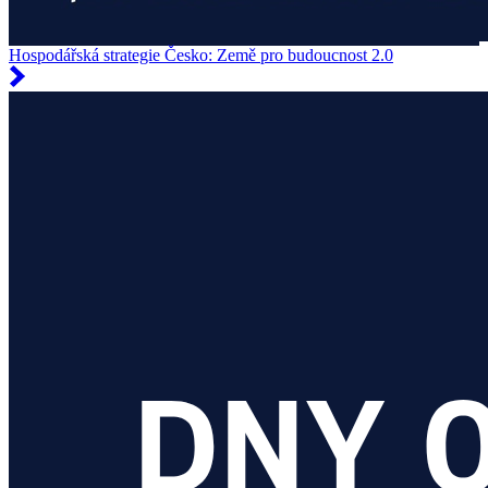
Hospodářská strategie Česko: Země pro budoucnost 2.0