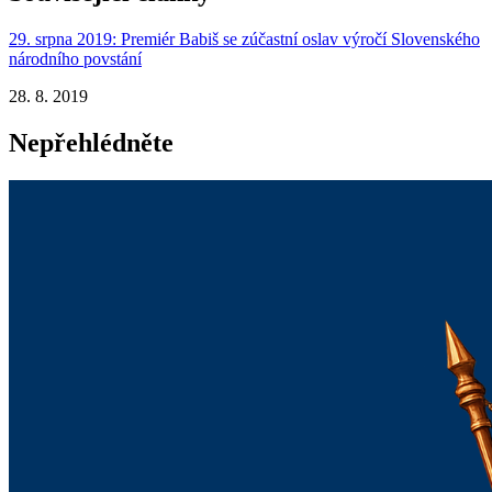
29. srpna 2019: Premiér Babiš se zúčastní oslav výročí Slovenského
národního povstání
28. 8. 2019
Nepřehlédněte