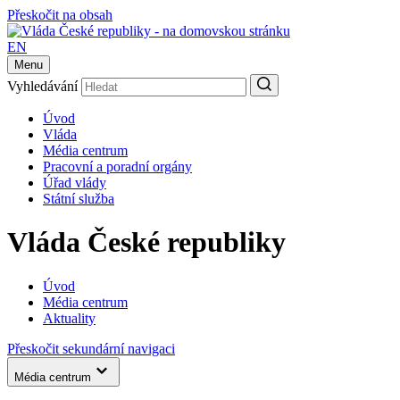
Přeskočit na obsah
EN
Menu
Vyhledávání
Úvod
Vláda
Média centrum
Pracovní a poradní orgány
Úřad vlády
Státní služba
Vláda České republiky
Úvod
Média centrum
Aktuality
Přeskočit sekundární navigaci
Média centrum