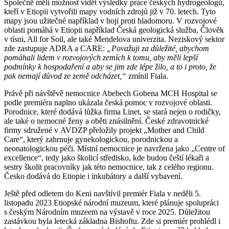
Společně měli možnost vidět výsledky práce českých hydrogeologů,
kteří v Etiopii vytvořili mapy vodních zdrojů již v 70. letech. Tyto
mapy jsou užitečné například v boji proti hladomoru. V rozvojové
oblasti pomáhá v Etiopii například Česká geologická služba, Člověk
v tísni, All for Soil, ale také Mendelova univerzita. Neziskový sektor
zde zastupuje ADRA a CARE:
„Považuji za důležité, abychom
pomáhali lidem v rozvojových zemích k tomu, aby měli lepší
podmínky k hospodaření a aby se jim zde lépe žilo, a to i proto, že
pak nemají důvod ze země odcházet,“
zmínil Fiala.
Právě při návštěvě nemocnice Abebech Gobena MCH Hospital se
podle premiéra naplno ukázala česká pomoc v rozvojové oblasti.
Porodnice, které dodává lůžka firma Linet, se stará nejen o rodičky,
ale také o nemocné ženy a oběti znásilnění. České zdravotnické
firmy sdružené v AVDZP přeložily projekt „Mother and Child
Care“, který zahrnuje gynekologickou, porodnickou a
neonatologickou péči. Místní nemocnice je navržena jako „Centre of
excellence“, tedy jako školicí středisko, kde budou čeští lékaři a
sestry školit pracovníky jak této nemocnice, tak z celého regionu.
Česko dodává do Etiopie i inkubátory a další vybavení.
Ještě před odletem do Keni navštívil premiér Fiala v neděli 5.
listopadu 2023 Etiopské národní muzeum, které plánuje spolupráci
s českým Národním muzeem na výstavě v roce 2025. Důležitou
zastávkou byla letecká základna Bishoftu. Zde si premiér prohlédl i