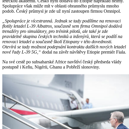
leteckou akademii. Česko nyní dodává do Etiopie například helmy.
Spolupráce však může mít v oblasti obranného průmyslu mnoho
podob. Český průmysl je zde už nyní zastoupen firmou Omnipol.
„Spolupráce je vícestranná. Jednak se tady podílíme na renovaci
flotily letadel L-39 Albatros, současně sem firma Omnipol dodává
trenažéry pro simulátory, pro trénink pilotů, ale také je zde
pravidelně skupina českých techniků a inženýrů, která se podílí na
renovaci letadel a současně školí Etiopany v této dovednosti.
Otevírá se tady možnost podepsání kontraktu dalších nových letadel
nové řady L-39 5G,“
dodal na závěr návštěvy Etiopie premiér Fiala.
Na své cestě po subsaharské Africe navštíví český předseda vlády
postupně i Keňu, Nigérii, Ghanu a Pobřeží slonoviny.