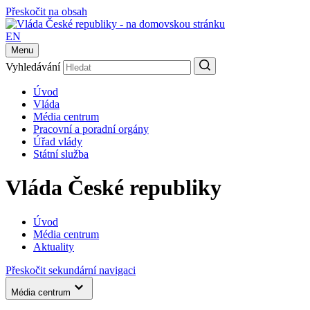
Přeskočit na obsah
EN
Menu
Vyhledávání
Úvod
Vláda
Média centrum
Pracovní a poradní orgány
Úřad vlády
Státní služba
Vláda České republiky
Úvod
Média centrum
Aktuality
Přeskočit sekundární navigaci
Média centrum