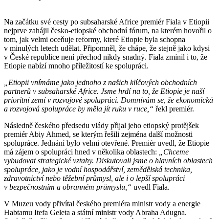
Na začátku své cesty po subsaharské Africe premiér Fiala v Etiopii
nejprve zahájil česko-etiopské obchodní fórum, na kterém hovořil o
tom, jak velmi oceňuje reformy, které Etiopie byla schopna
v minulých letech udělat. Připomněl, že chápe, že stejně jako kdysi
v České republice není přechod nikdy snadný. Fiala zmínil i to, že
Etiopie nabízí mnoho příležitostí ke spolupráci.
„Etiopii vnímáme jako jednoho z našich klíčových obchodních
partnerů v subsaharské Africe. Jsme hrdí na to, že Etiopie je naší
prioritní zemí v rozvojové spolupráci. Domnívám se, že ekonomická
a rozvojová spolupráce by měla jít ruku v ruce,“
řekl premiér.
Následně českého předsedu vlády přijal jeho etiopský protějšek
premiér Abiy Ahmed, se kterým řešili zejména další možnosti
spolupráce. Jednání bylo velmi otevřené. Premiér uvedl, že Etiopie
má zájem o spolupráci hned v několika oblastech:
„Chceme
vybudovat strategické vztahy. Diskutovali jsme o hlavních oblastech
spolupráce, jako je vodní hospodářství, zemědělská technika,
zdravotnictví nebo těžební průmysl, ale i o lepší spolupráci
v bezpečnostním a obranném průmyslu,“
uvedl Fiala.
V Muzeu vody přivítal českého premiéra ministr vody a energie
Habtamu Itefa Geleta a státní ministr vody Abraha Adugna.