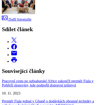
Další fotografie
Sdílet článek
Související články
Pracovní cestu po subsaharské Africe zakončil premiér Fiala v
Pobřeží slonoviny, kde podpořil dopravní průmysl
10. 11. 2023
Premiér Fiala jednal v Ghaně o dodávkách obranné techniky a