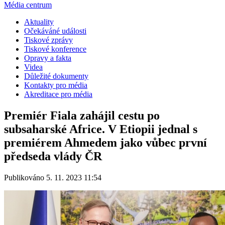
Média centrum
Aktuality
Očekáváné události
Tiskové zprávy
Tiskové konference
Opravy a fakta
Videa
Důležité dokumenty
Kontakty pro média
Akreditace pro média
Premiér Fiala zahájil cestu po
subsaharské Africe. V Etiopii jednal s
premiérem Ahmedem jako vůbec první
předseda vlády ČR
Publikováno 5. 11. 2023 11:54