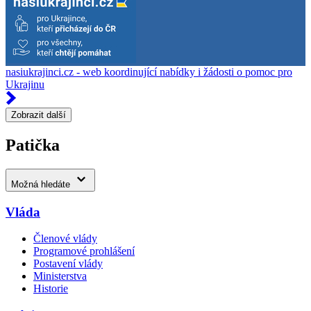
nasiukrajinci.cz - web koordinující nabídky i žádosti o pomoc pro
Ukrajinu
Zobrazit další
Patička
Možná hledáte
Vláda
Členové vlády
Programové prohlášení
Postavení vlády
Ministerstva
Historie