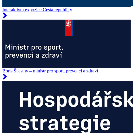
Interaktivní expozice Cesta republiky
Boris Šťastný – ministr pro sport, prevenci a zdraví