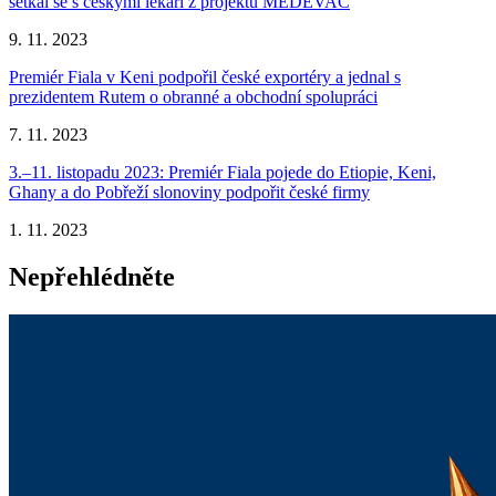
setkal se s českými lékaři z projektu MEDEVAC
9. 11. 2023
Premiér Fiala v Keni podpořil české exportéry a jednal s
prezidentem Rutem o obranné a obchodní spolupráci
7. 11. 2023
3.–11. listopadu 2023: Premiér Fiala pojede do Etiopie, Keni,
Ghany a do Pobřeží slonoviny podpořit české firmy
1. 11. 2023
Nepřehlédněte