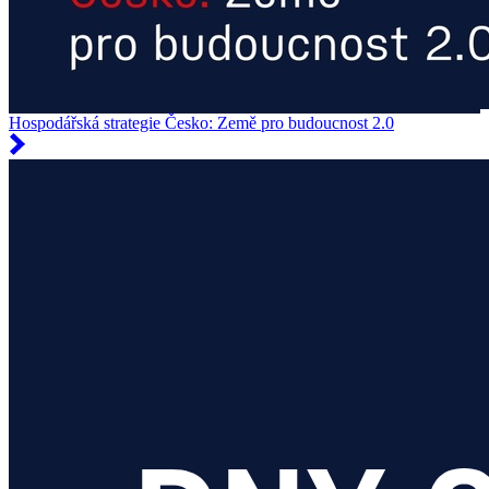
Hospodářská strategie Česko: Země pro budoucnost 2.0