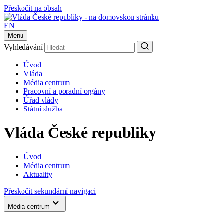
Přeskočit na obsah
EN
Menu
Vyhledávání
Úvod
Vláda
Média centrum
Pracovní a poradní orgány
Úřad vlády
Státní služba
Vláda České republiky
Úvod
Média centrum
Aktuality
Přeskočit sekundární navigaci
Média centrum