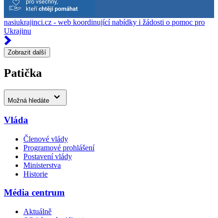
nasiukrajinci.cz - web koordinující nabídky i žádosti o pomoc pro
Ukrajinu
Zobrazit další
Patička
Možná hledáte
Vláda
Členové vlády
Programové prohlášení
Postavení vlády
Ministerstva
Historie
Média centrum
Aktuálně