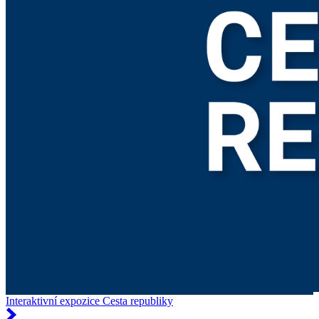
Interaktivní expozice Cesta republiky