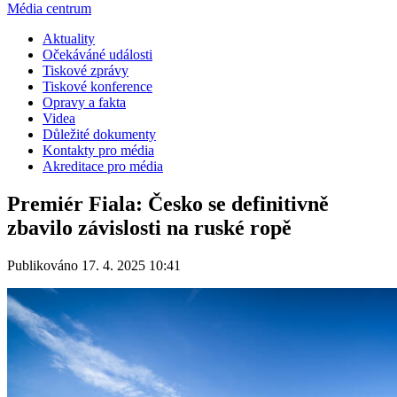
Média centrum
Aktuality
Očekáváné události
Tiskové zprávy
Tiskové konference
Opravy a fakta
Videa
Důležité dokumenty
Kontakty pro média
Akreditace pro média
Premiér Fiala: Česko se definitivně
zbavilo závislosti na ruské ropě
Publikováno 17. 4. 2025 10:41