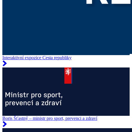
Interaktivní expozice Cesta republiky
Boris Šťastný – ministr pro sport, prevenci a zdraví