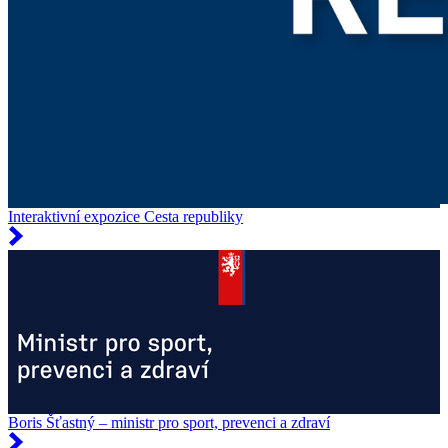
Interaktivní expozice Cesta republiky
Boris Šťastný – ministr pro sport, prevenci a zdraví