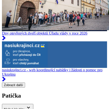
Dny otevřených dveří objektů Úřadu vlády v roce 2026
nasiukrajinci.cz - web koordinující nabídky i žádosti o pomoc pro
Ukrajinu
Zobrazit další
Patička