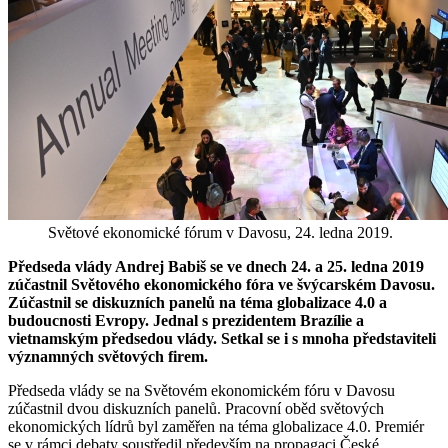
Světové ekonomické fórum v Davosu, 24. ledna 2019.
Předseda vlády Andrej Babiš se ve dnech 24. a 25. ledna 2019
zúčastnil Světového ekonomického fóra ve švýcarském Davosu.
Zúčastnil se diskuzních panelů na téma globalizace 4.0 a
budoucnosti Evropy. Jednal s prezidentem Brazílie a
vietnamským předsedou vlády. Setkal se i s mnoha představiteli
významných světových firem.
Předseda vlády se na Světovém ekonomickém fóru v Davosu
zúčastnil dvou diskuzních panelů. Pracovní oběd světových
ekonomických lídrů byl zaměřen na téma globalizace 4.0. Premiér
se v rámci debaty soustředil především na propagaci České