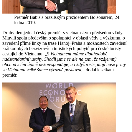
Premiér Babiš s brazilským prezidentem Bolsonarem, 24.
ledna 2019.
Druhý den jednal český premiér s vietnamským předsedou vlády.
Mluvili spolu především o spolupráci v oblasti vědy a výzkumu, o
zavedení přímé linky na trase Hanoj–Praha a možnostech zavedení
krátkodobých bezvízových turistických pobytů pro české turisty
cestující do Vietnamu. „
S Vietnamem máme dlouhodobě
nadstandardní vztahy. Shodli jsme se ale na tom, že vzájemný
obchod s tím úplně nekoresponduje, a i když roste, mají naše firmy
ve Vietnamu velké šance výrazně posilovat
,“ dodal k setkání
premiér.