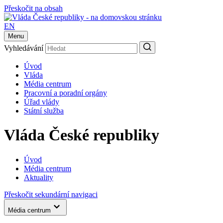
Přeskočit na obsah
EN
Menu
Vyhledávání
Úvod
Vláda
Média centrum
Pracovní a poradní orgány
Úřad vlády
Státní služba
Vláda České republiky
Úvod
Média centrum
Aktuality
Přeskočit sekundární navigaci
Média centrum