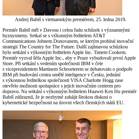
Andrej Babiš s vietnamským premiérem, 25. ledna 2019.
Premiér Babiš měl v Davosu i celou řadu schůzek s významnými
byznysmeny. Setkal se s výkonným ředitelem AT&T
Communications Johnem Donovanem, se kterým probíral inovační
strategii The Country for The Future. Další zajímavou schůzkou
bylo setkání s výkonným ředitelem Apple Inc. Timem Cookem.
Premiér vyzval šéfa Apple Inc., aby v Praze vybudovali první Apple
Store. Při setkání s vedením společnosti IBM v čele
s viceprezidentem Martinem Schroeterem se debatovalo o podpoře
IBM při budování centra umělé inteligence v Česku, jednání
s výkonnou ředitelkou společnosti VISA Charlotte Hogg zase
otevřelo možnosti spolupráce s jejich inovačním centrem pro
dopravu. Na setkání s výkonným ředitelem Huawei Ken Hu premiér
Babiš zdůraznil, že je nezbytné zahájit širokou diskusi o
kybernetické bezpečnosti na úrovni všech členských států EU.