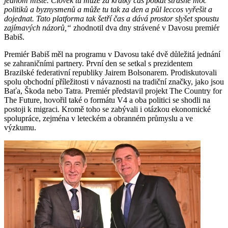
jednom místě. Člověk tu může za krátký čas potkat strašně moc
politiků a byznysmenů a může tu tak za den a půl leccos vyřešit a
dojednat. Tato platforma tak šetří čas a dává prostor slyšet spoustu
zajímavých názorů,“
zhodnotil dva dny strávené v Davosu premiér
Babiš.
Premiér Babiš měl na programu v Davosu také dvě důležitá jednání
se zahraničními partnery. První den se setkal s prezidentem
Brazilské federativní republiky Jairem Bolsonarem. Prodiskutovali
spolu obchodní příležitosti v návaznosti na tradiční značky, jako jsou
Baťa, Škoda nebo Tatra. Premiér představil projekt The Country for
The Future, hovořil také o formátu V4 a oba politici se shodli na
postoji k migraci. Kromě toho se zabývali i otázkou ekonomické
spolupráce, zejména v leteckém a obranném průmyslu a ve
výzkumu.