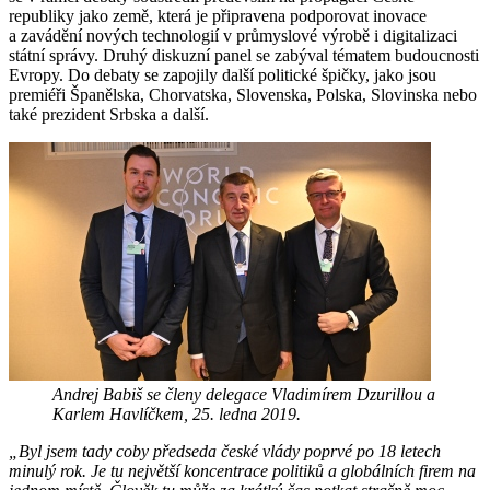
republiky jako země, která je připravena podporovat inovace
a zavádění nových technologií v průmyslové výrobě i digitalizaci
státní správy. Druhý diskuzní panel se zabýval tématem budoucnosti
Evropy. Do debaty se zapojily další politické špičky, jako jsou
premiéři Španělska, Chorvatska, Slovenska, Polska, Slovinska nebo
také prezident Srbska a další.
Andrej Babiš se členy delegace Vladimírem Dzurillou a
Karlem Havlíčkem, 25. ledna 2019.
„Byl jsem tady coby předseda české vlády poprvé po 18 letech
minulý rok. Je tu největší koncentrace politiků a globálních firem na