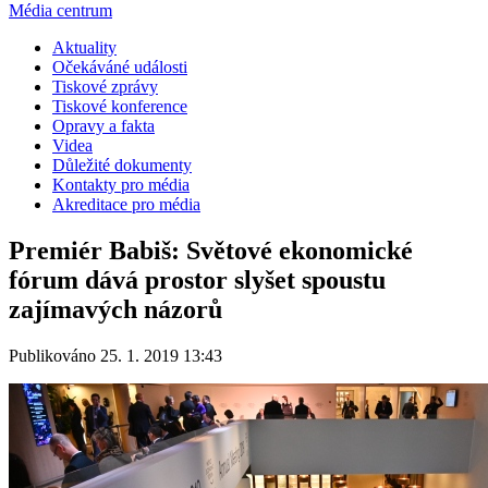
Média centrum
Aktuality
Očekáváné události
Tiskové zprávy
Tiskové konference
Opravy a fakta
Videa
Důležité dokumenty
Kontakty pro média
Akreditace pro média
Premiér Babiš: Světové ekonomické
fórum dává prostor slyšet spoustu
zajímavých názorů
Publikováno 25. 1. 2019 13:43