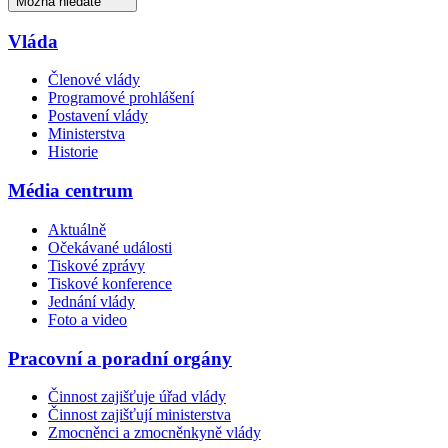
Možná hledáte
Vláda
Členové vlády
Programové prohlášení
Postavení vlády
Ministerstva
Historie
Média centrum
Aktuálně
Očekávané události
Tiskové zprávy
Tiskové konference
Jednání vlády
Foto a video
Pracovní a poradní orgány
Činnost zajišťuje úřad vlády
Činnost zajišťují ministerstva
Zmocněnci a zmocněnkyně vlády