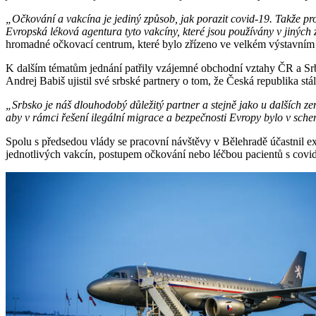
„Očkování a vakcína je jediný způsob, jak porazit covid-19. Takže pr
Evropská léková agentura tyto vakcíny, které jsou používány v jinýc
hromadné očkovací centrum, které bylo zřízeno ve velkém výstavním 
K dalším tématům jednání patřily vzájemné obchodní vztahy ČR a Srb
Andrej Babiš ujistil své srbské partnery o tom, že Česká republika s
„Srbsko je náš dlouhodobý důležitý partner a stejně jako u dalších 
aby v rámci řešení ilegální migrace a bezpečnosti Evropy bylo v sch
Spolu s předsedou vlády se pracovní návštěvy v Bělehradě účastnil exp
jednotlivých vakcín, postupem očkování nebo léčbou pacientů s covi