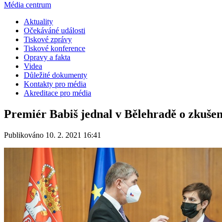
Média centrum
Aktuality
Očekáváné události
Tiskové zprávy
Tiskové konference
Opravy a fakta
Videa
Důležité dokumenty
Kontakty pro média
Akreditace pro média
Premiér Babiš jednal v Bělehradě o zkušen
Publikováno 10. 2. 2021 16:41