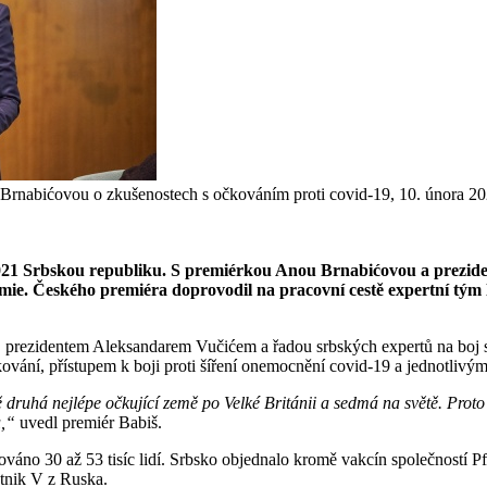
 Brnabićovou o zkušenostech s očkováním proti covid-19, 10. února 20
 2021 Srbskou republiku. S premiérkou Anou Brnabićovou a prezi
emie. Českého premiéra doprovodil na pracovní cestě expertní tým 
, prezidentem Aleksandarem Vučićem a řadou srbských expertů na boj 
ování, přístupem k boji proti šíření onemocnění covid-19 a jednotlivým
 druhá nejlépe očkující země po Velké Británii a sedmá na světě. Proto 
u,“
uvedl premiér Babiš.
ováno 30 až 53 tisíc lidí. Srbsko objednalo kromě vakcín společností 
utnik V z Ruska.