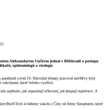
21.
dentem Aleksandarem Vučićem jednal v Bělehradě o postupu
lékařů, epidemiologů a virologů.
s pandemií covid-19. Hlavními tématy pracovní návštěvy byly
i vakcínami, které Srbsko využívá.
nás zajímalo, jak organizují očkovaní, jak fungují registrace. A
Pfizer/BioNTech 4 miliony vakcín z Číny od firmy Sinopharm, které