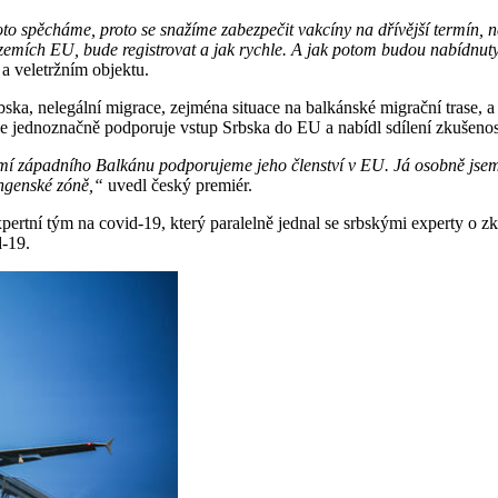
oto spěcháme, proto se snažíme zabezpečit vakcíny na dřívější termín,
h zemích EU, bude registrovat a jak rychle. A jak potom budou nabídnu
a veletržním objektu.
ska, nelegální migrace, zejména situace na balkánské migrační trase
tále jednoznačně podporuje vstup Srbska do EU a nabídl sdílení zkušeno
zemí západního Balkánu podporujeme jeho členství v EU. Já osobně jsem
engenské zóně,“
uvedl český premiér.
ertní tým na covid-19, který paralelně jednal se srbskými experty o zku
d-19.