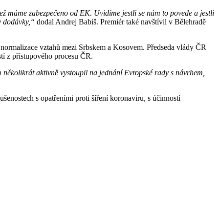
 než máme zabezpečeno od EK. Uvidíme jestli se nám to povede a jestli
ty dodávky,“
dodal Andrej Babiš. Premiér také navštívil v Bělehradě
, a normalizace vztahů mezi Srbskem a Kosovem. Předseda vlády ČR
stí z přístupového procesu ČR.
 několikrát aktivně vystoupil na jednání Evropské rady s návrhem,
šenostech s opatřeními proti šíření koronaviru, s účinností