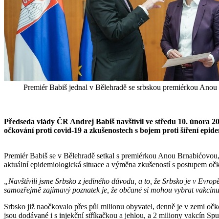
Premiér Babiš jednal v Bělehradě se srbskou premiérkou Anou
Předseda vlády ČR Andrej Babiš navštívil ve středu 10. února
očkování proti covid-19 a zkušenostech s bojem proti šíření epid
Premiér Babiš se v Bělehradě setkal s premiérkou Anou Brnabićovou
aktuální epidemiologická situace a výměna zkušeností s postupem očk
„Navštívili jsme Srbsko z jediného důvodu, a to, že Srbsko je v Evropě
samozřejmě zajímavý poznatek je, že občané si mohou vybrat vakcín
Srbsko již naočkovalo přes půl milionu obyvatel, denně je v zemi očk
jsou dodávané i s injekční stříkačkou a jehlou, a 2 miliony vakcín Sp