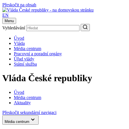
Přeskočit na obsah
EN
Menu
Vyhledávání
Úvod
Vláda
Média centrum
Pracovní a poradní orgány
Úřad vlády
Státní služba
Vláda České republiky
Úvod
Média centrum
Aktuality
Přeskočit sekundární navigaci
Média centrum