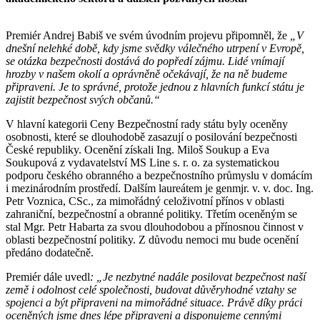
Premiér Andrej Babiš ve svém úvodním projevu připomněl, že
„V
dnešní nelehké době, kdy jsme svědky válečného utrpení v Evropě,
se otázka bezpečnosti dostává do popředí zájmu. Lidé vnímají
hrozby v našem okolí a oprávněně očekávají, že na ně budeme
připraveni. Je to správné, protože jednou z hlavních funkcí státu je
zajistit bezpečnost svých občanů.“
V hlavní kategorii Ceny Bezpečnostní rady státu byly oceněny
osobnosti, které se dlouhodobě zasazují o posilování bezpečnosti
České republiky. Ocenění získali Ing. Miloš Soukup a Eva
Soukupová z vydavatelství MS Line s. r. o. za systematickou
podporu českého obranného a bezpečnostního průmyslu v domácím
i mezinárodním prostředí. Dalším laureátem je genmjr. v. v. doc. Ing.
Petr Voznica, CSc., za mimořádný celoživotní přínos v oblasti
zahraniční, bezpečnostní a obranné politiky. Třetím oceněným se
stal Mgr. Petr Habarta za svou dlouhodobou a přínosnou činnost v
oblasti bezpečnostní politiky. Z důvodu nemoci mu bude ocenění
předáno dodatečně.
Premiér dále uvedl
: „Je nezbytné nadále posilovat bezpečnost naší
země i odolnost celé společnosti, budovat důvěryhodné vztahy se
spojenci a být připraveni na mimořádné situace. Právě díky práci
oceněných jsme dnes lépe připraveni a disponujeme cennými