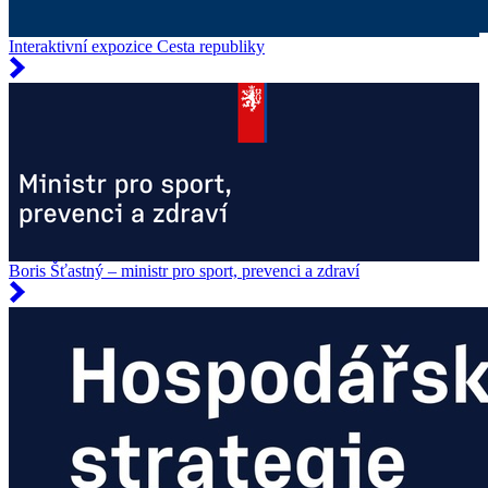
Interaktivní expozice Cesta republiky
Boris Šťastný – ministr pro sport, prevenci a zdraví