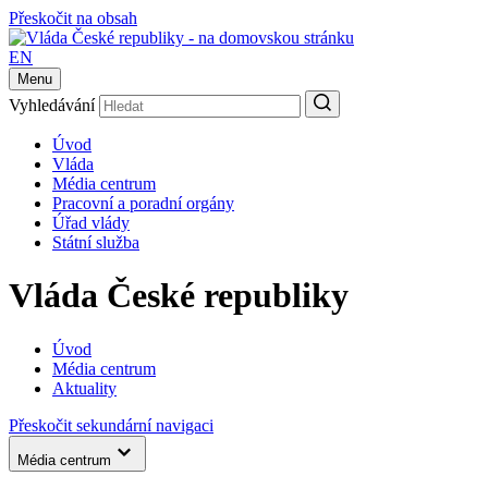
Přeskočit na obsah
EN
Menu
Vyhledávání
Úvod
Vláda
Média centrum
Pracovní a poradní orgány
Úřad vlády
Státní služba
Vláda České republiky
Úvod
Média centrum
Aktuality
Přeskočit sekundární navigaci
Média centrum