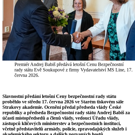
Premiér Andrej Babiš předává letošní Cenu Bezpečnostní
rady státu Evě Soukupové z firmy Vydavatelství MS Line, 17.
června 2026.
Slavnostní předání letošní Ceny bezpečnostní rady státu
proběhlo ve středu 17. června 2026 ve Starém tiskovém sále
Strakovy akademie. Ocenění předal předseda vlády České
republiky a předseda Bezpečnostní rady státu Andrej Babiš za
účasti místopředsedů a členů vlády, vedoucí Úřadu vlády,
zástupců klíčových ministerstev a bezpečnostních institucí,
včetně představitelů armády, policie, zpravodajských služeb i
akademického sektoru a dalších pozvaných hostů.