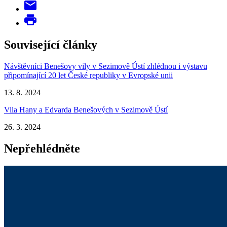
Související články
Návštěvníci Benešovy vily v Sezimově Ústí zhlédnou i výstavu
připomínající 20 let České republiky v Evropské unii
13. 8. 2024
Vila Hany a Edvarda Benešových v Sezimově Ústí
26. 3. 2024
Nepřehlédněte