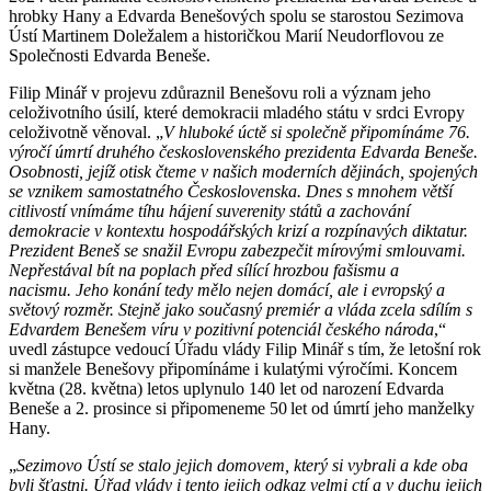
hrobky Hany a Edvarda Benešových spolu se starostou Sezimova
Ústí Martinem Doležalem a historičkou Marií Neudorflovou ze
Společnosti Edvarda Beneše.
Filip Minář v projevu zdůraznil Benešovu roli a význam jeho
celoživotního úsilí, které demokracii mladého státu v srdci Evropy
celoživotně věnoval. „
V hluboké úctě si společně připomínáme
7
6
.
výročí úmrtí
druhého československého prezidenta
Edvarda Beneše
.
Osobnosti, jejíž otisk čteme v
našich
moderních dějin
ách, spojených
se
vznik
em
samostatného Československa
. Dnes s mnohem větší
citlivostí vnímáme tíhu hájení suverenity států a zachování
demokracie v kontextu hospodářských krizí a rozpínavých diktatur.
Prezident Beneš se s
nažil Evropu zabezpečit mírovými smlouvami.
Nepřestával bít na poplach před sílící hrozbou fašismu a
nacismu.
Jeho konání tedy mělo nejen domácí, ale i evropský a
světový rozměr.
S
tejně jako současný premiér a vláda
zcela sdílím
s
Edvardem Benešem víru v pozitivní potenciál českého národa
,“
uvedl zástupce vedoucí Úřadu vlády Filip Minář s tím, že letošní rok
si manžele Benešovy připomínáme i kulatými výročími. Koncem
května (28. května) letos uplynulo 140 let od narození Edvarda
Beneše a 2. prosince si připomeneme 50 let od úmrtí jeho manželky
Hany.
„
S
ezimovo Ústí se stalo jejich domovem, který si vybrali a kde oba
byli šťastni. Úřad vlády i tento jejich odkaz velmi ctí a v duchu jejich