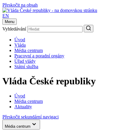
Přeskočit na obsah
EN
Menu
Vyhledávání
Úvod
Vláda
Média centrum
Pracovní a poradní orgány
Úřad vlády
Státní služba
Vláda České republiky
Úvod
Média centrum
Aktuality
Přeskočit sekundární navigaci
Média centrum