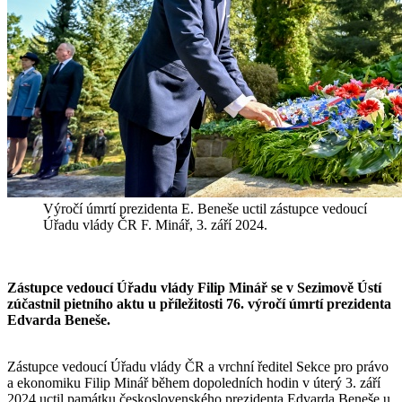
Výročí úmrtí prezidenta E. Beneše uctil zástupce vedoucí
Úřadu vlády ČR F. Minář, 3. září 2024.
Zástupce vedoucí Úřadu vlády Filip Minář se v Sezimově Ústí
zúčastnil pietního aktu u příležitosti 76. výročí úmrtí prezidenta
Edvarda Beneše.
Zástupce vedoucí Úřadu vlády ČR a vrchní ředitel Sekce pro právo
a ekonomiku Filip Minář během dopoledních hodin v úterý 3. září
2024 uctil památku československého prezidenta Edvarda Beneše u