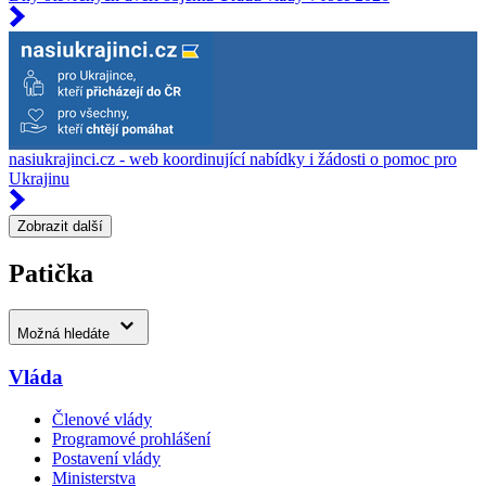
nasiukrajinci.cz - web koordinující nabídky i žádosti o pomoc pro
Ukrajinu
Zobrazit další
Patička
Možná hledáte
Vláda
Členové vlády
Programové prohlášení
Postavení vlády
Ministerstva