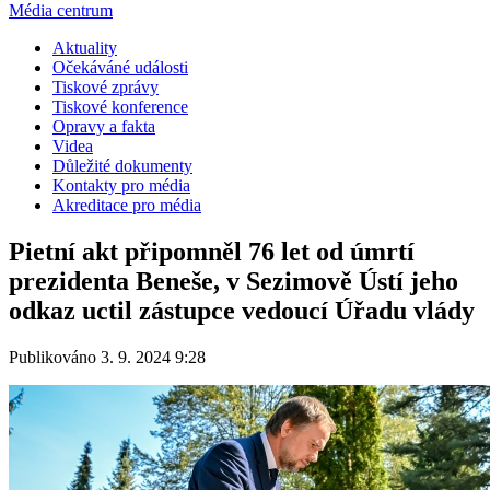
Média centrum
Aktuality
Očekáváné události
Tiskové zprávy
Tiskové konference
Opravy a fakta
Videa
Důležité dokumenty
Kontakty pro média
Akreditace pro média
Pietní akt připomněl 76 let od úmrtí
prezidenta Beneše, v Sezimově Ústí jeho
odkaz uctil zástupce vedoucí Úřadu vlády
Publikováno 3. 9. 2024 9:28