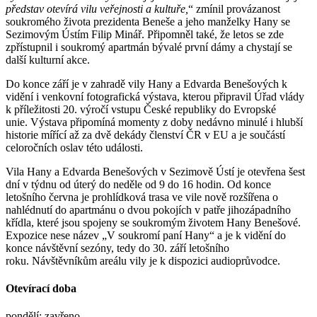
představ otevírá vilu veřejnosti a kultuře,
“ zmínil provázanost
soukromého života prezidenta Beneše a jeho manželky Hany se
Sezimovým Ústím Filip Minář. Připomněl také, že letos se zde
zpřístupnil i soukromý apartmán bývalé první dámy a chystají se
další kulturní akce.
Do konce září je v zahradě vily Hany a Edvarda Benešových k
vidění i venkovní fotografická výstava, kterou připravil Úřad vlády
k příležitosti 20. výročí vstupu České republiky do Evropské
unie. Výstava připomíná momenty z doby nedávno minulé i hlubší
historie mířící až za dvě dekády členství ČR v EU a je součástí
celoročních oslav této události.
Vila Hany a Edvarda Benešových v Sezimově Ústí je otevřena šest
dní v týdnu od úterý do neděle od 9 do 16 hodin. Od konce
letošního června je prohlídková trasa ve vile nově rozšířena o
nahlédnutí do apartmánu o dvou pokojích v patře jihozápadního
křídla, které jsou spojeny se soukromým životem Hany Benešové.
Expozice nese název „V soukromí paní Hany“ a je k vidění do
konce návštěvní sezóny, tedy do 30. září letošního
roku. Návštěvníkům areálu vily je k dispozici audioprůvodce.
Otevírací doba
pondělí: zavřeno