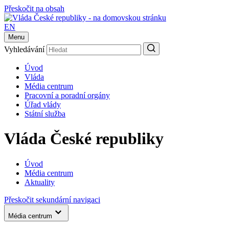
Přeskočit na obsah
EN
Menu
Vyhledávání
Úvod
Vláda
Média centrum
Pracovní a poradní orgány
Úřad vlády
Státní služba
Vláda České republiky
Úvod
Média centrum
Aktuality
Přeskočit sekundární navigaci
Média centrum