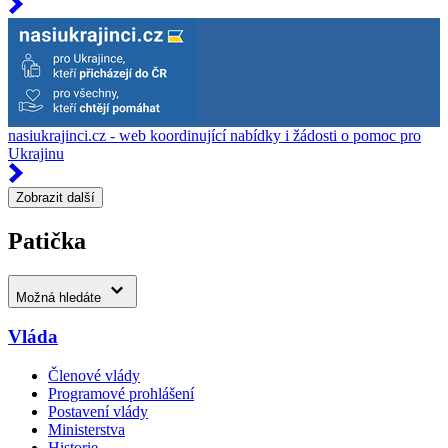
nasiukrajinci.cz - web koordinující nabídky i žádosti o pomoc pro
Ukrajinu
Zobrazit další
Patička
Možná hledáte
Vláda
Členové vlády
Programové prohlášení
Postavení vlády
Ministerstva
Historie