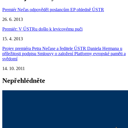
Premiér Nečas odpověděl poslancům EP ohledně ÚSTR
26. 6. 2013
Premiér: V ÚSTRu došlo k levicovému puči
15. 4. 2013
Projev premiéra Petra Nečase a ředitele ÚSTR Daniela Hermana u
příležitosti podpisu Smlouvy o založení Platformy evropské paměti a
svědomí
14. 10. 2011
Nepřehlédněte