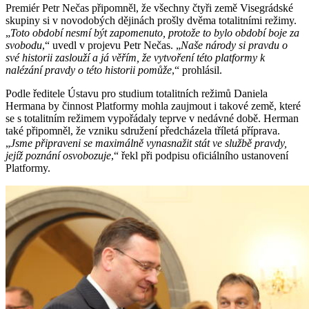
Premiér Petr Nečas připomněl, že všechny čtyři země Visegrádské
skupiny si v novodobých dějinách prošly dvěma totalitními režimy.
„
Toto období nesmí být zapomenuto, protože to bylo období boje za
svobodu
,“ uvedl v projevu Petr Nečas. „
Naše národy si pravdu o
své historii zaslouží a já věřím, že vytvoření této platformy k
nalézání pravdy o této historii pomůže
,“ prohlásil.
Podle ředitele Ústavu pro studium totalitních režimů Daniela
Hermana by činnost Platformy mohla zaujmout i takové země, které
se s totalitním režimem vypořádaly teprve v nedávné době. Herman
také připomněl, že vzniku sdružení předcházela tříletá příprava.
„
Jsme připraveni se maximálně vynasnažit stát ve službě pravdy,
jejíž poznání osvobozuje
,“ řekl při podpisu oficiálního ustanovení
Platformy.