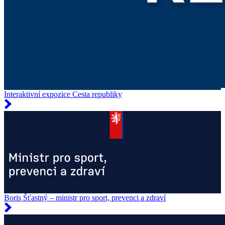
Interaktivní expozice Cesta republiky
Boris Šťastný – ministr pro sport, prevenci a zdraví