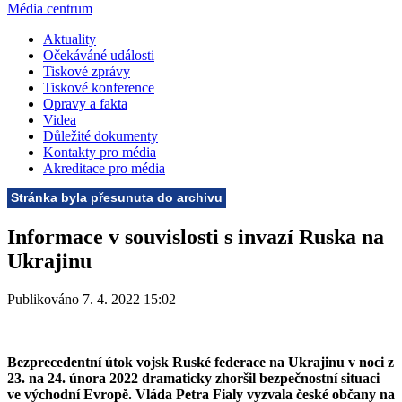
Média centrum
Aktuality
Očekáváné události
Tiskové zprávy
Tiskové konference
Opravy a fakta
Videa
Důležité dokumenty
Kontakty pro média
Akreditace pro média
Stránka byla přesunuta do archivu
Informace v souvislosti s invazí Ruska na
Ukrajinu
Publikováno 7. 4. 2022 15:02
Bezprecedentní útok vojsk Ruské federace na Ukrajinu v noci z
23. na 24. února 2022 dramaticky zhoršil bezpečnostní situaci
ve východní Evropě. Vláda Petra Fialy vyzvala české občany na