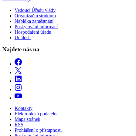
Vedoucí Úřadu vlády
Organizační struktura
Nabídka zaměstnání
Poskytování informací
Hospodaření úřadu
Události
Najdete nás na
Kontakty
Elektronická podatelna
Mapa stránek
RSS
Prohlášení o přístupnosti
Poskytování informací