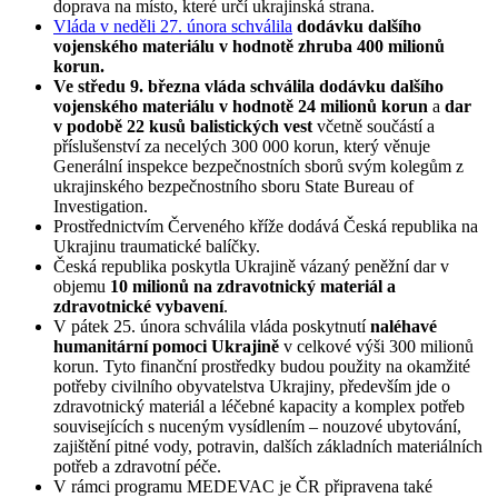
doprava na místo, které určí ukrajinská strana.
Vláda v neděli 27. února schválila
dodávku dalšího
vojenského materiálu v hodnotě zhruba 400 milionů
korun.
Ve středu 9. března vláda schválila dodávku dalšího
vojenského materiálu v hodnotě 24 milionů korun
a
dar
v podobě 22 kusů balistických vest
včetně součástí a
příslušenství za necelých 300 000 korun, který věnuje
Generální inspekce bezpečnostních sborů svým kolegům z
ukrajinského bezpečnostního sboru State Bureau of
Investigation.
Prostřednictvím Červeného kříže dodává Česká republika na
Ukrajinu traumatické balíčky.
Česká republika poskytla Ukrajině vázaný peněžní dar v
objemu
10 milionů na zdravotnický materiál a
zdravotnické vybavení
.
V pátek 25. února schválila vláda poskytnutí
naléhavé
humanitární pomoci Ukrajině
v celkové výši 300 milionů
korun. Tyto finanční prostředky budou použity na okamžité
potřeby civilního obyvatelstva Ukrajiny, především jde o
zdravotnický materiál a léčebné kapacity a komplex potřeb
souvisejících s nuceným vysídlením – nouzové ubytování,
zajištění pitné vody, potravin, dalších základních materiálních
potřeb a zdravotní péče.
V rámci programu MEDEVAC je ČR připravena také