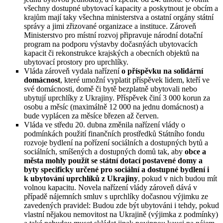
všechny dostupné ubytovací kapacity a poskytnout je obcím a
krajům mají taky všechna ministerstva a ostatní orgány státní
správy a jimi zřizované organizace a instituce. Zároveň
Ministerstvo pro místní rozvoj připravuje národní dotační
program na podporu výstavby dočasnýách ubytovacích
kapacit či rekonstrukce krajských a obecních objektů na
ubytovací prostory pro uprchlíky.
Vláda zároveň vydala nařízení
o příspěvku na solidární
domácnost
, které umožní vyplatit příspěvek lidem, kteří ve
své domácnosti, domě či bytě bezplatně ubytovali nebo
ubytují uprchlíky z Ukrajiny. Příspěvek činí 3 000 korun za
osobu a měsíc (maximálně 12 000 na jednu domácnost) a
bude vyplácen za měsíce březen až červen.
Vláda ve středu 20. dubna změnila nařízení vlády o
podmínkách použití finančních prostředků Státního fondu
rozvoje bydlení na pořízení sociálních a dostupných bytů a
sociálních, smíšených a dostupných domů tak, aby
obce a
města mohly použít se státní dotací postavené domy a
byty specificky určené pro sociální a dostupné bydlení i
k ubytování uprchlíků z Ukrajiny
, pokud v nich budou mít
volnou kapacitu. Novela nařízení vlády zároveň dává v
případě nájemních smluv s uprchlíky dočasnou výjimku ze
zavedených pravidel: Budou zde být ubytováni i tehdy, pokud
vlastní nějakou nemovitost na Ukrajině (výjimka z podmínky)