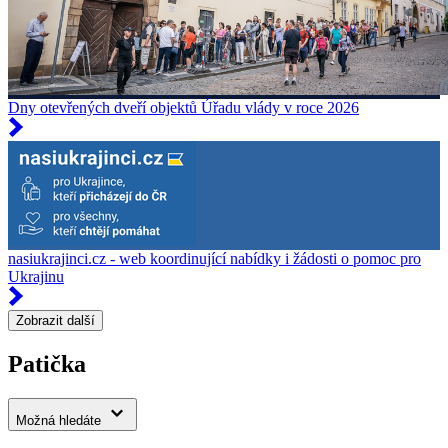
Dny otevřených dveří objektů Úřadu vlády v roce 2026
nasiukrajinci.cz - web koordinující nabídky i žádosti o pomoc pro
Ukrajinu
Zobrazit další
Patička
Možná hledáte