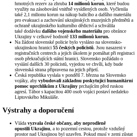
hmotných rezerv za zhruba
14 milionů korun
, které budou
využity na zásobování vnitřně vysídlených osob. Vyčlenila
také 2,1 milionu korun na nákup balicího a dalšího materiálu
pro evakuaci a zachování ukrajinských muzejních předmětů a
ochraně ukrajinského kulturního dědictví a schválila
také dodávku
dalšího vojenského materiálu
pro obránce
Ukrajiny v celkové hodnotě
133 milionů korun.
Na žádost slovenské policie bylo vysláno na slovensko-
ukrajinskou hranici
55 českých policistů
. Jsou nasazeni v
registračních centrech a jejich úkolem je pomáhat při registraci
osob překračujících státní hranici. Slovensko požádalo o
vyslání dalších 30 policistů, vyjedou ve chvíli, kdy bude
slovenská strana připravena na jejich přijetí.
Česká republika vyslala v pondělí 7. března na Slovensko
vojáky, aby
vybudovali základnu poskytující humanitární
pomoc uprchlíkům z Ukrajiny
prchajícím před ruskou
agresí. Tábor s kapacitou 400 osob vojáci postaví nedaleko
Liptovského Mikuláše.
Výstrahy a doporučení
Vláda
vyzvala české občany, aby neprodleně
opustili Ukrajinu
, a to pozemní cestou, protože vzdušný
prostor nad Ukrajinou byl uzavřen. Pokud musí v zemi zůstat