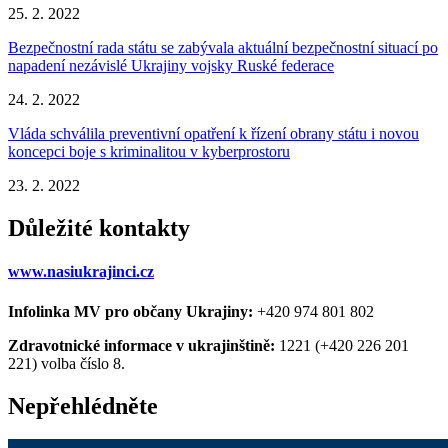
25. 2. 2022
Bezpečnostní rada státu se zabývala aktuální bezpečnostní situací po
napadení nezávislé Ukrajiny vojsky Ruské federace
24. 2. 2022
Vláda schválila preventivní opatření k řízení obrany státu i novou
koncepci boje s kriminalitou v kyberprostoru
23. 2. 2022
Důležité kontakty
www.nasiukrajinci.cz
Infolinka MV pro občany Ukrajiny:
+420 974 801 802
Zdravotnické informace v ukrajinštině:
1221 (+420 226 201
221) volba číslo 8.
Nepřehlédněte