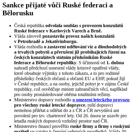
Sankce přijaté vůči Ruské federaci a
Bělorusku
Česká republika
odvolala souhlas s provozem konzulátů
Ruské federace v Karlových Varech a Brně.
Vláda zároveň
pozastavila provoz našich konzulátů
v Petrohradě a Jekatěrinburgu.
Vláda rozhodla
o zastavení udělování víz a dlouhodobých
a trvalých pobytů a přerušení již probíhajících řízení na
českých konzulátech státním příslušníkům Ruské
federace a Běloruské republiky
. S účinností od
1. dubna
nahradí předchozí usnesení vlády krizové opatření vlády,
které obsahuje výjimky z tohoto zákazu, a to pro rodinné
příslušníky českých občanů a občanů EU a EHP, pokud žijí
v České republice, a na osoby, jejichž pobyt je v zájmu České
republiky, což osvědčuje ministr zahraničních věcí, například
pro osoby pronásledované oběma totalitními režimy.
Ministerstvo dopravy rozhodlo
o omezení leteckého provozu
pro všechny ruské letecké dopravce
, ruští dopravci
nemohou přilétat a odlétat do a z ČR a ČR nevydává ani
povolení pro tzv. charterové lety. Od 26. února se uzavře pro
letadla ruských dopravců vzdušný prostor nad ČR.
Ministerstvo financí prověřilo
ruské firmy a firmy s ruskými
majiteli
ve vztahu k čerpání veřejných prostředků. Vláda 30.