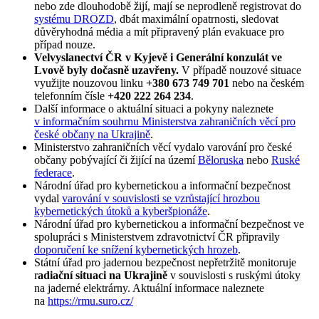
nebo zde dlouhodobě žijí, mají se neprodleně registrovat do
systému DROZD
, dbát maximální opatrnosti, sledovat
důvěryhodná média a mít připravený plán evakuace pro
případ nouze.
Velvyslanectví ČR v Kyjevě i Generální konzulát ve
Lvově byly dočasně uzavřeny.
V případě nouzové situace
využijte nouzovou linku
+380 673 749 701
nebo na českém
telefonním čísle
+420 222 264 234
.
Další informace o aktuální situaci a pokyny naleznete
v informačním souhrnu Ministerstva zahraničních věcí pro
české občany na Ukrajině
.
Ministerstvo zahraničních věcí vydalo varování pro české
občany pobývající či žijící na území
Běloruska
nebo
Ruské
federace
.
Národní úřad pro kybernetickou a informační bezpečnost
vydal
varování v souvislosti se vzrůstající hrozbou
kybernetických útoků a kyberšpionáže
.
Národní úřad pro kybernetickou a informační bezpečnost ve
spolupráci s Ministerstvem zdravotnictví ČR připravily
doporučení ke snížení kybernetických hrozeb
.
Státní úřad pro jadernou bezpečnost nepřetržitě monitoruje
r
adiační situaci na Ukrajině
v souvislosti s ruskými útoky
na jaderné elektrárny. Aktuální informace naleznete
na
https://rmu.suro.cz/