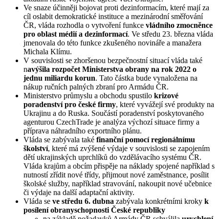
Ve snaze účinněji bojovat proti dezinformacím, které mají za
cíl oslabit demokratické instituce a mezinárodní směřování
ČR, vláda rozhodla o vytvoření funkce
vládního zmocněnce
pro oblast médií a dezinformací
. Ve středu 23. března vláda
jmenovala do této funkce zkušeného novináře a manažera
Michala Klímu.
V souvislosti se zhoršenou bezpečnostní situací vláda také
n
avýšila rozpočet Ministerstva obrany na rok 2022 o
jednu miliardu korun
. Tato částka bude vynaložena na
nákup ručních palných zbraní pro Armádu ČR.
Ministerstvo průmyslu a obchodu spustilo
krizové
poradenství pro české firmy
, které vyvážejí své produkty na
Ukrajinu a do Ruska. Součástí poradenství poskytovaného
agenturou CzechTrade je analýza výchozí situace firmy a
příprava náhradního exportního plánu.
Vláda se zabývala také
finanční pomocí regionálnímu
školství
, které má zvýšené výdaje v souvislosti se zapojením
dětí ukrajinských uprchlíků do vzdělávacího systému ČR.
Vláda krajům a obcím přispěje na náklady spojené například s
nutností zřídit nové třídy, přijmout nové zaměstnance, posílit
školské služby, například stravování, nakoupit nové učebnice
či výdaje na další adaptační aktivity.
Vláda se
ve středu 6. dubna
zabývala konkrétními kroky
k
posílení obranyschopnosti České republiky
na základě požadavků Armády ČR schválila
urychlení