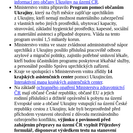
informací pro občany Ukrajiny na území ČR
.
Ministerstvo vnitra připravilo
Program pomoci občanům
Ukrajiny
, který na čtyři měsíce zajišťuje uprchlíkům
z Ukrajiny, kteří nemají možnost materiálního zabezpečení
z vlastních nebo jiných prostředků, ubytovací kapacity,
stravování, základní hygienické prostředky, kapesné, sociální
a materiální asistenci a případně dopravu. Vláda na tento
program uvolní 1,5 miliardy korun.
Ministerstvo vnitra ve snaze zvládnout administrativně nápor
uprchlíků z Ukrajiny posílilo příslušná pracoviště odboru
azylové a migrační politiky, zajistilo potřebné smluvní lékaře,
kteří budou účastníkům programu poskytovat lékařské služby,
a personálně posílilo Správu uprchlických zařízení.
Kraje ve spolupráci s Ministerstvem vnitra zřídily
14
krajských asistenčních center
pomoci Ukrajincům.
Interaktivní mapa krajských asistenčních center
.
Na základě
ochranného opatření Ministerstva zdravotnictví
ČR
mají občané České republiky, občané EU a jejich
rodinní příslušníci a držitelé oprávnění k pobytu na území
Evropské unie a občané Ukrajiny vstupující na území České
republiky cestou z Ukrajiny, kde byli bezprostředně před
příchodem vystaveni ohrožení z důvodu mezinárodního
ozbrojeného konfliktu,
výjimku z povinnosti před
zahájením přepravy na území ČR vyplnit Příjezdový
formulář, disponovat výsledkem testu na stanovení