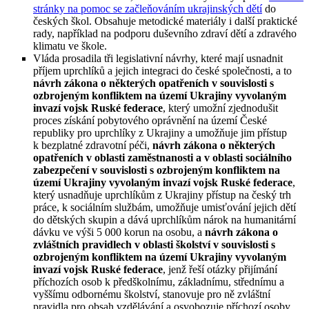
stránky na pomoc se začleňováním ukrajinských dětí
do
českých škol. Obsahuje metodické materiály i další praktické
rady, například na podporu duševního zdraví dětí a zdravého
klimatu ve škole.
Vláda prosadila tři legislativní návrhy, které mají usnadnit
příjem uprchlíků a jejich integraci do české společnosti, a to
návrh zákona o některých opatřeních v souvislosti s
ozbrojeným konfliktem na území Ukrajiny vyvolaným
invazí vojsk Ruské federace
, který umožní zjednodušit
proces získání pobytového oprávnění na území České
republiky pro uprchlíky z Ukrajiny a umožňuje jim přístup
k bezplatné zdravotní péči,
návrh zákona o některých
opatřeních v oblasti zaměstnanosti a v oblasti sociálního
zabezpečení v souvislosti s ozbrojeným konfliktem na
území Ukrajiny vyvolaným invazí vojsk Ruské federace
,
který usnadňuje uprchlíkům z Ukrajiny přístup na český trh
práce, k sociálním službám, umožňuje umisťování jejich dětí
do dětských skupin a dává uprchlíkům nárok na humanitární
dávku ve výši 5 000 korun na osobu, a
návrh zákona o
zvláštních pravidlech v oblasti školství v souvislosti s
ozbrojeným konfliktem na území Ukrajiny vyvolaným
invazí vojsk Ruské federace
, jenž řeší otázky přijímání
příchozích osob k předškolnímu, základnímu, střednímu a
vyššímu odbornému školství, stanovuje pro ně zvláštní
pravidla pro obsah vzdělávání a osvobozuje příchozí osoby