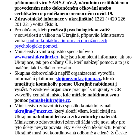
přítomnosti viru SARS-CoV-2, národním certifikátem o
provedeném nebo dokončeném očkování anebo
certifikátem o prodělaném onemocnění covid-19.
Zdravotnické informace v ukrajinštině 1221
(+420 226
201 221) volba číslo 8.
Pro občany, kteří
prožívají psychologickou zátěž
v souvislosti s válkou na Ukrajině, připravilo Ministerstvo
vnitra
souhrn kontaktů a informací o možnostech
psychologické pomoci
.
Ministerstvo vnitra spustilo speciální web
www.nasiukrajinci.cz
, kde jsou kompletní informace jak pro
Ukrajince, tak pro občany ČR, kteří nabízejí pomoc, a to jak
malého, tak i velkého rozsahu
Skupina dobrovolníků napříč organizacemi vytvořila
informační platformu
stojimezaukrajinou.cz
, která
umožňuje komukoliv pomoc Ukrajině nabídnout i
využít
. Neziskové organizace pracující s migranty v ČR
vytvořily centrální místo,
kde můžete nabídnout svou
pomoc
pomahejukrajine.cz
.
Ministerstvo zdravotnictví spustilo kontaktní e-mail
ukrajina@mzcr.cz
, který slouží všem, kteří chtějí na
Ukrajinu
nabídnout léčiva a zdravotnický materiál
.
Ministerstvo zdravotnictví zároveň žádá veřejnost, aby pro
tyto účely nevykupovala léky v českých lékárnách. Pomoc
Ukrajině musí být koordinovaná odborně a cíleně. Z České