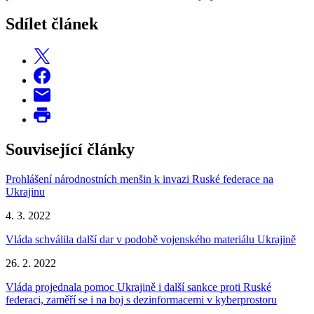
Sdílet článek
Související články
Prohlášení národnostních menšin k invazi Ruské federace na
Ukrajinu
4. 3. 2022
Vláda schválila další dar v podobě vojenského materiálu Ukrajině
26. 2. 2022
Vláda projednala pomoc Ukrajině i další sankce proti Ruské
federaci, zaměří se i na boj s dezinformacemi v kyberprostoru