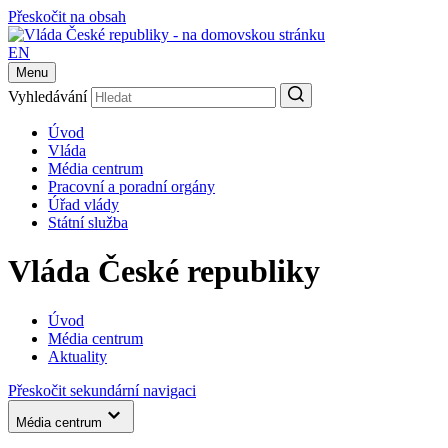
Přeskočit na obsah
EN
Menu
Vyhledávání
Úvod
Vláda
Média centrum
Pracovní a poradní orgány
Úřad vlády
Státní služba
Vláda České republiky
Úvod
Média centrum
Aktuality
Přeskočit sekundární navigaci
Média centrum