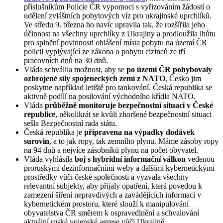
příslušníkům Policie ČR vypomoci s vyřizováním žádostí o
udělení zvláštních pobytových víz pro ukrajinské uprchlíků.
Ve středu 9. března ho navíc upravila tak, že rozšířila jeho
účinnost na všechny uprchlíky z Ukrajiny a prodloužila lhůtu
pro splnění povinnosti ohlášení místa pobytu na území ČR
policii vyplývající ze zákona o pobytu cizinců ze tří
pracovních dnů na 30 dnů.
Vláda schválila možnost, aby se
po území ČR pohybovaly
ozbrojené síly spojeneckých zemí z NATO
, Česko jim
poskytne například letiště pro tankování. Česká republika se
aktivně podílí na posilování východního křídla NATO.
Vláda
průběžně monitoruje bezpečnostní situaci v České
republice
, několikrát se kvůli zhoršené bezpečnostní situaci
sešla Bezpečnostní rada státu.
Česká republika je
připravena na výpadky dodávek
surovin
, a to jak ropy, tak zemního plynu. Máme zásoby ropy
na 94 dnů a nejvíce zásobníků plynu na počet obyvatel.
Vláda vyhlásila
boj s hybridní informační válkou
vedenou
proruskými dezinformačními weby a dalšími kybernetickými
prostředky vůči české společnosti a vyzvala všechny
relevantní subjekty, aby přijaly opatření, která povedou k
zamezení šíření nepravdivých a zavádějících informací v
kybernetickém prostoru, které slouží k manipulování
obyvatelstva ČR směrem k ospravedlnění a schvalování
aktuální ruské vojenské agrese vůči Ukrajině.