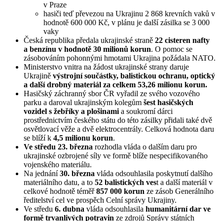
v Praze
hasiči teď převezou na Ukrajinu 2 868 krevních vaků v
hodnotě 600 000 Kč, v plánu je další zásilka se 3 000
vaky
Česká republika předala ukrajinské straně
22 cisteren nafty
a benzínu v hodnotě 30 milionů korun
. O pomoc se
zásobováním pohonnými hmotami Ukrajina požádala NATO.
Ministerstvo vnitra na žádost ukrajinské strany daruje
Ukrajině
výstrojní součástky, balistickou ochranu, optický
a další drobný materiál za celkem 53,26 milionu korun.
Hasičský záchranný sbor ČR vyřadil ze svého vozového
parku a daroval ukrajinským kolegům
šest hasičských
vozidel s žebříky a plošinami
a soukromí dárci
prostřednictvím českého státu do této zásilky přidali také dvě
osvětlovací věže a dvě elektrocentrály. Celková hodnota daru
se blíží k
4,5 milionu korun
.
Ve středu 23. března
rozhodla vláda o dalším daru pro
ukrajinské ozbrojené síly ve formě blíže nespecifikovaného
vojenského materiálu.
Na jednání
30. března
vláda odsouhlasila poskytnutí dalšího
materiálního datu, a to
52 balistických ves
t a další materiál v
celkové hodnotě téměř
857 000 korun
ze zásob Generálního
ředitelství cel ve prospěch Celní správy Ukrajiny.
Ve středu
6. dubna
vláda odsouhlasila
humanitární dar ve
formě trvanlivých potravin
ze zdrojů Správy státních