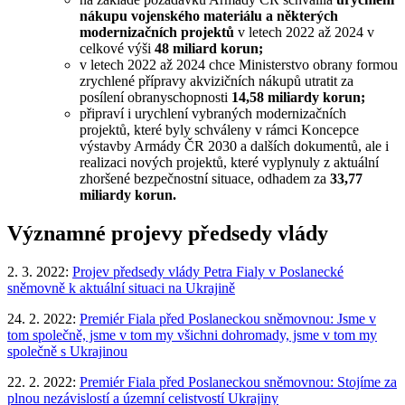
nákupu vojenského materiálu a některých
modernizačních projektů
v letech 2022 až 2024 v
celkové výši
48 miliard korun;
v letech 2022 až 2024 chce Ministerstvo obrany formou
zrychlené přípravy akvizičních nákupů utratit za
posílení obranyschopnosti
14,58 miliardy korun;
připraví i urychlení vybraných modernizačních
projektů, které byly schváleny v rámci Koncepce
výstavby Armády ČR 2030 a dalších dokumentů, ale i
realizaci nových projektů, které vyplynuly z aktuální
zhoršené bezpečnostní situace, odhadem za
33,77
miliardy korun.
Významné projevy předsedy vlády
2. 3. 2022:
Projev předsedy vlády Petra Fialy v Poslanecké
sněmovně k aktuální situaci na Ukrajině
24. 2. 2022:
Premiér Fiala před Poslaneckou sněmovnou: Jsme v
tom společně, jsme v tom my všichni dohromady, jsme v tom my
společně s Ukrajinou
22. 2. 2022:
Premiér Fiala
před Poslaneckou sněmovnou
: Stojíme za
plnou nezávislostí a územní celistvostí Ukrajiny