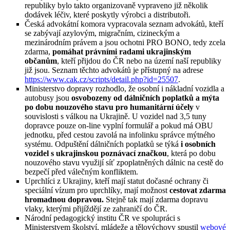
republiky bylo takto organizovaně vypraveno již několik
dodávek léčiv, které poskytly výrobci a distributoři.
Česká advokátní komora vypracovala seznam advokátů, kteří
se zabývají azylovým, migračním, cizineckým a
mezinárodním právem a jsou ochotni PRO BONO, tedy zcela
zdarma,
pomáhat právními radami ukrajinským
občanům
, kteří přijdou do ČR nebo na území naší republiky
již jsou. Seznam těchto advokátů je přístupný na adrese
https://www.cak.cz/scripts/detail.php?id=25507
.
Ministerstvo dopravy rozhodlo, že osobní i nákladní vozidla a
autobusy jsou
osvobozeny od dálničních poplatků a mýta
po dobu nouzového stavu pro humanitární účely
v
souvislosti s válkou na Ukrajině. U vozidel nad 3,5 tuny
dopravce pouze on-line vyplní formulář a pokud má OBU
jednotku, před cestou zavolá na infolinku správce mýtného
systému. Odpuštění dálničních poplatků se týká
i osobních
vozidel s ukrajinskou poznávací značkou
, která po dobu
nouzového stavu využijí síť zpoplatněných dálnic na cestě do
bezpečí před válečným konfliktem.
Uprchlíci z Ukrajiny, kteří mají statut dočasné ochrany či
speciální vízum pro uprchlíky, mají možnost
cestovat zdarma
hromadnou dopravou.
Stejně tak mají zdarma dopravu
vlaky, kterými přijíždějí ze zahraničí do ČR.
Národní pedagogický institu ČR ve spolupráci s
Ministerstvem školství, mládeže a tělovýchovy spustil
webové