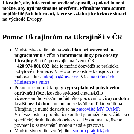
Ukrajině, aby tuto zemi neprodleně opustili, a pokud to není
možné, aby byli maximálně obezřetní. Přinášíme vám souhrn
nejdůležitějších informací, které se vztahují ke krizové situaci
na východě Evropy.
Pomoc Ukrajincům na Ukrajině i v ČR
Ministerstvo vnitra aktivovalo
Plán připravenosti na
migrační vlnu
a zřídilo
informační linky pro občany
Ukrajiny
žijící či pobývající na území ČR
+420 974 801 802
, kde je možné dozvědět se praktické
pobytové informace. V této souvislosti je k dispozici i e-
mailová adresa
ukrajina@mvcr.cz
. Více
na stránkách
Ministerstva vnitra
.
Pokud občanům Ukrajiny
vyprší platnost pobytového
oprávnění
(bezvízového styku/schengenského
víza/sezónního víza/mimořádného pracovního víza)
za dobu
kratší než 14 dnů
a nemohou se kvůli konfliktu vrátit na
Ukrajinu, je nutné dostavit se na
pracoviště MV OAMP
.
V návaznosti na probíhající konflikt je umožněno zažádat si o
specifický druh dlouhodobého víza. Pokud mají vyřízeno
povolení k zaměstnání, mohou nadále pracovat.
Ministerstvo vnitra zveřejnilo i
souhrn praktických