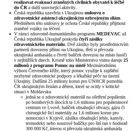
realizovat evakuaci zraněných civilních obyvatel k léčbě
do ČR
a další související aktivity.
Česká republika uzavřela s Ukrajinou
smlouvu o
zdravotnické asistenci ukrajinským ozbrojeným silám
.
Předmětem této smlouvy je ochota České republiky přijmout
zraněné vojáky na léčení.
V rámci zdravotně-humanitárního programu
MEDEVAC
už
Česká republika Ukrajině poskytla
čtyři zásilky
zdravotnického materiálu
. Dvě zásilky byly prostřednictvím
partnerů dovezeny přímo na Ukrajinu, třetí si převzala
ukrajinská ambasáda a čtvrtý balíček dovezou na místo hasiči
v nejbližších dnech. Kromě toho Ministerstvo vnitra daruje
25
milionů z programu Pomoc na místě
Mezinárodnímu
výboru Červeného kříže, který pomoc využije k zajištění
nezbytné zdravotnické podpory a lékařské péče na území
Ukrajiny. Dalšími 25 miliony korun pro UNHCR pomohla
ČR ukrajinským ženám a dětem, které se ocitly v kritické
situaci v Moldavsku
jedná se o zdravotnický materiál na ošetření popálenin
po bombových útocích ta 1,6 milionu pro popáleninové
centrum ve Lvově, balíček obsahující obvazy, gázu či
chirurgické šicí materiály za 1,6 milionu korun pro
nemocnici v Kyjevě, zásilku obsahující jehly, kanyly,
termodeky nebo nouzové balíčky pro šití ran v hodnotě
300 000 Kč, kterou si převzala ukrajinská ambasáda