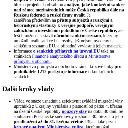
března projednala obsáhlou
analýzu, jaké konkrétní sankce
nad rámec mezinárodních může Česká republika dále na
Ruskou federaci a ruské firmy uvalit
. Je
zaměřena především na
přístup subjektů s ruskými a
běloruskými vlastníky k veřejné podpoře, veřejným
zakázkám a investičním pobídkám v České republice,
ale
řeší i možnost sestavit
národní sankční seznam
, který by
umožnil uvalit sankce i na osoby, jež nejsou uvedeny na
sankčním seznamu EU, a případně vyvlastnit jejich majetek.
Informace
o sankcích přijatých na úrovni EU
také na
stránkách
Finančně analytického úřadu
a
Ministerstva
průmyslu a obchodu
.
Ministerstvo průmyslu a obchodu v rámci krizové linky
pro
podnikatele 1212 poskytuje informace
o konkrétních
sankcích.
Další kroky vlády
Vláda ve snaze usnadnit a zefektivnit zvládání migrační vlny
uprchlíků z Ukrajiny vyhlásila s platností od pátku 4. března
na území České republiky
nouzový stav
na dobu 30 dnů. Se
souhlasem Poslanecké sněmovny rozhodla 30. března o jeho
prodloužení až do 31. května včetně
. Přijala také první
krizové opatření Ministerstva vnitra
, které umožní