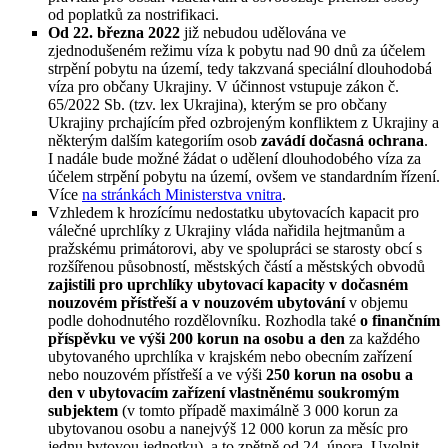
od poplatků za nostrifikaci.
Od 22. března 2022
již nebudou udělována ve
zjednodušeném režimu víza k pobytu nad 90 dnů za účelem
strpění pobytu na území, tedy takzvaná speciální dlouhodobá
víza pro občany Ukrajiny. V účinnost vstupuje zákon č.
65/2022 Sb. (tzv. lex Ukrajina), kterým se pro občany
Ukrajiny prchajícím před ozbrojeným konfliktem z Ukrajiny a
některým dalším kategoriím osob
zavádí dočasná ochrana
.
I nadále bude možné žádat o udělení dlouhodobého víza za
účelem strpění pobytu na území, ovšem ve standardním řízení.
Více
na stránkách Ministerstva vnitra
.
Vzhledem k hrozícímu nedostatku ubytovacích kapacit pro
válečné uprchlíky z Ukrajiny vláda nařidila hejtmanům a
pražskému primátorovi, aby ve spolupráci se starosty obcí s
rozšířenou působností, městských částí a městských obvodů
zajistili pro uprchlíky ubytovací kapacity v dočasném
nouzovém přístřeší a v nouzovém ubytování
v objemu
podle dohodnutého rozdělovníku. Rozhodla také
o finančním
příspěvku ve výši 200 korun na osobu a den
za každého
ubytovaného uprchlíka v krajském nebo obecním zařízení
nebo nouzovém přístřeší a ve výši
250 korun na osobu a
den v ubytovacím zařízení vlastněnému soukromým
subjektem
(v tomto případě maximálně 3 000 korun za
ubytovanou osobu a nanejvýš 12 000 korun za měsíc pro
jednu bytovou jednotku), a to zpětně od 24. února. Uvolnit