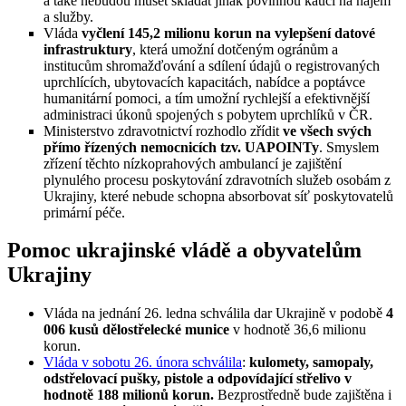
a také nebudou muset skládat jinak povinnou kauci na nájem
a služby.
Vláda
vyčlení 145,2 milionu korun na vylepšení datové
infrastruktury
, která umožní dotčeným ogránům a
institucům shromažďování a sdílení údajů o registrovaných
uprchlících, ubytovacích kapacitách, nabídce a poptávce
humanitární pomoci, a tím umožní rychlejší a efektivnější
administraci úkonů spojených s pobytem uprchlíků v ČR.
Ministerstvo zdravotnictví rozhodlo zřídit
ve všech svých
přímo řízených nemocnicích tzv. UAPOINTy
. Smyslem
zřízení těchto nízkoprahových ambulancí je zajištění
plynulého procesu poskytování zdravotních služeb osobám z
Ukrajiny, které nebude schopna absorbovat síť poskytovatelů
primární péče.
Pomoc ukrajinské vládě a obyvatelům
Ukrajiny
Vláda na jednání 26. ledna schválila dar Ukrajině v podobě
4
006 kusů dělostřelecké munice
v hodnotě 36,6 milionu
korun.
Vláda v sobotu 26. února schválila
:
kulomety, samopaly,
odstřelovací pušky, pistole a odpovídající střelivo v
hodnotě 188 milionů korun.
Bezprostředně bude zajištěna i