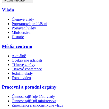
Možná hledáte
Vláda
Členové vlády
Programové prohlášení
Postavení vlády
Ministerstva
Historie
Média centrum
Aktuálně
Očekávané události
Tiskové zprávy
Tiskové konference
Jednání vlády
Foto a video
Pracovní a poradní orgány
Činnost zajišťuje úřad vlády
Činnost zajišťují ministerstva
Zmocněnci a zmocněnkyně vlády