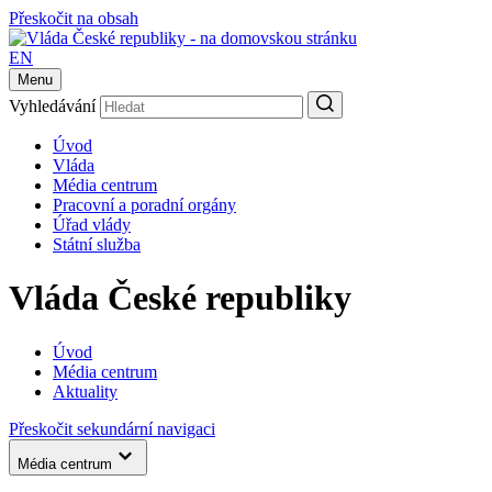
Přeskočit na obsah
EN
Menu
Vyhledávání
Úvod
Vláda
Média centrum
Pracovní a poradní orgány
Úřad vlády
Státní služba
Vláda České republiky
Úvod
Média centrum
Aktuality
Přeskočit sekundární navigaci
Média centrum