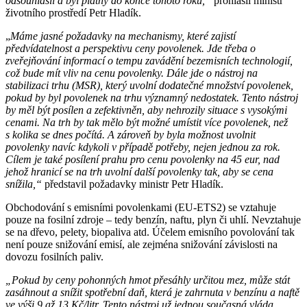
odsouhlasil a byl platný do konce tohoto roku,“
prohlásil ministr
životního prostředí Petr Hladík.
„
Máme jasné požadavky na mechanismy, které zajistí
předvídatelnost a perspektivu ceny povolenek. Jde třeba
o
zveřejňování informací o tempu zavádění bezemisních technologií,
což bude mít vliv na cenu povolenky. Dále jde o nástroj na
stabilizaci trhu (MSR), který uvolní dodatečné množství povolenek,
pokud by byl povolenek na trhu významný nedostatek. Tento nástroj
by měl být posílen a zefektivněn, aby nehrozily situace s vysokými
cenami. Na trh by tak mělo být možné umístit více povolenek, než
s kolika se dnes počítá. A zároveň by byla možnost uvolnit
povolenky navíc kdykoli v případě potřeby, nejen jednou za rok.
Cílem je také posílení prahu pro cenu povolenky na 45 eur, nad
jehož hranicí se na trh uvolní další povolenky tak, aby se cena
snížila,“
představil požadavky ministr Petr Hladík.
Obchodování s emisními povolenkami (EU-ETS2) se vztahuje
pouze na fosilní zdroje – tedy benzín, naftu, plyn či uhlí. Nevztahuje
se na dřevo, pelety, biopaliva atd. Účelem emisního povolování tak
není pouze snižování emisí, ale zejména snižování závislosti na
dovozu fosilních paliv.
„Pokud by ceny pohonných hmot přesáhly určitou mez, může stát
zasáhnout a snížit spotřební daň, která je zahrnuta v benzínu a naftě
ve výši 9 až 13 Kč/litr. Tento nástroj už jednou současná vláda