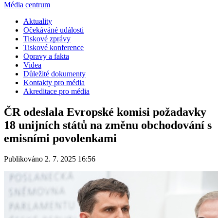
Média centrum
Aktuality
Očekáváné události
Tiskové zprávy
Tiskové konference
Opravy a fakta
Videa
Důležité dokumenty
Kontakty pro média
Akreditace pro média
ČR odeslala Evropské komisi požadavky
18 unijních států na změnu obchodování s
emisními povolenkami
Publikováno 2. 7. 2025 16:56