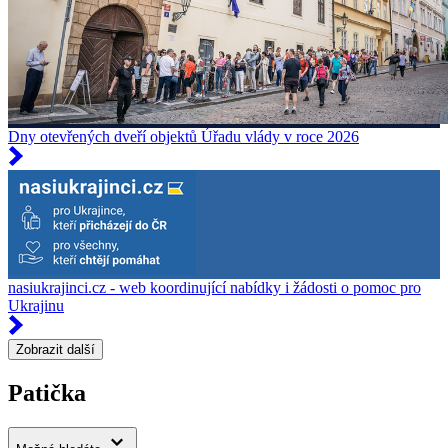
Dny otevřených dveří objektů Úřadu vlády v roce 2026
nasiukrajinci.cz - web koordinující nabídky i žádosti o pomoc pro
Ukrajinu
Zobrazit další
Patička