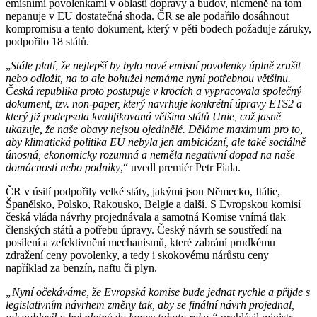
emisními povolenkami v oblasti dopravy a budov, nicméně na tom
nepanuje v EU dostatečná shoda. ČR se ale podařilo dosáhnout
kompromisu a tento dokument, který v pěti bodech požaduje záruky,
podpořilo 18 států.
„
Stále platí, že nejlepší by bylo nové emisní povolenky úplně zrušit
nebo odložit, na to ale bohužel nemáme nyní potřebnou většinu.
Česká republika proto postupuje v krocích a vypracovala společný
dokument, tzv. non-paper, který navrhuje konkrétní úpravy ETS2 a
který již podepsala kvalifikovaná většina států Unie, což jasně
ukazuje, že naše obavy nejsou ojedinělé. Děláme maximum pro to,
aby klimatická politika EU nebyla jen ambiciózní, ale také sociálně
únosná, ekonomicky rozumná a neměla negativní dopad na naše
domácnosti nebo podniky
,“ uvedl premiér Petr Fiala.
ČR v úsilí podpořily velké státy, jakými jsou Německo, Itálie,
Španělsko, Polsko, Rakousko, Belgie a další. S Evropskou komisí
česká vláda návrhy projednávala a samotná Komise vnímá tlak
členských států a potřebu úpravy. Český návrh se soustředí na
posílení a zefektivnění mechanismů, které zabrání prudkému
zdražení ceny povolenky, a tedy i skokovému nárůstu ceny
například za benzín, naftu či plyn.
„Nyní očekáváme, že Evropská komise bude jednat rychle a přijde s
legislativním návrhem změny tak, aby se finální návrh projednal,