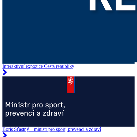
Interaktivní expozice Cesta republiky
Boris Šťastný – ministr pro sport, prevenci a zdraví