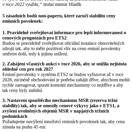
v roce 2022 využila,“
dodal ministr Hladík
5 zásadních bodů non-paperu, které zaručí stabilitu ceny
emisních povolenek:
1. Pravidelně zveřejňovat informace pro lepší informovanost o
cenových prognózách pro ETS2
Budou se pravidelně zveřejňovat oficiální instalace obnovitelných
zdrojů tak, aby to mělo pozitivní vliv na cenu emisní povolenky
směrem dolů, tedy k jejímu snížení.
2. Zahájení včasných aukcí v roce 2026, aby se snížila nejistota
ohledně cen pro rok 2027
Emisní povolenky v systému ETS2 se budou vyřazovat až v roce
2028, nicméně obchodování je potřeba zahájit dříve, abychom mohli
rychle zareagovat, spustit kontolní mechanismy co nejdříve a aby
tak ceny byly stabilní.
3. Nastavení spouštěcího mechanismu MSR (rezerva tržní
stability) tak, aby se omezily cenové výkyvy jako v ETS1, a
zvýšení uvolněných objemů MSR v napjatých tržních
podmínkách
Požadujeme navýšení množství emisních povolenek tak, aby cena
zůstala na prahu 45 eur.