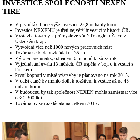
INVESTICE SPOLEČNOSTI NEXEN
TIRE
V první fázi bude výše investice 22,8 miliardy korun.
Investice NEXENU je třetí největší investicí v historii ČR.
Výstavba továrny v průmyslové zóně Triangle u Žatce v
Ústeckém kraji.
Vytvoření více než 1000 nových pracovních míst.
Továrna se bude rozkládat na 35 ha.
Výroba pneumatik, odhadem 6 milionů kusů za rok.
Vyjednávání trvala 13 měsíců, ČR uspěla v boji o investici s
Polskem.
První kopnutí v místě výstavby je plánováno na rok 2015.
V další etapě by mohlo dojít k rozšíření investice až na 45
miliard korun.
V budoucnu by tak společnost NEXEN mohla zaměstnat více
než 2 300 lidí.
Továrna by se rozkládala na celkem 70 ha.