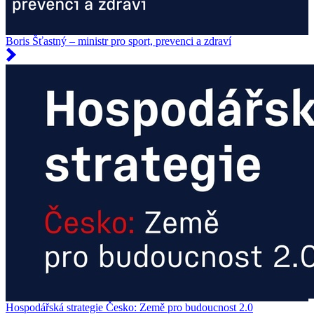
Boris Šťastný – ministr pro sport, prevenci a zdraví
Hospodářská strategie Česko: Země pro budoucnost 2.0