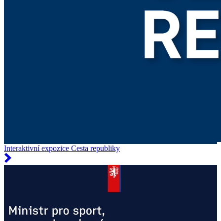
Interaktivní expozice Cesta republiky