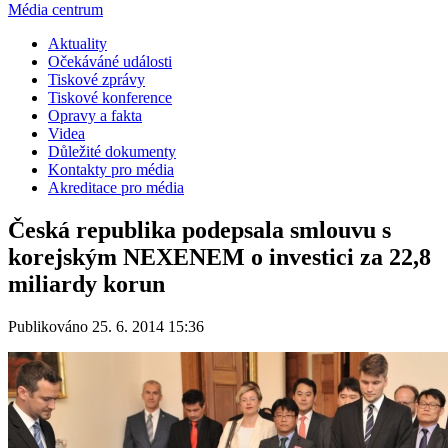
Média centrum
Aktuality
Očekáváné události
Tiskové zprávy
Tiskové konference
Opravy a fakta
Videa
Důležité dokumenty
Kontakty pro média
Akreditace pro média
Česká republika podepsala smlouvu s
korejským NEXENEM o investici za 22,8
miliardy korun
Publikováno 25. 6. 2014 15:36