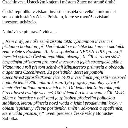
CzechInvest, Ústeckým krajem i městem Žatec na straně druhé.
Česká republika v získání investice uspěla ve velké konkurenci
sousedních států v čele s Polskem, které se rovněž o získání
investora ucházelo.
Nahrává se přehrávač videa ...
„Jsem hrdý, že naše země získala takto významnou investici s
přidanou hodnotou, při které obstála v nelehké konkurenci okolních
zemí v čele s Polskem. To, že si společnost NEXEN TIRE pro svoji
investici vybrala Českou republiku, ukazuje, že ČR se znovu stává
bezpečným přístavem pro nové investory a jejich strategické plány.
Významnou roli při tom sehrávají Ministerstvo průmyslu a obchodu
a agentura CzechInvest. Za posledních deset let pomohl
CzechInvest zprostředkovat více 1400 investičních projektů v celkové
hodnotě téměř 800 miliard korun. Tyto projekty pomohly vytvořit
téměř čtvrt milionu pracovních míst. Od ledna letošního roku pak
CzechInvest eviduje více než 100 zájemců o investování v ČR. Velký
zájem o investice v naší zemi je způsoben především politickou
stabilitou, kterou přinesla nová vláda a jejími proaktivními kroky v
oblasti legislativy včetne pozitivních změn v zákonech a opatřeních,
které vláda prosazuje,“
uvedl předseda české vlády Bohuslav
Sobotka.