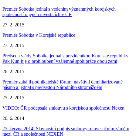
Premiér Sobotka jednal s vedením významných korejských
společností o jejich investicích v ČR
27. 2. 2015
Premiér Sobotka v Korejské republice
27. 2. 2015
Předseda vlády Sobotka jednal s prezidentkou Korejské republiky
Pak Kun-hje o prohloubení vzájemné spolupráce obou zemí
26. 2. 2015
Premiér zahájil podnikatelské fórum, navštívil demilitarizované
pásmo a jednal s předsedou Národního shromáždění
25. 2. 2015
VIDEO: ČR podepsala smlouvu s korejskou společností Nexen
26. 6. 2014
25. června 2014: Slavnostní podpis smlouvy o investičním záměru
mezi ČR a společností NEXEN