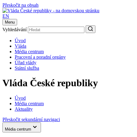
Přeskočit na obsah
EN
Menu
Vyhledávání
Úvod
Vláda
Média centrum
Pracovní a poradní orgány
Úřad vlády
Státní služba
Vláda České republiky
Úvod
Média centrum
Aktuality
Přeskočit sekundární navigaci
Média centrum