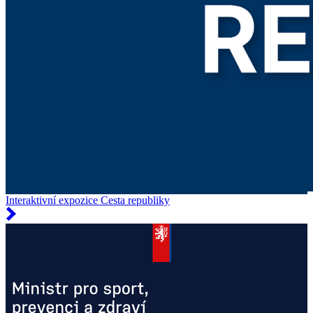
Interaktivní expozice Cesta republiky