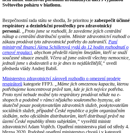
Světového poháru v biatlonu.
Bezpečnostní rada státu se shodla, že prioritou je
zabezpečit účinné
respirátory a dezinfekční prostředky pro zdravotnický
personá
l.
„Proto jsme se rozhodli, že zavedeme jejich centrální
nákup a centrální distribuční systém. Ministr zdravotnictví rozhodl o
zákazu prodávat tyto zdravotnické potřeby do zahraničí.
Paní
ministryně financí Alena Schillerová vydá do 12 hodin rozhodnutí o
cenové regulaci
, abychom předešli různým šmejdům, kteří se snaží
současné situace zneužít. Včera už jsme oslovili všechny nemocnice,
jednali jsme s dodavateli a to je dnes to nejdůležitější,“
uvedl
předseda vlády Andrej Babiš.
Ministerstvo zdravotnictví zároveň rozhodlo o omezení prodeje
respirátorů
kategorie FFP3.
„Máme jich omezenou kapacitu, kterou
potřebujeme koncentrovat právě tam, kde je jich nejvíce potřeba.
Proto nyní nebude možné tyto respirátory prodávat někde na e-
shopech a podobně v rámci nějakého soukromého byznysu, ale
skutečně pouze poskytovatelům zdravotních služeb, poskytovatelům
sociálních služeb, případně České republice a jejím organizačním
složkám, nebo oficiálním distributorům, kteří distribuují právě na
území České republiky těmto subjektům,“
vysvětlil ministr
zdravotnictví Adam Vojtěch. Opatření ministerstva platí od středy 4.
března 2020. Podobné opatření ministerstvo chystá i v kategorii