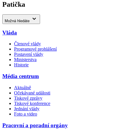
Patička
Možná hledáte
Vláda
Členové vlády
Programové prohlášení
Postavení vlády
Ministerstva
Historie
Média centrum
Aktuálně
Očekávané události
Tiskové zprávy
Tiskové konference
Jednání vlády
Foto a video
Pracovní a poradní orgány