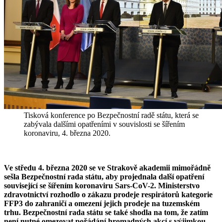
Tisková konference po Bezpečnostní radě státu, která se
zabývala dalšími opatřeními v souvislosti se šířením
koronaviru, 4. března 2020.
Ve středu 4. března 2020 se ve Strakově akademii mimořádně
sešla Bezpečnostní rada státu, aby projednala další opatření
související se šířením koronaviru Sars-CoV-2. Ministerstvo
zdravotnictví rozhodlo o zákazu prodeje respirátorů kategorie
FFP3 do zahraničí a omezení jejich prodeje na tuzemském
trhu. Bezpečnostní rada státu se také shodla na tom, že zatím
není nutné omezovat pořádání hromadných akcí s výjimkou