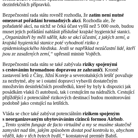
dezinfekčních přípravků.
Bezpečnostní rada státu rovněž rozhodla, že
zatím není nutné
omezovat pořádání hromadných akcí
. Rozhodla ale, že
pořadatelé akcí, na nichž se čeká účast vyšší než 5 000 osob, budou
muset jejich pořádání nahlásit příslušné krajské hygienické stanici.
„Organizátoři by měli sdělit, kdo se akcí účastní, z jakých zemí, a
krajská hygienická stanice poté vyhodnotí riziko z
epidemiologického hlediska. Jestli se například nezúčastní lidé, kteří
jsou ze zasažených zemí,“
upřesnil ministr Vojtěch.
Bezpečnostní rada státu se také zabývala
riziky spojenými
s cestováním hromadnou dopravou ze zahraničí
. Kromě
zastavení letů z Číny, Jižní Koreje a severoitalských letišť považuje
za nezbytné, aby se i ostatní dopravci vybavili dostatečným
množstvím desinfekčních prostředků, které by byly k dispozici jak
posádkám vlaků či autobusů, tak i cestujícím na nádražích. Cestující
přijíždějící z potenciálně rizikových destinací budou monitorováni
podobně jako cestující na letištích.
Vláda se chce také zabývat potenciálním
rizikem spojeným
s neorganizovaným ubytováváním cizinců formou Airbnb
.
„Tento systém funguje de facto virtuálně a my se musíme skutečně
zamyslet nad tím, jakým způsobem dostat pod kontrolu to, abychom
věděli, kdo v těch bytech bydlí,“
konstatoval premiér Babiš.