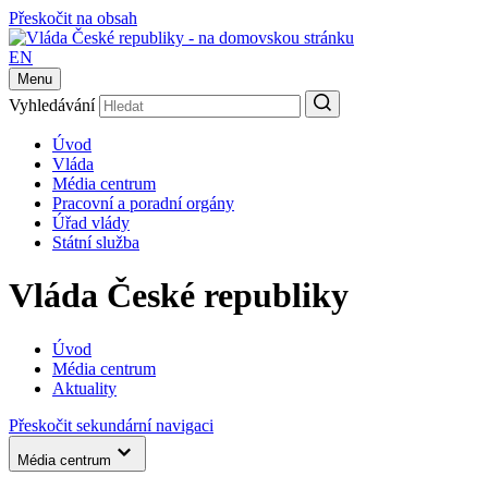
Přeskočit na obsah
EN
Menu
Vyhledávání
Úvod
Vláda
Média centrum
Pracovní a poradní orgány
Úřad vlády
Státní služba
Vláda České republiky
Úvod
Média centrum
Aktuality
Přeskočit sekundární navigaci
Média centrum