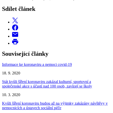
Sdílet článek
Související články
Informace ke koronaviru a nemoci covid-19
18. 9. 2020
Stát kvůli šíření koronaviru zakázal kulturní, sportovní a
společenské akce s účastí nad 100 osob, zavírají se školy
10. 3. 2020
Kvůli šíření koronaviru budou až na výjimky zakázány návštěvy v
nemocnicích a ústavech sociální péče