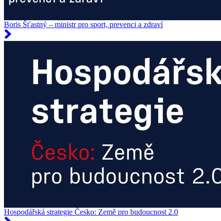
Boris Šťastný – ministr pro sport, prevenci a zdraví
Hospodářská strategie Česko: Země pro budoucnost 2.0