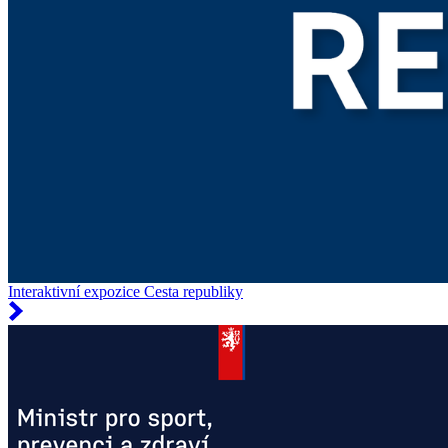
Interaktivní expozice Cesta republiky