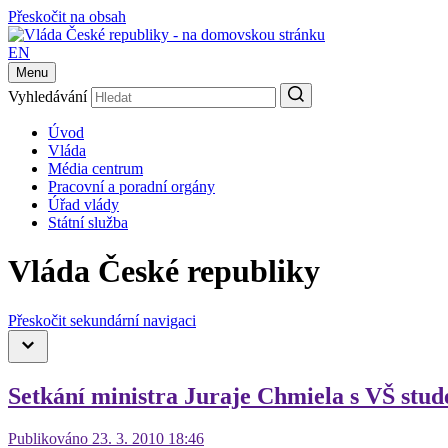
Přeskočit na obsah
EN
Menu
Vyhledávání
Úvod
Vláda
Média centrum
Pracovní a poradní orgány
Úřad vlády
Státní služba
Vláda České republiky
Přeskočit sekundární navigaci
Setkání ministra Juraje Chmiela s VŠ stud
Publikováno 23. 3. 2010 18:46