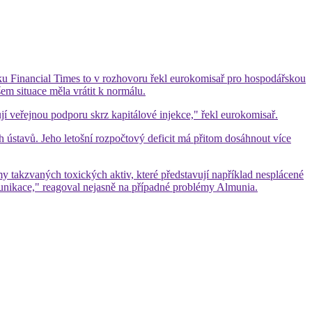
u Financial Times to v rozhovoru řekl eurokomisař pro hospodářskou
em situace měla vrátit k normálu.
ují veřejnou podporu skrz kapitálové injekce," řekl eurokomisař.
h ústavů. Jeho letošní rozpočtový deficit má přitom dosáhnout více
akzvaných toxických aktiv, které představují například nesplácené
munikace," reagoval nejasně na případné problémy Almunia.