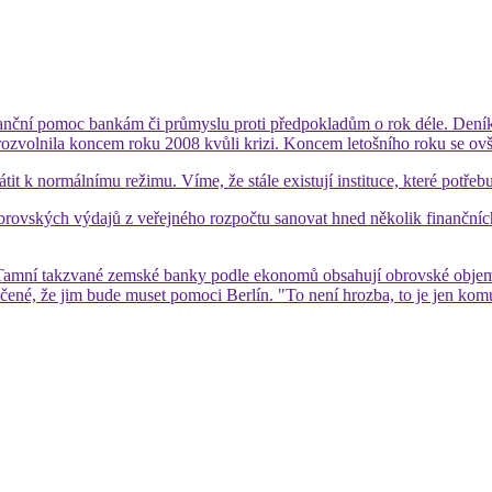
nční pomoc bankám či průmyslu proti předpokladům o rok déle. Deník
ozvolnila koncem roku 2008 kvůli krizi. Koncem letošního roku se ovš
it k normálnímu režimu. Víme, že stále existují instituce, které potřeb
 obrovských výdajů z veřejného rozpočtu sanovat hned několik finančníc
amní takzvané zemské banky podle ekonomů obsahují obrovské objemy t
učené, že jim bude muset pomoci Berlín. "To není hrozba, to je jen ko