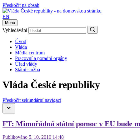
Přeskočit na obsah
EN
Menu
Vyhledávání
Úvod
Vláda
Média centrum
Pracovní a poradní orgány
Úřad vlády
Státní služba
Vláda České republiky
Přeskočit sekundární navigaci
FT: Mimořádná státní pomoc v EU bude mo
Publikováno 5. 10. 2010 14:48