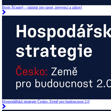
Boris Šťastný – ministr pro sport, prevenci a zdraví
Hospodářská strategie Česko: Země pro budoucnost 2.0