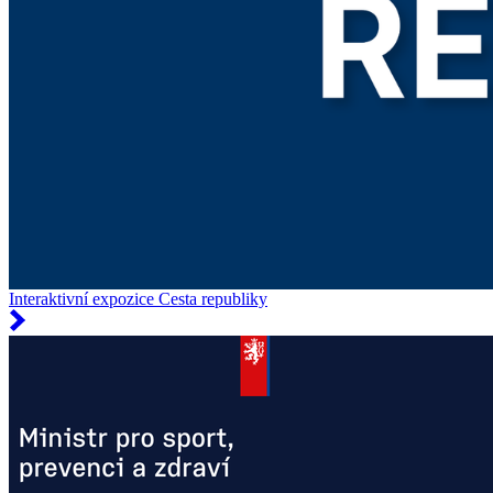
Interaktivní expozice Cesta republiky