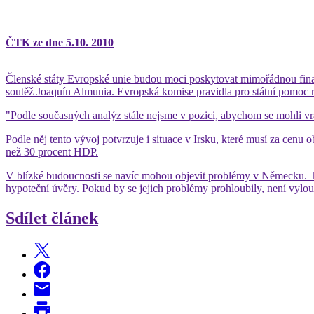
ČTK ze dne 5.10. 2010
Členské státy Evropské unie budou moci poskytovat mimořádnou fina
soutěž Joaquín Almunia. Evropská komise pravidla pro státní pomoc r
"Podle současných analýz stále nejsme v pozici, abychom se mohli vrát
Podle něj tento vývoj potvrzuje i situace v Irsku, které musí za cenu
než 30 procent HDP.
V blízké budoucnosti se navíc mohou objevit problémy v Německu. T
hypoteční úvěry. Pokud by se jejich problémy prohloubily, není vylo
Sdílet článek