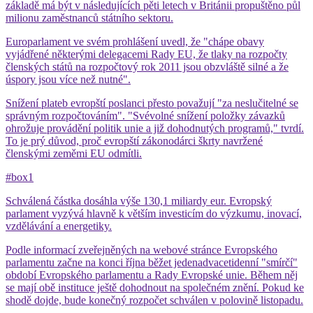
základě má být v následujících pěti letech v Británii propuštěno půl
milionu zaměstnanců státního sektoru.
Europarlament ve svém prohlášení uvedl, že "chápe obavy
vyjádřené některými delegacemi Rady EU, že tlaky na rozpočty
členských států na rozpočtový rok 2011 jsou obzvláště silné a že
úspory jsou více než nutné".
Snížení plateb evropští poslanci přesto považují "za neslučitelné se
správným rozpočtováním". "Svévolné snížení položky závazků
ohrožuje provádění politik unie a již dohodnutých programů," tvrdí.
To je prý důvod, proč evropští zákonodárci škrty navržené
členskými zeměmi EU odmítli.
#box1
Schválená částka dosáhla výše 130,1 miliardy eur. Evropský
parlament vyzývá hlavně k větším investicím do výzkumu, inovací,
vzdělávání a energetiky.
Podle informací zveřejněných na webové stránce Evropského
parlamentu začne na konci října běžet jedenadvacetidenní "smírčí"
období Evropského parlamentu a Rady Evropské unie. Během něj
se mají obě instituce ještě dohodnout na společném znění. Pokud ke
shodě dojde, bude konečný rozpočet schválen v polovině listopadu.