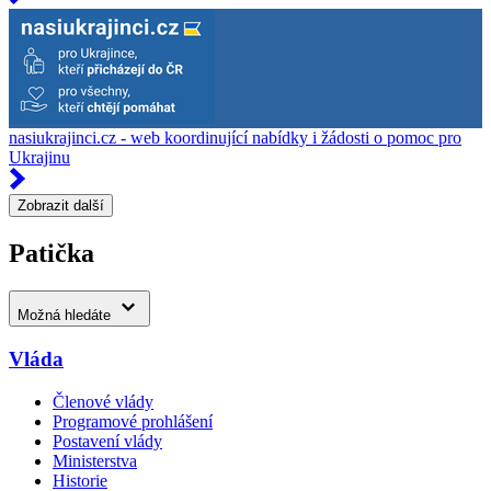
nasiukrajinci.cz - web koordinující nabídky i žádosti o pomoc pro
Ukrajinu
Zobrazit další
Patička
Možná hledáte
Vláda
Členové vlády
Programové prohlášení
Postavení vlády
Ministerstva
Historie