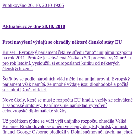
Publikováno 20. 10. 2010 19:05
Aktuálně.cz ze dne 20.10. 2010
Proti navýšení výdajů se ohradily některé členské státy EU
Brusel - Evropský parlament řekl ve středu "ano" unijnímu rozpočtu
na rok 2011. Protože je schválená částka o 5,9 procenta vyšší než ta
pro rok letošní, vysloužili si europoslanci kritiku od některých
členských zemí.
Šetřit by se podle národních vlád mělo i na unijní úrovni. Evropský
parlament však namítá, že mnohé výdaje jsou dlouhodobé a počítá
se s nimi již několik let.
Nové úkoly, které se musí z rozpočtu EU hradit, vzešly ze schválené
Lisabonské smlouvy. Patří mezi ně například vytvoření
celoevropské diplomatické služby.
Už počátkem týdne se vůči výši unijního rozpočtu ohradila Velká
Británie. Rozhodovalo se o něm ve stejný den, kdy britský ministr
financí George Osborne předložil v Dolní sněmovně návrh, na jehož