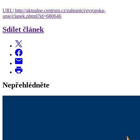
URL| http://aktualne.centrum.cz/zahranici/evropska-
unie/clanek.phtml?id=680646
Sdílet článek
Nepřehlédněte