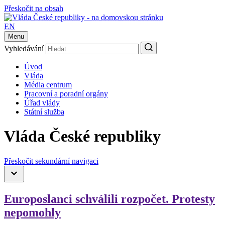
Přeskočit na obsah
EN
Menu
Vyhledávání
Úvod
Vláda
Média centrum
Pracovní a poradní orgány
Úřad vlády
Státní služba
Vláda České republiky
Přeskočit sekundární navigaci
Europoslanci schválili rozpočet. Protesty
nepomohly