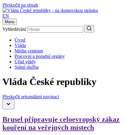
Přeskočit na obsah
EN
Menu
Vyhledávání
Úvod
Vláda
Média centrum
Pracovní a poradní orgány
Úřad vlády
Státní služba
Vláda České republiky
Přeskočit sekundární navigaci
Brusel připravuje celoevropský zákaz
kouření na veřejných místech