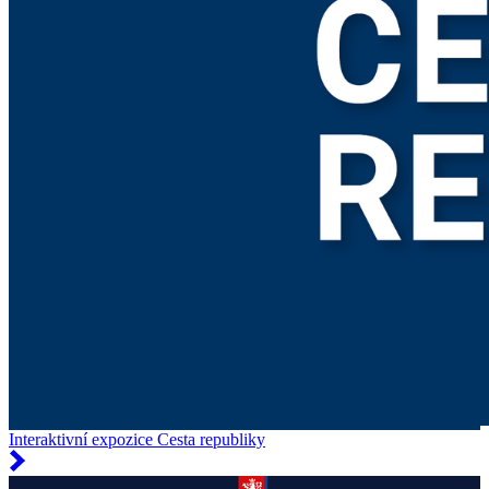
Interaktivní expozice Cesta republiky