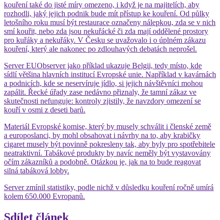
kouření také do jisté míry omezeno, i když je na majitelích, aby
rozhodli, jaký jejich podnik bude mít přístup ke kouření. Od půlky
letošního roku musí být restaurace označeny nálepkou, zda se v nich
smí kouřit, nebo zda jsou nekuřácké či zda mají oddělené prostory
pro kuřáky a nekuřáky. V Česku se uvažovalo i o úplném zákazu
kouření, který ale nakonec po zdlouhavých debatách neprošel.
Server EUObserver jako příklad ukazuje Belgii, tedy místo, kde
sídlí většina hlavních institucí Evropské unie. Například v kavárnách
a podnicích, kde se neservíruje jídlo, si jejich návštěvníci mohou
zapálit. Řecké úřady zase nedávno přiznaly, že tamní zákaz ve
skutečnosti nefunguje: kontroly zjistily, že navzdory omezení se
kouří v osmi z deseti barů.
Materiál Evropské komise, který by musely schválit i členské země
a europoslanci, by mohl obsahovat i návrhy na to, aby krabičky
cigaret musely být povinně pokresleny tak, aby byly pro spotřebitele
neatraktivní. Tabákové produkty by navíc neměly být vystavovány
očím zákazníků a podobně. Otázkou je, jak na to bude reagovat
silná tabáková lobby.
Server zmínil statistiky, podle nichž v důsledku kouření ročně umírá
kolem 650.000 Evropanů.
Sdílet článek