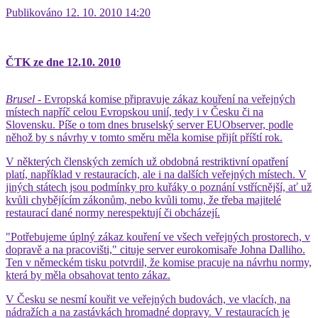
Publikováno 12. 10. 2010 14:20
ČTK ze dne 12.10. 2010
Brusel
- Evropská komise připravuje zákaz kouření na veřejných
místech napříč celou Evropskou unií, tedy i v Česku či na
Slovensku. Píše o tom dnes bruselský server EUObserver, podle
něhož by s návrhy v tomto směru měla komise přijít příští rok.
V některých členských zemích už obdobná restriktivní opatření
platí, například v restauracích, ale i na dalších veřejných místech. V
jiných státech jsou podmínky pro kuřáky o poznání vstřícnější, ať už
kvůli chybějícím zákonům, nebo kvůli tomu, že třeba majitelé
restaurací dané normy nerespektují či obcházejí.
"Potřebujeme úplný zákaz kouření ve všech veřejných prostorech, v
dopravě a na pracovišti," cituje server eurokomisaře Johna Dalliho.
Ten v německém tisku potvrdil, že komise pracuje na návrhu normy,
která by měla obsahovat tento zákaz.
V Česku se nesmí kouřit ve veřejných budovách, ve vlacích, na
nádražích a na zastávkách hromadné dopravy. V restauracích je