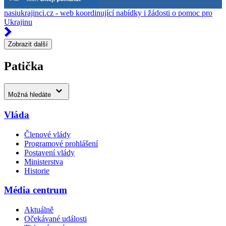
nasiukrajinci.cz - web koordinující nabídky i žádosti o pomoc pro
Ukrajinu
Zobrazit další
Patička
Možná hledáte
Vláda
Členové vlády
Programové prohlášení
Postavení vlády
Ministerstva
Historie
Média centrum
Aktuálně
Očekávané události