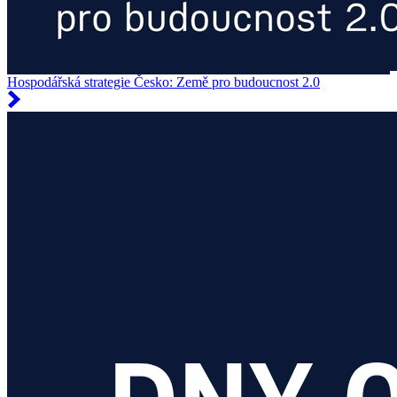
Hospodářská strategie Česko: Země pro budoucnost 2.0