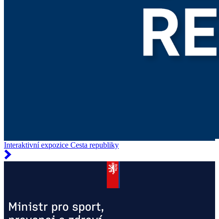
Interaktivní expozice Cesta republiky