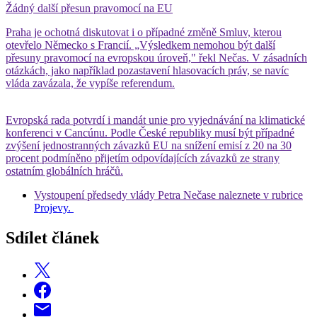
Žádný další přesun pravomocí na EU
Praha je ochotná diskutovat i o případné změně Smluv, kterou
otevřelo Německo s Francií. „Výsledkem nemohou být další
přesuny pravomocí na evropskou úroveň," řekl Nečas. V zásadních
otázkách, jako například pozastavení hlasovacích práv, se navíc
vláda zavázala, že vypíše referendum.
Evropská rada potvrdí i mandát unie pro vyjednávání na klimatické
konferenci v Cancúnu. Podle České republiky musí být případné
zvýšení jednostranných závazků EU na snížení emisí z 20 na 30
procent podmíněno přijetím odpovídajících závazků ze strany
ostatním globálních hráčů.
Vystoupení předsedy vlády Petra Nečase naleznete v rubrice
Projevy.
Sdílet článek