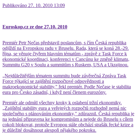
Publikováno 27. 10. 2010 13:09
Euroskop.cz ze dne 27.10. 2010
Premiér Petr Nečas představil poslancům, s čím Česká republika
odjíždí na Evropskou radu v Bruselu. Rada, která se koná 28.-29.
října, se věnuje čtyřem hlavním tématům - zprávě z Task Force k
ekonomické koordinaci, konferenci v Cancúnu ke změně klimatu,
Summitu G20 v Soulu a summitům s Ruskem, USA a Ukrajinou.
„Nejdůležitějším tématem summitu bude závěrečná Zpráva Task
Force týkající se zajištění rozpočtové odpovědnosti a
makroekonomické stability," řekl premiér. Podle Nečase je stabilita
eura pro Česko zásadní, i když není členem eurozóny.
Premiér ale odmítl všechny kroky k oslabení tržní ekonomiky.
„Zajištění stability eura a veřejných rozpočtů rozhodně nemá nic
společného s plánováním ekonomiky," zdůraznil. Česká republika je
na jednání připravena ke kompromisům a nejede do Bruselu s cílem
cokoli blokovat, protože Evropou stále obchází strašák řecké krize a
je důležité dosáhnout alespoň nějakého pokroku.