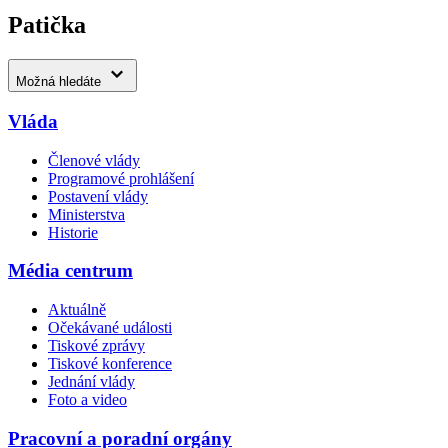
Patička
Možná hledáte
Vláda
Členové vlády
Programové prohlášení
Postavení vlády
Ministerstva
Historie
Média centrum
Aktuálně
Očekávané události
Tiskové zprávy
Tiskové konference
Jednání vlády
Foto a video
Pracovní a poradní orgány