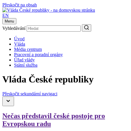
Přeskočit na obsah
EN
Menu
Vyhledávání
Úvod
Vláda
Média centrum
Pracovní a poradní orgány
Úřad vlády
Státní služba
Vláda České republiky
Přeskočit sekundární navigaci
Nečas představil české postoje pro
Evropskou radu