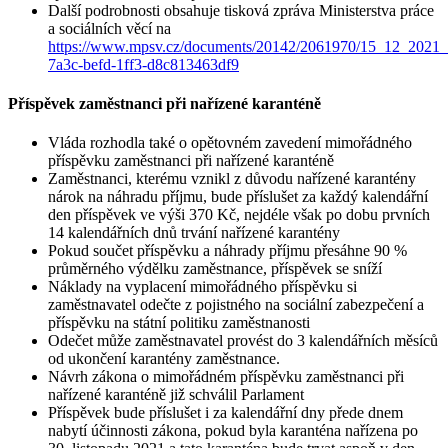
Další podrobnosti obsahuje tisková zpráva Ministerstva práce
a sociálních věcí na
https://www.mpsv.cz/documents/20142/2061970/15_12
7a3c-befd-1ff3-d8c813463df9
Příspěvek zaměstnanci při nařízené karanténě
Vláda rozhodla také o opětovném zavedení mimořádného
příspěvku zaměstnanci při nařízené karanténě
Zaměstnanci, kterému vznikl z důvodu nařízené karantény
nárok na náhradu příjmu, bude příslušet za každý kalendářní
den příspěvek ve výši 370 Kč, nejdéle však po dobu prvních
14 kalendářních dnů trvání nařízené karantény
Pokud součet příspěvku a náhrady příjmu přesáhne 90 %
průměrného výdělku zaměstnance, příspěvek se sníží
Náklady na vyplacení mimořádného příspěvku si
zaměstnavatel odečte z pojistného na sociální zabezpečení a
příspěvku na státní politiku zaměstnanosti
Odečet může zaměstnavatel provést do 3 kalendářních měsíců
od ukončení karantény zaměstnance.
Návrh zákona o mimořádném příspěvku zaměstnanci při
nařízené karanténě již schválil Parlament
Příspěvek bude příslušet i za kalendářní dny přede dnem
nabytí účinnosti zákona, pokud byla karanténa nařízena po