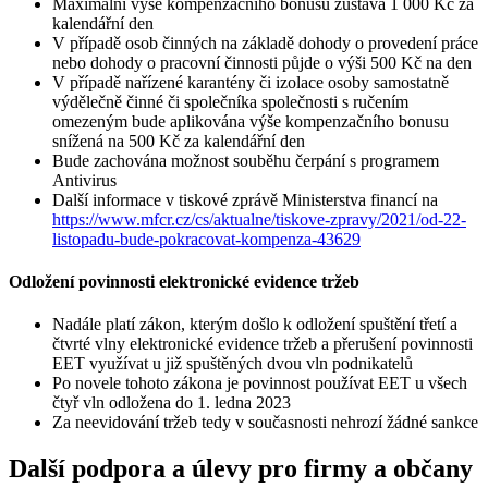
Maximální výše kompenzačního bonusu zůstává 1 000 Kč za
kalendářní den
V případě osob činných na základě dohody o provedení práce
nebo dohody o pracovní činnosti půjde o výši 500 Kč na den
V případě nařízené karantény či izolace osoby samostatně
výdělečně činné či společníka společnosti s ručením
omezeným bude aplikována výše kompenzačního bonusu
snížená na 500 Kč za kalendářní den
Bude zachována možnost souběhu čerpání s programem
Antivirus
Další informace v tiskové zprávě Ministerstva financí na
https://www.mfcr.cz/cs/aktualne/tiskove-zpravy/2021/od-22-
listopadu-bude-pokracovat-kompenza-43629
Odložení povinnosti elektronické evidence tržeb
Nadále platí zákon, kterým došlo k odložení spuštění třetí a
čtvrté vlny elektronické evidence tržeb a přerušení povinnosti
EET využívat u již spuštěných dvou vln podnikatelů
Po novele tohoto zákona je povinnost používat EET u všech
čtyř vln odložena do 1. ledna 2023
Za neevidování tržeb tedy v současnosti nehrozí žádné sankce
Další podpora a úlevy pro firmy a občany