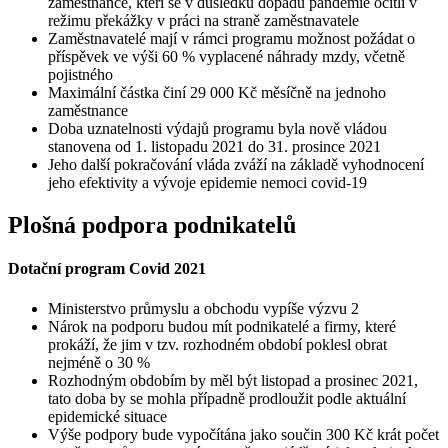
zaměstnance, kteří se v důsledku dopadů pandemie ocitli v
režimu překážky v práci na straně zaměstnavatele
Zaměstnavatelé mají v rámci programu možnost požádat o
příspěvek ve výši 60 % vyplacené náhrady mzdy, včetně
pojistného
Maximální částka činí 29 000 Kč měsíčně na jednoho
zaměstnance
Doba uznatelnosti výdajů programu byla nově vládou
stanovena od 1. listopadu 2021 do 31. prosince 2021
Jeho další pokračování vláda zváží na základě vyhodnocení
jeho efektivity a vývoje epidemie nemoci covid-19
Plošná podpora podnikatelů
Dotační program Covid 2021
Ministerstvo průmyslu a obchodu vypíše výzvu 2
Nárok na podporu budou mít podnikatelé a firmy, které
prokáží, že jim v tzv. rozhodném období poklesl obrat
nejméně o 30 %
Rozhodným obdobím by měl být listopad a prosinec 2021,
tato doba by se mohla případně prodloužit podle aktuální
epidemické situace
Výše podpory bude vypočítána jako součin 300 Kč krát počet