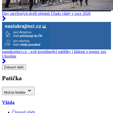
Dny otevřených dveří objektů Úřadu vlády v roce 2026
nasiukrajinci.cz - web koordinující nabídky i žádosti o pomoc pro
Ukrajinu
Zobrazit další
Patička
Možná hledáte
Vláda
Členové vlády