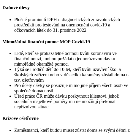
Daňové úlevy
Plošné prominutí DPH u diagnostických zdravotnických
prostředků pro testování na onemocnění covid-19 a
očkovacích látek do 31. prosince 2022
Mimořádná finanční pomoc MOP Covid-19
Lidé, kteří se prokazatelně ocitnou kvůli koronaviru ve
finanční nouzi, mohou požádat o jednorázovou dávku
mimořádné okamžité pomoci
Týká se i rodičů dětí do 10 let, kteří kvůli uzavření škol a
školských zařízení nebo v důsledku karantény zůstali doma na
tzv. ošetřovném
Pro účely dávky se posuzuje mimo jiné příjem všech osob ve
společné domácnosti
Úřad práce ČR může dávku poskytnout klientovi, jehož
sociální a majetkové poměry mu neumožňují překonat
nepříznivou situaci
Krizové ošetřovné
Zaměstnanci, kteří budou muset zůstat doma se svými dětmi z