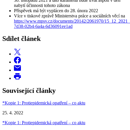
30. listopadu 2021 a tato karanténa bude trvat aspoň v den
nabytí účinnosti tohoto zákona
Příspěvek má být vyplácen do 28. února 2022
Více v tiskové zprávě Ministerstva práce a sociálních věcí na
https://www.mpsv.cz/documents/20142/2061970/15_12_20
7d38-02b4-6a4a-6d36091ee1ad
Sdílet článek
Související články
*Kopie 1: Protiepidemická opatření – co aktu
25. 4. 2022
*Kopie 1: Protiepidemická opatření – co aktu