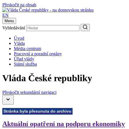
Přeskočit na obsah
EN
Menu
Vyhledávání
Úvod
Vláda
Média centrum
Pracovní a poradní orgány
Úřad vlády
Státní služba
Vláda České republiky
Přeskočit sekundární navigaci
Stránka byla přesunuta do archivu
Aktuální opatření na podporu ekonomiky