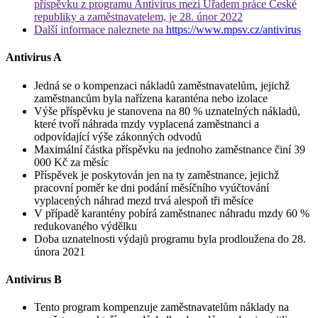
příspěvku z programu Antivirus mezi Úřadem práce České
republiky a zaměstnavatelem, je 28. únor 2022
Další informace naleznete na
https://www.mpsv.cz/antivirus
Antivirus A
Jedná se o kompenzaci nákladů zaměstnavatelům, jejichž
zaměstnancům byla nařízena karanténa nebo izolace
Výše příspěvku je stanovena na 80 % uznatelných nákladů,
které tvoří náhrada mzdy vyplacená zaměstnanci a
odpovídající výše zákonných odvodů
Maximální částka příspěvku na jednoho zaměstnance činí 39
000 Kč za měsíc
Příspěvek je poskytován jen na ty zaměstnance, jejichž
pracovní poměr ke dni podání měsíčního vyúčtování
vyplacených náhrad mezd trvá alespoň tři měsíce
V případě karantény pobírá zaměstnanec náhradu mzdy 60 %
redukovaného výdělku
Doba uznatelnosti výdajů programu byla prodloužena do 28.
února 2021
Antivirus B
Tento program kompenzuje zaměstnavatelům náklady na