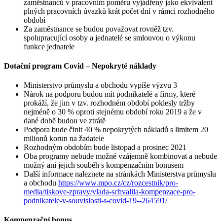
zaměstnanců v pracovním poměru vyjádřený jako ekvivalent
plných pracovních úvazků krát počet dní v rámci rozhodného
období
Za zaměstnance se budou považovat rovněž tzv.
spolupracující osoby a jednatelé se smlouvou o výkonu
funkce jednatele
Dotační program Covid – Nepokryté náklady
Ministerstvo průmyslu a obchodu vypíše výzvu 3
Nárok na podporu budou mít podnikatelé a firmy, které
prokáží, že jim v tzv. rozhodném období poklesly tržby
nejméně o 30 % oproti stejnému období roku 2019 a že v
dané době budou ve ztrátě
Podpora bude činit 40 % nepokrytých nákladů s limitem 20
milionů korun na žadatele
Rozhodným obdobím bude listopad a prosinec 2021
Oba programy nebude možné vzájemně kombinovat a nebude
možný ani jejich souběh s kompenzačním bonusem
Další informace naleznete na stránkách Ministerstva průmyslu
a obchodu
https://www.mpo.cz/cz/rozcestnik/pro-
media/tiskove-zpravy/vlada-schvalila-kompenzace-pro-
podnikatele-v-souvislosti-s-covid-19--264591/
Kompenzační bonus