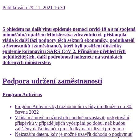
Publikováno 29. 11. 2021 16:30
S ohledem na další vlnu epidemie nemoci covid-19 a s ní spojená
mimořádná opatření Ministerstva zdravotnictví, přistoupila
vláda k další fázi podpory těch sektorů ekonomiky, podnikatelů
a živnostníků i zaměstnanců, kteří byli postiženi důsledky
epidemie koronaviru SARS-CoV-2. Přinášíme přehled těch
nejdůležitějších, další podrobnosti naleznete na stránkách
dotčených ministerstev.
Podpora udržení zaměstnanosti
Program Antivirus
Program Antivirus byl rozhodnutím vlády prodloužen do 30.
června 2022
Vláda má nově možnost přechodně pozastavit poskytování
příspěvků v případě jejich vyčerpání po dobu, než budou
zajištěny další finanční prostředky na realizaci programu
Nejzazším datem, kdy je možné uzavřít dohodu o poskytnutí