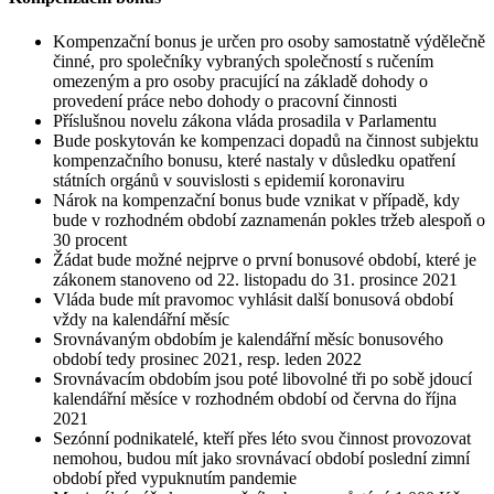
Kompenzační bonus je určen pro osoby samostatně výdělečně
činné, pro společníky vybraných společností s ručením
omezeným a pro osoby pracující na základě dohody o
provedení práce nebo dohody o pracovní činnosti
Příslušnou novelu zákona vláda prosadila v Parlamentu
Bude poskytován ke kompenzaci dopadů na činnost subjektu
kompenzačního bonusu, které nastaly v důsledku opatření
státních orgánů v souvislosti s epidemií koronaviru
Nárok na kompenzační bonus bude vznikat v případě, kdy
bude v rozhodném období zaznamenán pokles tržeb alespoň o
30 procent
Žádat bude možné nejprve o první bonusové období, které je
zákonem stanoveno od 22. listopadu do 31. prosince 2021
Vláda bude mít pravomoc vyhlásit další bonusová období
vždy na kalendářní měsíc
Srovnávaným obdobím je kalendářní měsíc bonusového
období tedy prosinec 2021, resp. leden 2022
Srovnávacím obdobím jsou poté libovolné tři po sobě jdoucí
kalendářní měsíce v rozhodném období od června do října
2021
Sezónní podnikatelé, kteří přes léto svou činnost provozovat
nemohou, budou mít jako srovnávací období poslední zimní
období před vypuknutím pandemie