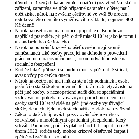
důvodu nařízených karanténních opatření (uzavření školského
zařízení, karanténa ve třídě případně karanténa dítěte) mají
opět získat nárok na zvýšené ošetřovné ve výši 80 procent
redukovaného denního vyměřovacího základu, nejméně 400
Kč denně
Nárok na ošetřovné mají rodiče, případně další příbuzní,
například prarodiče, při péči o dítě mladší 10 let jako je tomu i
u standardního ošetřovného
Nárok na pobírání krizového ošetřovného mají kromě
zaměstnanců také osoby pracující na dohodu o provedení
práce nebo o pracovní činnosti, pokud odvádí pojistné na
sociální zabezpečení
Rodiče i další příbuzní se budou moci v péči o dítě střídat,
avšak vždy po celých dnech
Nárok na ošetřovné mají mít za stejných podmínek i osoby
pečující o starší školou povinné děti (až do 26 let) závisle na
péči jiné osoby, o nezaopatřené starší děti se speciálními
vzdělávacími potřebami závažnými poruchami učení a o
osoby starší 10 let závislé na péči jiné osoby využívající
služby denních, týdenních stacionářů a obdobných zařízení
Zákon o dalších úpravách poskytování ošetřovného v
souvislosti s mimořádnými opatřeními při epidemii, který
schválil Parlament, počítá s platností od 1. listopadu do 28.
února 2022, rodiče tedy mohou krizové ošetřovné čerpat i
zpětně od začátku listopadu