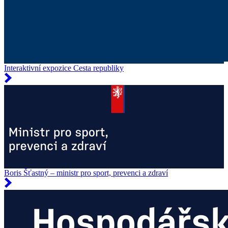
Interaktivní expozice Cesta republiky
Boris Šťastný – ministr pro sport, prevenci a zdraví