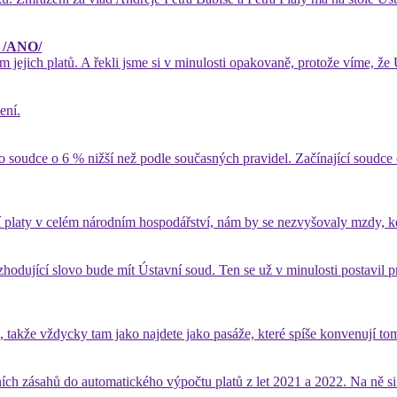
i /ANO/
 jejich platů. A řekli jsme si v minulosti opakovaně, protože víme, že
ení.
ro soudce o 6 % nižší než podle současných pravidel. Začínající soudc
ají platy v celém národním hospodářství, nám by se nezvyšovaly mzdy, k
ozhodující slovo bude mít Ústavní soud. Ten se už v minulosti postavil
takže vždycky tam jako najdete jako pasáže, které spíše konvenují t
ch zásahů do automatického výpočtu platů z let 2021 a 2022. Na ně si 