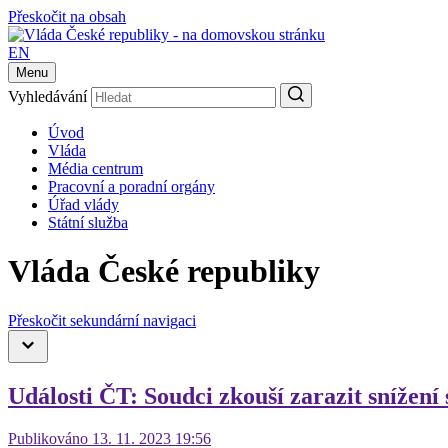
Přeskočit na obsah
EN
Menu
Vyhledávání
Úvod
Vláda
Média centrum
Pracovní a poradní orgány
Úřad vlády
Státní služba
Vláda České republiky
Přeskočit sekundární navigaci
Události ČT: Soudci zkouší zarazit snížení
Publikováno 13. 11. 2023 19:56