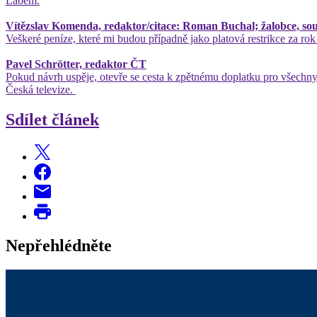
Labem.
Vítězslav Komenda, redaktor/citace: Roman Buchal; žalobce, sou
Veškeré peníze, které mi budou případně jako platová restrikce za r
Pavel Schrötter, redaktor ČT
Pokud návrh uspěje, otevře se cesta k zpětnému doplatku pro všechny s
Česká televize.
Sdílet článek
Nepřehlédněte