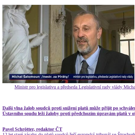
Ministr pro legislativu a předseda Legislativní rady vlády Mic
Další vlna žalob soudců proti snížení platů může přijít po schvá
Ústavního soudu leží žaloby proti předchozím úpravám platů v o
Pavel Schrötter, redaktor ČT
12 let staré zásahy do platů soudců řeší evropský tribunál ve Štrasb