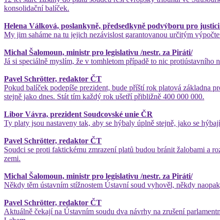
konsolidační balíček.
Helena Válková, poslankyně, předsedkyně podvýboru pro justic
My jim saháme na tu jejich nezávislost garantovanou určitým výpočtem
Michal Šalomoun, ministr pro legislativu /nestr. za Piráti/
Já si speciálně myslím, že v tomhletom případě to nic protiústavního n
Pavel Schrötter, redaktor ČT
Pokud balíček podepíše prezident, bude příští rok platová základna p
stejně jako dnes. Stát tím každý rok ušetří přibližně 400 000 000.
Libor Vávra, prezident Soudcovské unie ČR
Ty platy jsou nastaveny tak, aby se hýbaly úplně stejně, jako se hýb
Pavel Schrötter, redaktor ČT
Soudci se proti faktickému zmrazení platů budou bránit žalobami a r
zemi.
Michal Šalomoun, ministr pro legislativu /nestr. za Piráti/
Někdy těm ústavním stížnostem Ústavní soud vyhověl, někdy naopak, 
Pavel Schrötter, redaktor ČT
Aktuálně čekají na Ústavním soudu dva návrhy na zrušení parlamentní