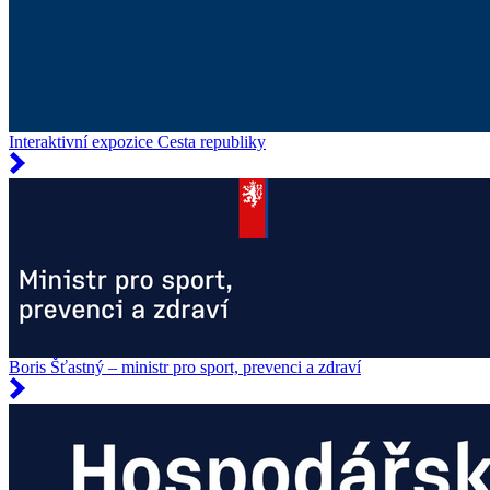
Interaktivní expozice Cesta republiky
Boris Šťastný – ministr pro sport, prevenci a zdraví