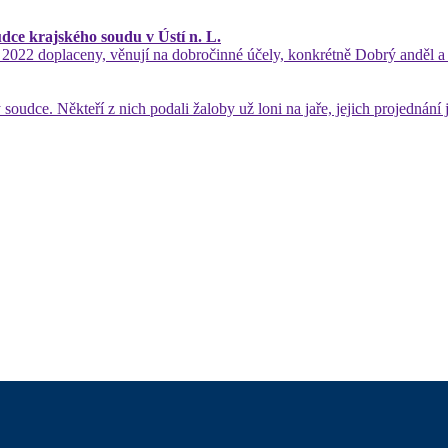
dce krajského soudu v Ústí n. L.
ok 2022 doplaceny, věnují na dobročinné účely, konkrétně Dobrý anděl 
oudce. Někteří z nich podali žaloby už loni na jaře, jejich projednání 