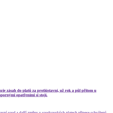
uje zásah do platů za protiústavní, už rok a půl přitom u
ornými opatřeními si stojí.
Ústavní soud a další změny v soudcovských platech přinese schválený