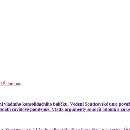
hal Šalomoun
lení vládního konsolidačního balíčku. Vedení Soudcovské unie považ
bdobí covidové pandemie. Vláda argumenty soudců odmítá a za úsp
urku. Zmrazení za vlád Andreje Petra Babiše a Petra Fialy má na stole 