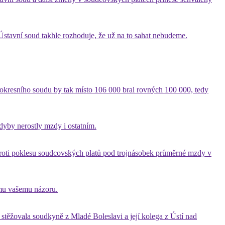
 Ústavní soud takhle rozhoduje, že už na to sahat nebudeme.
e okresního soudu by tak místo 106 000 bral rovných 100 000, tedy
dyby nerostly mzdy i ostatním.
 proti poklesu soudcovských platů pod trojnásobek průměrné mzdy v
omu vašemu názoru.
stěžovala soudkyně z Mladé Boleslavi a její kolega z Ústí nad