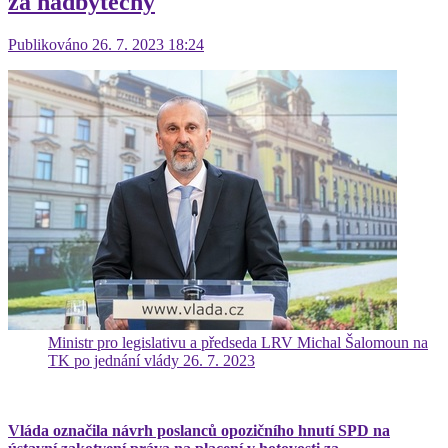
za nadbytečný
Publikováno 26. 7. 2023 18:24
Ministr pro legislativu a předseda LRV Michal Šalomoun na
TK po jednání vlády 26. 7. 2023
Vláda označila návrh poslanců opozičního hnutí SPD na