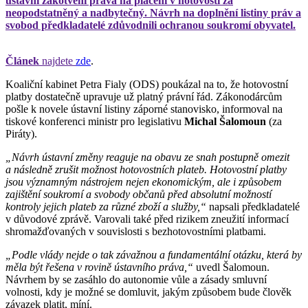
ústavní zakotvení práva na placení v hotovosti za
neopodstatněný a nadbytečný. Návrh na doplnění listiny práv a
svobod předkladatelé zdůvodnili ochranou soukromí obyvatel.
Článek
najdete
zde
.
Koaliční kabinet Petra Fialy (ODS) poukázal na to, že hotovostní
platby dostatečně upravuje už platný právní řád. Zákonodárcům
pošle k novele ústavní listiny záporné stanovisko, informoval na
tiskové konferenci ministr pro legislativu
Michal Šalomoun
(za
Piráty).
„Návrh ústavní změny reaguje na obavu ze snah postupně omezit
a následně zrušit možnost hotovostních plateb. Hotovostní platby
jsou významným nástrojem nejen ekonomickým, ale i způsobem
zajištění soukromí a svobody občanů před absolutní možností
kontroly jejich plateb za různé zboží a služby,“
napsali předkladatelé
v důvodové zprávě. Varovali také před rizikem zneužití informací
shromažďovaných v souvislosti s bezhotovostními platbami.
„Podle vlády nejde o tak závažnou a fundamentální otázku, která by
měla být řešena v rovině ústavního práva,“
uvedl Šalomoun.
Návrhem by se zasáhlo do autonomie vůle a zásady smluvní
volnosti, kdy je možné se domluvit, jakým způsobem bude člověk
závazek platit, míní.