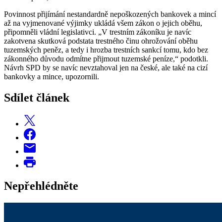
Povinnost přijímání nestandardně nepoškozených bankovek a mincí
až na vyjmenované výjimky ukládá všem zákon o jejich oběhu,
připomněli vládní legislativci. „V trestním zákoníku je navíc
zakotvena skutková podstata trestného činu ohrožování oběhu
tuzemských peněz, a tedy i hrozba trestních sankcí tomu, kdo bez
zákonného důvodu odmítne přijmout tuzemské peníze,“ podotkli.
Návrh SPD by se navíc nevztahoval jen na české, ale také na cizí
bankovky a mince, upozornili.
Sdílet článek
Nepřehlédněte