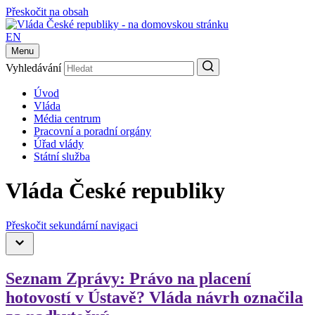
Přeskočit na obsah
EN
Menu
Vyhledávání
Úvod
Vláda
Média centrum
Pracovní a poradní orgány
Úřad vlády
Státní služba
Vláda České republiky
Přeskočit sekundární navigaci
Seznam Zprávy: Právo na placení
hotovostí v Ústavě? Vláda návrh označila