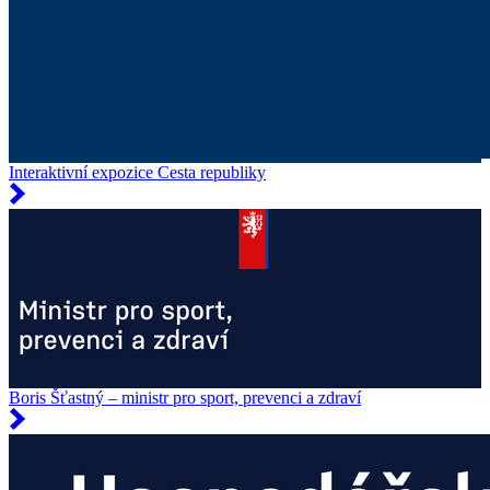
Interaktivní expozice Cesta republiky
Boris Šťastný – ministr pro sport, prevenci a zdraví