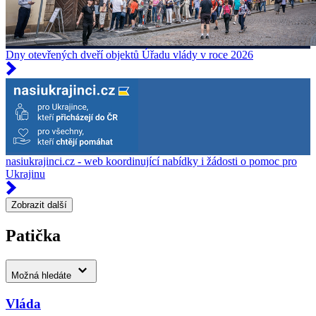
Dny otevřených dveří objektů Úřadu vlády v roce 2026
nasiukrajinci.cz - web koordinující nabídky i žádosti o pomoc pro
Ukrajinu
Zobrazit další
Patička
Možná hledáte
Vláda