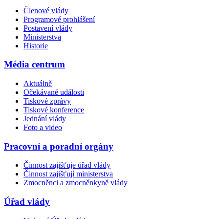
Členové vlády
Programové prohlášení
Postavení vlády
Ministerstva
Historie
Média centrum
Aktuálně
Očekávané události
Tiskové zprávy
Tiskové konference
Jednání vlády
Foto a video
Pracovní a poradní orgány
Činnost zajišťuje úřad vlády
Činnost zajišťují ministerstva
Zmocněnci a zmocněnkyně vlády
Úřad vlády