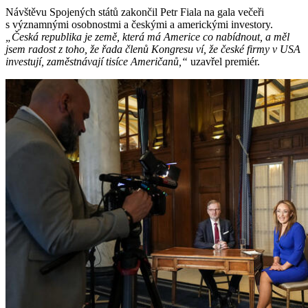
Návštěvu Spojených států zakončil Petr Fiala na gala večeři
s významnými osobnostmi a českými a americkými investory.
„Česká republika je země, která má Americe co nabídnout, a měl
jsem radost z toho, že řada členů Kongresu ví, že české firmy v USA
investují, zaměstnávají tisíce Američanů,“
uzavřel premiér.