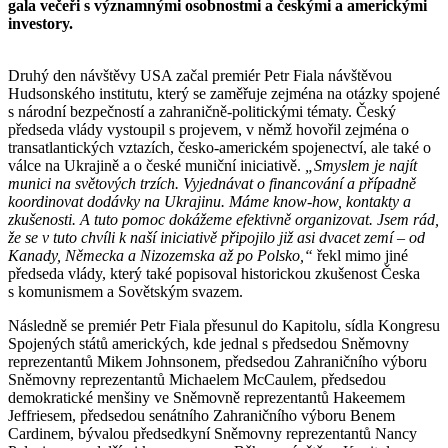
gala večeři s významnými osobnostmi a českými a americkými
investory.
Druhý den návštěvy USA začal premiér Petr Fiala návštěvou
Hudsonského institutu, který se zaměřuje zejména na otázky spojené
s národní bezpečností a zahraničně-politickými tématy. Český
předseda vlády vystoupil s projevem, v němž hovořil zejména o
transatlantických vztazích, česko-americkém spojenectví, ale také o
válce na Ukrajině a o české muniční iniciativě.
„Smyslem je najít
munici na světových trzích. Vyjednávat o financování a případně
koordinovat dodávky na Ukrajinu. Máme know-how, kontakty a
zkušenosti. A tuto pomoc dokážeme efektivně organizovat. Jsem rád,
že se v tuto chvíli k naší iniciativě připojilo již asi dvacet zemí – od
Kanady, Německa a Nizozemska až po Polsko,“
řekl mimo jiné
předseda vlády, který také popisoval historickou zkušenost Česka
s komunismem a Sovětským svazem.
Následně se premiér Petr Fiala přesunul do Kapitolu, sídla Kongresu
Spojených států amerických, kde jednal s předsedou Sněmovny
reprezentantů Mikem Johnsonem, předsedou Zahraničního výboru
Sněmovny reprezentantů Michaelem McCaulem, předsedou
demokratické menšiny ve Sněmovně reprezentantů Hakeemem
Jeffriesem, předsedou senátního Zahraničního výboru Benem
Cardinem, bývalou předsedkyní Sněmovny reprezentantů Nancy