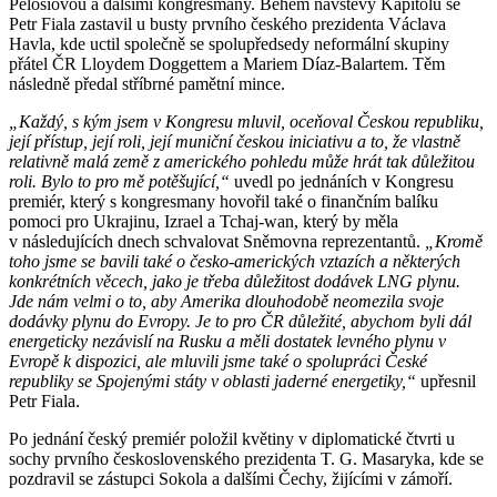
Pelosiovou a dalšími kongresmany. Během návštěvy Kapitolu se
Petr Fiala zastavil u busty prvního českého prezidenta Václava
Havla, kde uctil společně se spolupředsedy neformální skupiny
přátel ČR Lloydem Doggettem a Mariem Díaz-Balartem. Těm
následně předal stříbrné pamětní mince.
„Každý, s kým jsem v Kongresu mluvil, oceňoval Českou republiku,
její přístup, její roli, její muniční českou iniciativu a to, že vlastně
relativně malá země z amerického pohledu může hrát tak důležitou
roli. Bylo to pro mě potěšující,“
uvedl po jednáních v Kongresu
premiér, který s kongresmany hovořil také o finančním balíku
pomoci pro Ukrajinu, Izrael a Tchaj-wan, který by měla
v následujících dnech schvalovat Sněmovna reprezentantů.
„Kromě
toho jsme se bavili také o česko-amerických vztazích a některých
konkrétních věcech, jako je třeba důležitost dodávek LNG plynu.
Jde nám velmi o to, aby Amerika dlouhodobě neomezila svoje
dodávky plynu do Evropy. Je to pro ČR důležité, abychom byli dál
energeticky nezávislí na Rusku a měli dostatek levného plynu v
Evropě k dispozici, ale mluvili jsme také o spolupráci České
republiky se Spojenými státy v oblasti jaderné energetiky,“
upřesnil
Petr Fiala.
Po jednání český premiér položil květiny v diplomatické čtvrti u
sochy prvního československého prezidenta T. G. Masaryka, kde se
pozdravil se zástupci Sokola a dalšími Čechy, žijícími v zámoří.