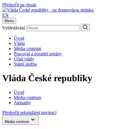
Přeskočit na obsah
EN
Menu
Vyhledávání
Úvod
Vláda
Média centrum
Pracovní a poradní orgány
Úřad vlády
Státní služba
Vláda České republiky
Úvod
Média centrum
Aktuality
Přeskočit sekundární navigaci
Média centrum