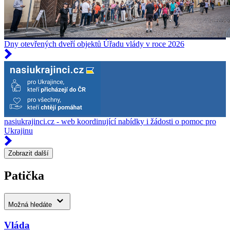
Dny otevřených dveří objektů Úřadu vlády v roce 2026
nasiukrajinci.cz - web koordinující nabídky i žádosti o pomoc pro
Ukrajinu
Zobrazit další
Patička
Možná hledáte
Vláda