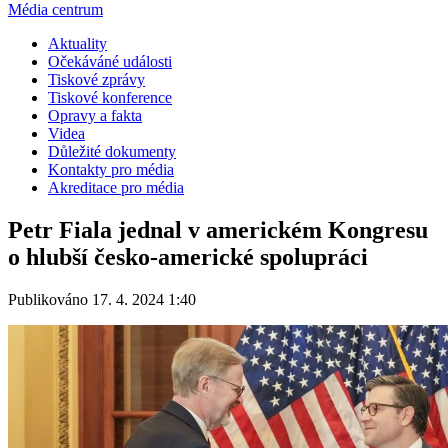
Média centrum
Aktuality
Očekáváné události
Tiskové zprávy
Tiskové konference
Opravy a fakta
Videa
Důležité dokumenty
Kontakty pro média
Akreditace pro média
Petr Fiala jednal v americkém Kongresu
o hlubší česko-americké spolupráci
Publikováno 17. 4. 2024 1:40