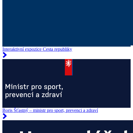
Interaktivní expozice Cesta republiky
Boris Šťastný – ministr pro sport, prevenci a zdraví