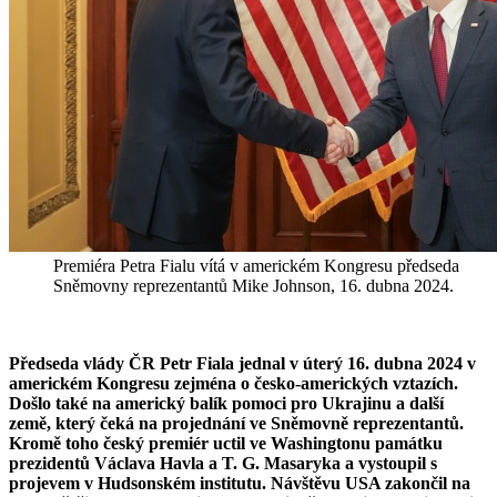
Premiéra Petra Fialu vítá v americkém Kongresu předseda
Sněmovny reprezentantů Mike Johnson, 16. dubna 2024.
Předseda vlády ČR Petr Fiala jednal v úterý 16. dubna 2024 v
americkém Kongresu zejména o česko-amerických vztazích.
Došlo také na americký balík pomoci pro Ukrajinu a další
země, který čeká na projednání ve Sněmovně reprezentantů.
Kromě toho český premiér uctil ve Washingtonu památku
prezidentů Václava Havla a T. G. Masaryka a vystoupil s
projevem v Hudsonském institutu. Návštěvu USA zakončil na