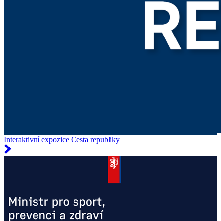
Interaktivní expozice Cesta republiky