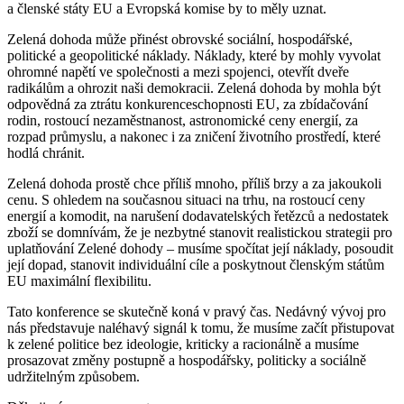
a členské státy EU a Evropská komise by to měly uznat.
Zelená dohoda může přinést obrovské sociální, hospodářské,
politické a geopolitické náklady. Náklady, které by mohly vyvolat
ohromné napětí ve společnosti a mezi spojenci, otevřít dveře
radikálům a ohrozit naši demokracii. Zelená dohoda by mohla být
odpovědná za ztrátu konkurenceschopnosti EU, za zbídačování
rodin, rostoucí nezaměstnanost, astronomické ceny energií, za
rozpad průmyslu, a nakonec i za zničení životního prostředí, které
hodlá chránit.
Zelená dohoda prostě chce příliš mnoho, příliš brzy a za jakoukoli
cenu. S ohledem na současnou situaci na trhu, na rostoucí ceny
energií a komodit, na narušení dodavatelských řetězců a nedostatek
zboží se domnívám, že je nezbytné stanovit realistickou strategii pro
uplatňování Zelené dohody – musíme spočítat její náklady, posoudit
její dopad, stanovit individuální cíle a poskytnout členským státům
EU maximální flexibilitu.
Tato konference se skutečně koná v pravý čas. Nedávný vývoj pro
nás představuje naléhavý signál k tomu, že musíme začít přistupovat
k zelené politice bez ideologie, kriticky a racionálně a musíme
prosazovat změny postupně a hospodářsky, politicky a sociálně
udržitelným způsobem.