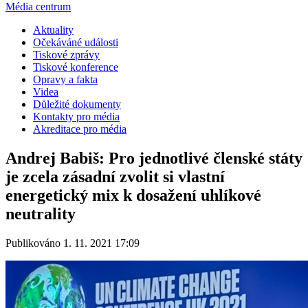
Média centrum
Aktuality
Očekáváné události
Tiskové zprávy
Tiskové konference
Opravy a fakta
Videa
Důležité dokumenty
Kontakty pro média
Akreditace pro média
Andrej Babiš: Pro jednotlivé členské státy
je zcela zásadní zvolit si vlastní
energetický mix k dosažení uhlíkové
neutrality
Publikováno 1. 11. 2021 17:09