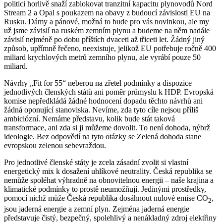
politici horlivě snaží zablokovat tranzitní kapacitu plynovodů Nord
Stream 2 a Opal s poukazem na obavy z budoucí závislosti EU na
Rusku. Dámy a pánové, možná to bude pro vás novinkou, ale my
už jsme závislí na ruském zemním plynu a budeme na něm nadále
závislí nejméně po dobu příštích dvaceti až třiceti let. Žádný jiný
způsob, upřímně řečeno, neexistuje, jelikož EU potřebuje ročně 400
miliard krychlových metrů zemního plynu, ale vyrábí pouze 50
miliard.
Návrhy „Fit for 55“ neberou na zřetel podmínky a dispozice
jednotlivých členských států ani poměr průmyslu k HDP. Evropská
komise nepředkládá žádné hodnocení dopadu těchto návrhů ani
žádná oponující stanoviska. Nevíme, zda tyto cíle nejsou příliš
ambiciózní. Nemáme představu, kolik bude stát taková
transformace, ani zda si ji můžeme dovolit. To není dohoda, nýbrž
ideologie. Bez odpovědí na tyto otázky se Zelená dohoda stane
evropskou zelenou sebevraždou.
Pro jednotlivé členské státy je zcela zásadní zvolit si vlastní
energetický mix k dosažení uhlíkové neutrality. Česká republika se
nemůže spoléhat výhradně na obnovitelnou energii – naše krajina a
klimatické podmínky to prostě neumožňují. Jedinými prostředky,
pomocí nichž může Česká republika dosáhnout nulové emise CO
,
2
jsou jaderná energie a zemní plyn. Zejména jaderná energie
představuje čistý, bezpečný, spolehlivý a nenákladný zdroj elektřiny