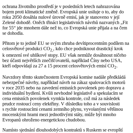
ochrana životního prostředí je v posledních letech nahrazována
bojem proti klimatické změně. Evropská unie usiluje o to, aby do
roku 2050 dosáhla nulové úrovně emisí, jak je stanoveno v její
Zelené dohodě. Oněch třináct legislativních návrhů nazvaných „Fit
for 55“ jde mnohem dále než to, co Evropská unie přijala a na čem
se dohodla.
Přitom je to jedině EU se svým zhruba devítiprocentním podílem na
celosvětové produkci CO
, kdo chce podniknout drastický krok
2,
k omezení své uhlíkové stopy. EU však nemůže dosáhnout ničeho
bez účasti největších znečišťovatelů, například Číny nebo USA,
kteří odpovídají za 27 a 15 procent celosvětových emisí CO
.
2
Navzdory těmto skutečnostem Evropská komise nadále předkládá
nebezpečné návrhy, například návrh na zákaz spalovacích motorů
v roce 2035 nebo na zavedení emisních povolenek pro dopravu a
individuální bydlení. Kvůli nevhodné legislativě a spekulacím se
cena emisních povolenek vymkla kontrole, což má za následek
prudce rostoucí ceny elektřiny. V důsledku toho a v souvislosti
s rychle rostoucími cenami zemního plynu, vyvolanými většinou
mocenskými hrami mezi jednotlivými státy, může být mnoho
Evropanů ohroženo energetickou chudobou.
Namísto sjednání dlouhodobých kontraktů s Ruskem se evropští