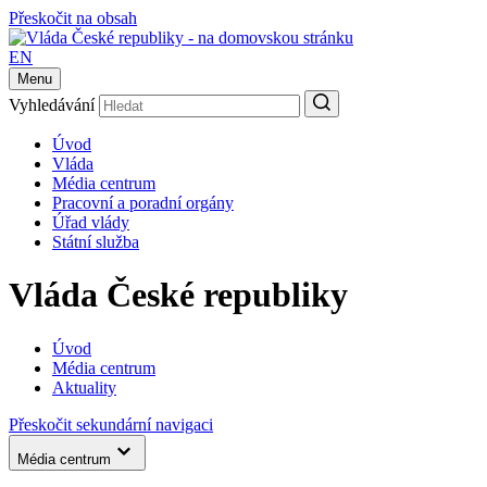
Přeskočit na obsah
EN
Menu
Vyhledávání
Úvod
Vláda
Média centrum
Pracovní a poradní orgány
Úřad vlády
Státní služba
Vláda České republiky
Úvod
Média centrum
Aktuality
Přeskočit sekundární navigaci
Média centrum