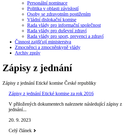
Personální nominace
Politika v oblasti závislostí
Osoby se zdravotním postižením
Vládní dislokační komise
Rada vlády pro informační společnost
Rada vlády pro duševní zdraví
Rada vlády pro sport, prevenci a zdraví
Činnost zajišťují ministerstva
Zmocněnci a zmocněnkyně vlády
Archiv zpráv
Zápisy z jednání
Zápisy z jednání Etické komise České republiky
Zápisy z jednání Etické komise za rok 2016
V přiložených dokumentech naleznete následující zápisy z
jednání...
20. 9. 2023
Celý článek