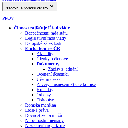
Pracovní a poradní orgány
PPOV
Činnost zajišťuje Úřad vlády
Bezpečnostní rada státu
Legislativní rada vlády
Evropské záležitosti
Etická komise ČR
Aktuality
Členky a členové
Dokumenty
Zápisy z jednání
Ocenění účastníci
Úřední deska
Závěry a usnesení Etické komise
Kontakty
Odkazy
Tiskopisy
Romská menšina
Lidská práva
Rovnost žen a mužů
Národnostní menšiny
Neziskové organizace