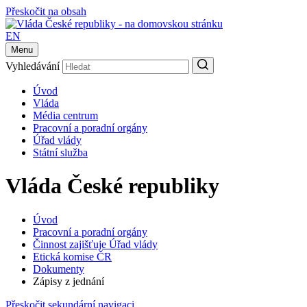
Přeskočit na obsah
EN
Menu
Vyhledávání
Úvod
Vláda
Média centrum
Pracovní a poradní orgány
Úřad vlády
Státní služba
Vláda České republiky
Úvod
Pracovní a poradní orgány
Činnost zajišťuje Úřad vlády
Etická komise ČR
Dokumenty
Zápisy z jednání
Přeskočit sekundární navigaci