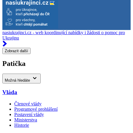
nasiukrajinci.cz - web koordinující nabídky i žádosti o pomoc pro
Ukrajinu
Zobrazit další
Patička
Možná hledáte
Vláda
Členové vlády
Programové prohlášení
Postavení vlády
Ministerstva
Historie