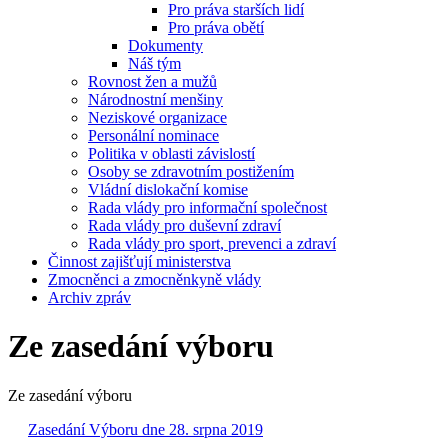
Pro práva starších lidí
Pro práva obětí
Dokumenty
Náš tým
Rovnost žen a mužů
Národnostní menšiny
Neziskové organizace
Personální nominace
Politika v oblasti závislostí
Osoby se zdravotním postižením
Vládní dislokační komise
Rada vlády pro informační společnost
Rada vlády pro duševní zdraví
Rada vlády pro sport, prevenci a zdraví
Činnost zajišťují ministerstva
Zmocněnci a zmocněnkyně vlády
Archiv zpráv
Ze zasedání výboru
Ze zasedání výboru
Zasedání Výboru dne 28. srpna 2019