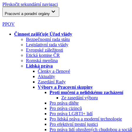
Přeskočit sekundární navigaci
Pracovní a poradní orgány
PPOV
Činnost zajišťuje Úřad vlády
Bezpečnostní rada státu
Legislativní rada vlády
Evropské záležitosti
Etická komise ČR
Romská menšina
Lidská práva
Členky a členové
Aktuality
Zasedání Rady
Výbory a Pracovní skupiny
Proti mučení a nelidskému zacházení
Ze zasedání výboru
Pro práva dítěte
Pro práva cizinců
Pro práva LGBTI+ lidí
Pro lidská práva a moderní technologie
Pro efektivní trestní justici
Pro práva lidí ohrožených chudobou a soci