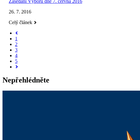
Zasedání Výboru dne 7. června 2016
26. 7. 2016
Celý článek
1
2
3
4
5
Nepřehlédněte