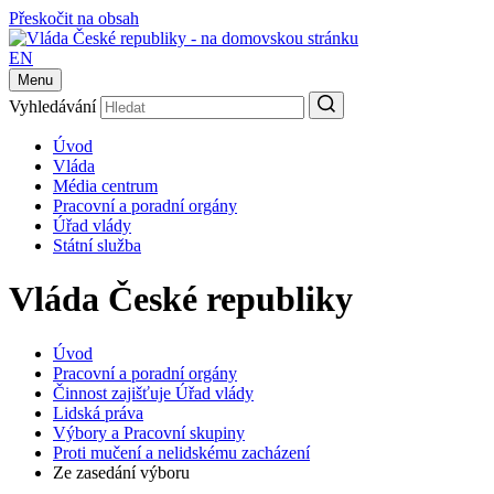
Přeskočit na obsah
EN
Menu
Vyhledávání
Úvod
Vláda
Média centrum
Pracovní a poradní orgány
Úřad vlády
Státní služba
Vláda České republiky
Úvod
Pracovní a poradní orgány
Činnost zajišťuje Úřad vlády
Lidská práva
Výbory a Pracovní skupiny
Proti mučení a nelidskému zacházení
Ze zasedání výboru