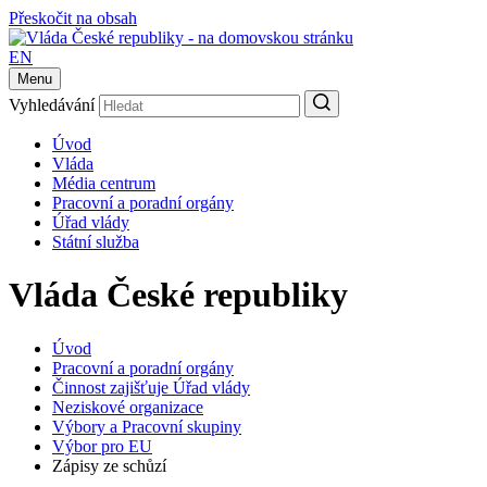
Přeskočit na obsah
EN
Menu
Vyhledávání
Úvod
Vláda
Média centrum
Pracovní a poradní orgány
Úřad vlády
Státní služba
Vláda České republiky
Úvod
Pracovní a poradní orgány
Činnost zajišťuje Úřad vlády
Neziskové organizace
Výbory a Pracovní skupiny
Výbor pro EU
Zápisy ze schůzí