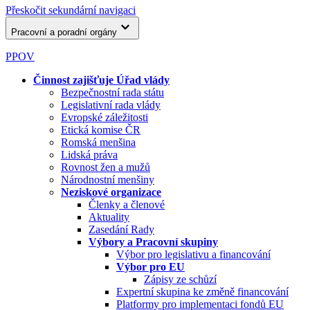
Přeskočit sekundární navigaci
Pracovní a poradní orgány
PPOV
Činnost zajišťuje Úřad vlády
Bezpečnostní rada státu
Legislativní rada vlády
Evropské záležitosti
Etická komise ČR
Romská menšina
Lidská práva
Rovnost žen a mužů
Národnostní menšiny
Neziskové organizace
Členky a členové
Aktuality
Zasedání Rady
Výbory a Pracovní skupiny
Výbor pro legislativu a financování
Výbor pro EU
Zápisy ze schůzí
Expertní skupina ke změně financování
Platformy pro implementaci fondů EU