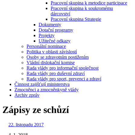
Pracovní skupina k metodice participace
Pracovní skupina k soukromému
dárcovství
Pracovní skupina Strategie
Dokumenty
Dotační programy
Projekty
Užitečné odkazy
Personální nominace
Politika v oblasti závislostí
Osoby se zdravotním postižením
Vládní dislokační komise
Rada vlády pro informační společnost
Rada vlády pro duševní zdraví
Rada vlády pro sport, prevenci a zdraví
Činnost zajišťují ministerstva
Zmocněnci a zmocněnkyně vlády
Archiv zpráv
Zápisy ze schůzí
22. listopadu 2017
4. 1. 2018