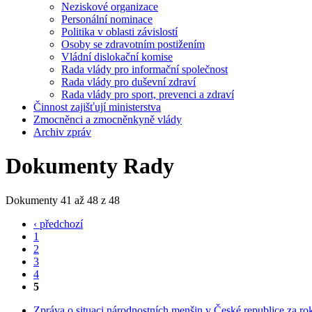
Neziskové organizace
Personální nominace
Politika v oblasti závislostí
Osoby se zdravotním postižením
Vládní dislokační komise
Rada vlády pro informační společnost
Rada vlády pro duševní zdraví
Rada vlády pro sport, prevenci a zdraví
Činnost zajišťují ministerstva
Zmocněnci a zmocněnkyně vlády
Archiv zpráv
Dokumenty Rady
Dokumenty 41 až 48 z 48
‹ předchozí
1
2
3
4
5
Zpráva o situaci národnostních menšin v České republice za ro