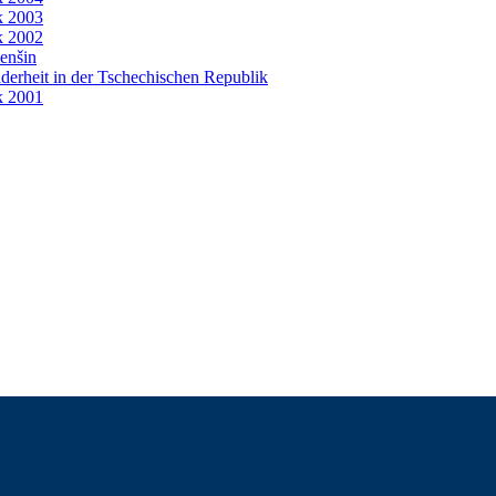
k 2003
k 2002
enšin
derheit in der Tschechischen Republik
k 2001