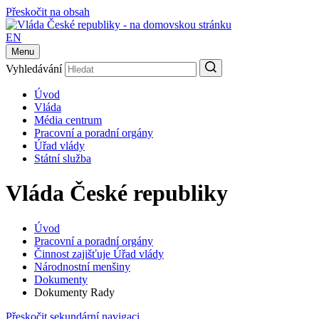
Přeskočit na obsah
EN
Menu
Vyhledávání
Úvod
Vláda
Média centrum
Pracovní a poradní orgány
Úřad vlády
Státní služba
Vláda České republiky
Úvod
Pracovní a poradní orgány
Činnost zajišťuje Úřad vlády
Národnostní menšiny
Dokumenty
Dokumenty Rady
Přeskočit sekundární navigaci