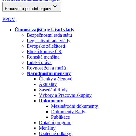
Pracovní a poradní orgány
PPOV
Činnost zajišťuje Úřad vlády
Bezpečnostní rada státu
Legislativní rada vlády
Evropské záležitosti
Etická komise ČR
Romská menšina
Lidská práva
Rovnost žen a mužů
Národnostní menšiny
Členky a členové
Aktuality
Zasedání Rady
Výbory a Pracovní skupiny
Dokumenty
Mezinárodní dokumenty
Dokumenty Rady
Publikace
Dotační program
Menšiny
Užitečné odkazy