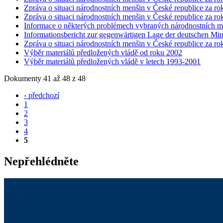
Zpráva o situaci národnostních menšin v České republice za ro
Zpráva o situaci národnostních menšin v České republice za ro
Informace o některých problémech vybraných národnostních m
Informationsbericht zur gegenwärtigen Lage der deutschen Min
Zpráva o situaci národnostních menšin v České republice za ro
Výběr materiálů předložených vládě od roku 2002
Výběr materiálů předložených vládě v letech 1993-2001
Dokumenty 41 až 48 z 48
‹ předchozí
1
2
3
4
5
Nepřehlédněte