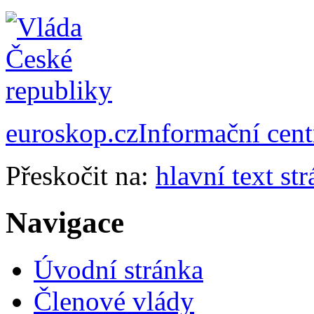
euroskop.cz
Informační cen
Přeskočit na:
hlavní text st
Navigace
Úvodní stránka
Členové vlády