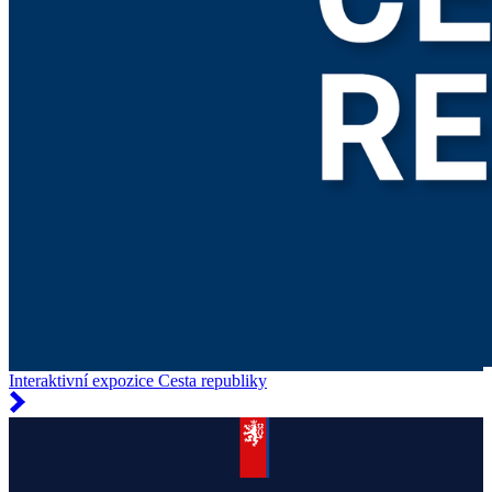
Interaktivní expozice Cesta republiky