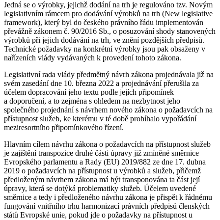
Jedná se o výrobky, jejichž dodání na trh je regulováno tzv. Novým
legislativním rámcem pro dodávání výrobků na trh (New legislative
framework), který byl do českého právního řádu implementován
převážně zákonem č. 90/2016 Sb., o posuzování shody stanovených
výrobků při jejich dodávání na trh, ve znění pozdějších předpisů.
Technické požadavky na konkrétní výrobky jsou pak obsaženy v
nařízeních vlády vydávaných k provedení tohoto zákona.
Legislativní rada vlády předmětný návrh zákona projednávala již na
svém zasedání dne 10. března 2022 a projednávání přerušila za
účelem dopracování jeho textu podle jejích připomínek
a doporučení, a to zejména s ohledem na nezbytnost jeho
společného projednání s návrhem nového zákona o požadavcích na
přístupnost služeb, ke kterému v té době probíhalo vypořádání
meziresortního připomínkového řízení.
Hlavním cílem návrhu zákona o požadavcích na přístupnost služeb
je zajištění transpozice druhé části úpravy již zmíněné směrnice
Evropského parlamentu a Rady (EU) 2019/882 ze dne 17. dubna
2019 o požadavcích na přístupnost u výrobků a služeb, přičemž
předloženým návrhem zákona má být transponována ta část její
úpravy, která se dotýká problematiky služeb. Účelem uvedené
směrnice a tedy i předloženého návrhu zákona je přispět k řádnému
fungování vnitřního trhu harmonizací právních předpisů členských
států Evropské unie, pokud jde o požadavky na přístupnost u