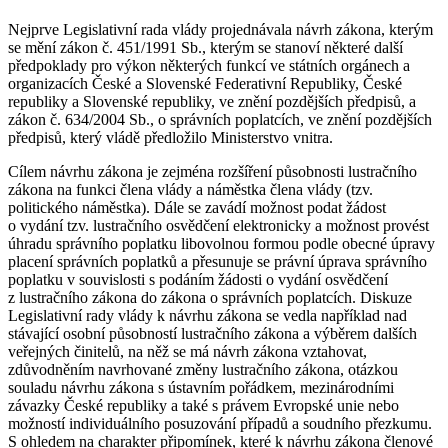
Nejprve Legislativní rada vlády projednávala návrh zákona, kterým
se mění zákon č. 451/1991 Sb., kterým se stanoví některé další
předpoklady pro výkon některých funkcí ve státních orgánech a
organizacích České a Slovenské Federativní Republiky, České
republiky a Slovenské republiky, ve znění pozdějších předpisů, a
zákon č. 634/2004 Sb., o správních poplatcích, ve znění pozdějších
předpisů, který vládě předložilo Ministerstvo vnitra.
Cílem návrhu zákona je zejména rozšíření působnosti lustračního
zákona na funkci člena vlády a náměstka člena vlády (tzv.
politického náměstka). Dále se zavádí možnost podat žádost
o vydání tzv. lustračního osvědčení elektronicky a možnost provést
úhradu správního poplatku libovolnou formou podle obecné úpravy
placení správních poplatků a přesunuje se právní úprava správního
poplatku v souvislosti s podáním žádosti o vydání osvědčení
z lustračního zákona do zákona o správních poplatcích. Diskuze
Legislativní rady vlády k návrhu zákona se vedla například nad
stávající osobní působností lustračního zákona a výběrem dalších
veřejných činitelů, na něž se má návrh zákona vztahovat,
zdůvodněním navrhované změny lustračního zákona, otázkou
souladu návrhu zákona s ústavním pořádkem, mezinárodními
závazky České republiky a také s právem Evropské unie nebo
možností individuálního posuzování případů a soudního přezkumu.
S ohledem na charakter připomínek, které k návrhu zákona členové