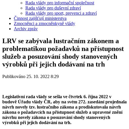
Rada vlády pro informační společnost
Rada vlády pro duševní zdraví
Rada vlády pro sport, prevenci a zdraví
Činnost zajišťují ministerstva
Zmocněnci a zmocněnkyně vlády
Archiv zpráv
LRV se zabývala lustračním zákonem a
problematikou požadavků na přístupnost
služeb a posuzování shody stanovených
výrobků při jejich dodávaní na trh
Publikováno 25. 10. 2022 8:29
Legislativní rada vlády se sešla ve čtvrtek 6. října 2022 v
budově Úřadu vlády ČR, aby na svém 272. zasedání projednala
návrh novely tzv. lustračního zákona a prodiskutovala návrh
zákona o požadavcích na přístupnost služeb a upravené znění
návrhu novely zákona o posuzování shody stanovených
výrobků při jejich dodávání na trh.