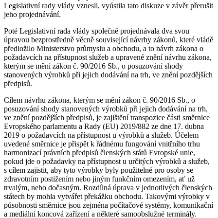
Legislativní rady vlády vznesli, vyústila tato diskuze v závěr přerušit
jeho projednávání.
Poté Legislativní rada vlády společně projednávala dva svou
úpravou bezprostředně věcně související návrhy zákonů, které vládě
předložilo Ministerstvo průmyslu a obchodu, a to návrh zákona o
požadavcích na přístupnost služeb a upravené znění návrhu zákona,
kterým se mění zákon č. 90/2016 Sb., o posuzování shody
stanovených výrobků při jejich dodávání na trh, ve znění pozdějších
předpisů.
Cílem návrhu zákona, kterým se mění zákon č. 90/2016 Sb., o
posuzování shody stanovených výrobků při jejich dodávání na trh,
ve znění pozdějších předpisů, je zajištění transpozice části směrnice
Evropského parlamentu a Rady (EU) 2019/882 ze dne 17. dubna
2019 o požadavcích na přístupnost u výrobků a služeb. Účelem
uvedené směrnice je přispět k řádnému fungování vnitřního trhu
harmonizací právních předpisů členských států Evropské unie,
pokud jde o požadavky na přístupnost u určitých výrobků a služeb,
s cílem zajistit, aby tyto výrobky byly použitelné pro osoby se
zdravotním postižením nebo jiným funkčním omezením, ať už
trvalým, nebo dočasným. Rozdílná úprava v jednotlivých členských
státech by mohla vytvářet překážku obchodu. Takovými výrobky v
působnosti směrnice jsou zejména počítačové systémy, komunikační
a mediální koncová zařízení a některé samoobslužné terminály.