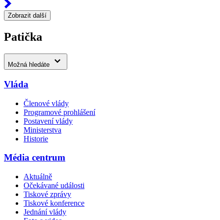
Zobrazit další
Patička
Možná hledáte
Vláda
Členové vlády
Programové prohlášení
Postavení vlády
Ministerstva
Historie
Média centrum
Aktuálně
Očekávané události
Tiskové zprávy
Tiskové konference
Jednání vlády