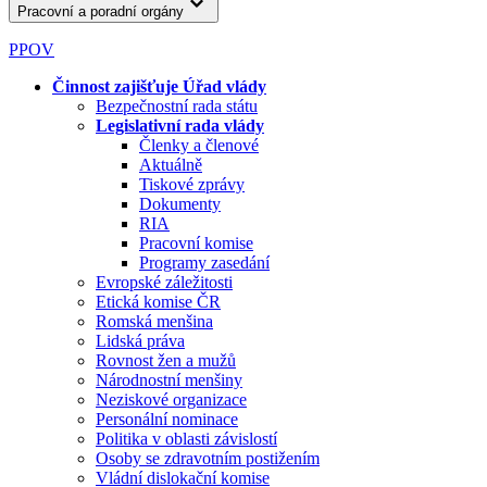
Pracovní a poradní orgány
PPOV
Činnost zajišťuje Úřad vlády
Bezpečnostní rada státu
Legislativní rada vlády
Členky a členové
Aktuálně
Tiskové zprávy
Dokumenty
RIA
Pracovní komise
Programy zasedání
Evropské záležitosti
Etická komise ČR
Romská menšina
Lidská práva
Rovnost žen a mužů
Národnostní menšiny
Neziskové organizace
Personální nominace
Politika v oblasti závislostí
Osoby se zdravotním postižením
Vládní dislokační komise