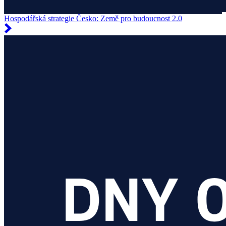
Hospodářská strategie Česko: Země pro budoucnost 2.0