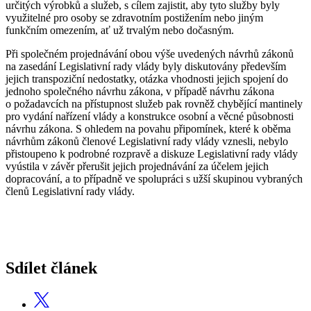
určitých výrobků a služeb, s cílem zajistit, aby tyto služby byly
využitelné pro osoby se zdravotním postižením nebo jiným
funkčním omezením, ať už trvalým nebo dočasným.
Při společném projednávání obou výše uvedených návrhů zákonů
na zasedání Legislativní rady vlády byly diskutovány především
jejich transpoziční nedostatky, otázka vhodnosti jejich spojení do
jednoho společného návrhu zákona, v případě návrhu zákona
o požadavcích na přístupnost služeb pak rovněž chybějící mantinely
pro vydání nařízení vlády a konstrukce osobní a věcné působnosti
návrhu zákona. S ohledem na povahu připomínek, které k oběma
návrhům zákonů členové Legislativní rady vlády vznesli, nebylo
přistoupeno k podrobné rozpravě a diskuze Legislativní rady vlády
vyústila v závěr přerušit jejich projednávání za účelem jejich
dopracování, a to případně ve spolupráci s užší skupinou vybraných
členů Legislativní rady vlády.
Sdílet článek