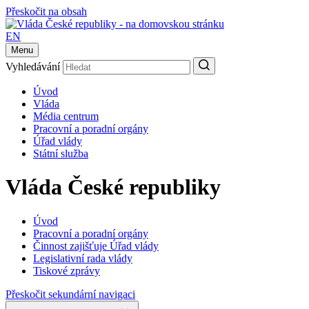
Přeskočit na obsah
EN
Menu
Vyhledávání
Úvod
Vláda
Média centrum
Pracovní a poradní orgány
Úřad vlády
Státní služba
Vláda České republiky
Úvod
Pracovní a poradní orgány
Činnost zajišťuje Úřad vlády
Legislativní rada vlády
Tiskové zprávy
Přeskočit sekundární navigaci