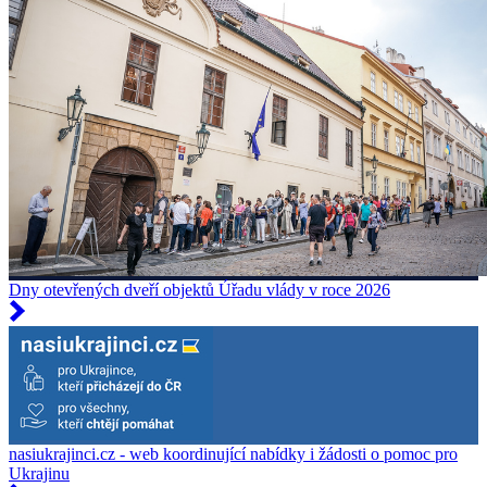
Dny otevřených dveří objektů Úřadu vlády v roce 2026
nasiukrajinci.cz - web koordinující nabídky i žádosti o pomoc pro
Ukrajinu