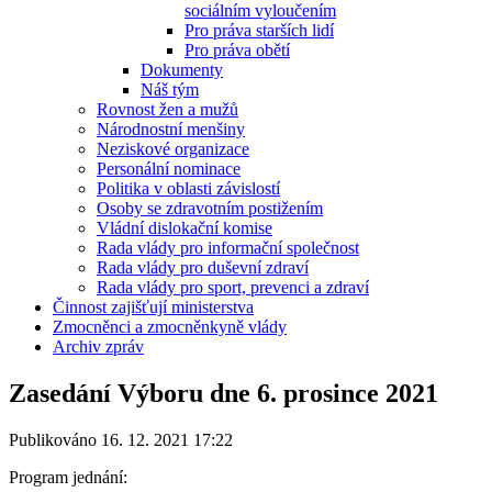
sociálním vyloučením
Pro práva starších lidí
Pro práva obětí
Dokumenty
Náš tým
Rovnost žen a mužů
Národnostní menšiny
Neziskové organizace
Personální nominace
Politika v oblasti závislostí
Osoby se zdravotním postižením
Vládní dislokační komise
Rada vlády pro informační společnost
Rada vlády pro duševní zdraví
Rada vlády pro sport, prevenci a zdraví
Činnost zajišťují ministerstva
Zmocněnci a zmocněnkyně vlády
Archiv zpráv
Zasedání Výboru dne 6. prosince 2021
Publikováno 16. 12. 2021 17:22
Program jednání: