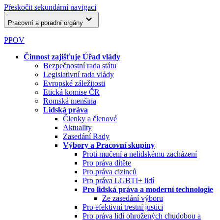
Přeskočit sekundární navigaci
Pracovní a poradní orgány
PPOV
Činnost zajišťuje Úřad vlády
Bezpečnostní rada státu
Legislativní rada vlády
Evropské záležitosti
Etická komise ČR
Romská menšina
Lidská práva
Členky a členové
Aktuality
Zasedání Rady
Výbory a Pracovní skupiny
Proti mučení a nelidskému zacházení
Pro práva dítěte
Pro práva cizinců
Pro práva LGBTI+ lidí
Pro lidská práva a moderní technologie
Ze zasedání výboru
Pro efektivní trestní justici
Pro práva lidí ohrožených chudobou a