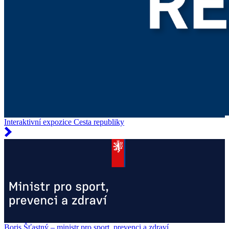
Interaktivní expozice Cesta republiky
Boris Šťastný – ministr pro sport, prevenci a zdraví