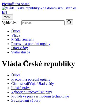
Přeskočit na obsah
EN
Menu
Vyhledávání
Úvod
Vláda
Média centrum
Pracovní a poradní orgány
Úřad vlády
Státní služba
Vláda České republiky
Úvod
Pracovní a poradní orgány
Činnost zajišťuje Úřad vlády
Lidská práva
Výbory a Pracovní skupiny
Pro lidská práva a moderní technologie
Ze zasedání výboru