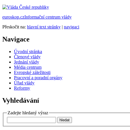
euroskop.cz
Informační centrum vlády
Přeskočit na:
hlavní text stránky
|
navigaci
Navigace
Úvodní stránka
Členové vlády
Jednání vlády
Média centrum
Evropské záležitosti
Pracovní a poradní orgány
Úřad vlády
Reformy
Vyhledávání
Zadejte hledaný výraz