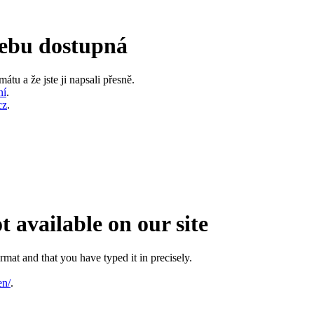
ebu dostupná
átu a že jste ji napsali přesně.
ní
.
cz
.
t available on our site
rmat and that you have typed it in precisely.
en/
.